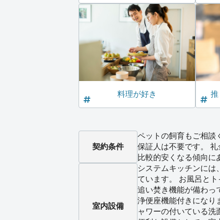
料理が好き
推
ペットの飼育もご相談
契約条件
保証人は不要です。 
比較的安くなる傾向に
システムキッチンには
ています。 お風呂と
追い焚き機能が備わっ
浄便座機能付きになり
室内設備
ャワーの付いている洗