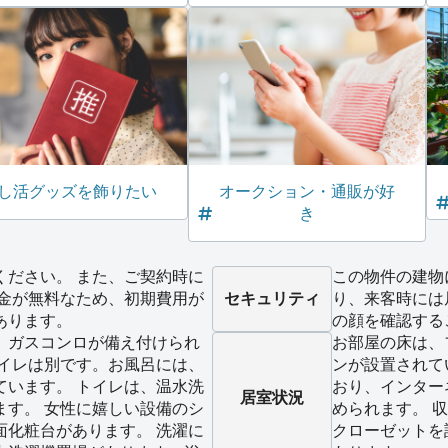
し活グッズを飾りたい
オークション・通販が好
き
ください。 また、ご契約時に
この物件の建物
礼金が無料なため、初期費用が
セキュリティ
り、来客時には
あります。
の顔を確認する
、ガスコンロが備え付けられ
お部屋の床は、
トイレは別です。お風呂には、
ンが設置されて
ています。 トイレは、温水洗
おり、インター
居室状況
ます。 女性に嬉しい設備のシ
められます。 
面化粧台があります。 洗濯に
クローゼットを