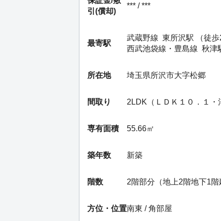
保証金/
敷
*** / ***
引(償却)
武蔵野線
東所沢駅
（徒歩
最寄駅
西武池袋線・豊島線
秋津
所在地
埼玉県所沢市大字松郷
間取り
2LDK（ＬＤＫ１０．１
専有面積
55.66㎡
築年数
新築
階数
2階部分（地上2階地下1階
方位・位置
南東 / 角部屋