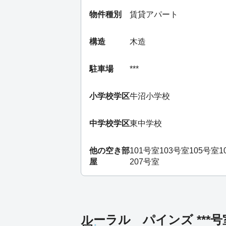
物件種別
賃貸アパート
構造
木造
駐車場
***
小学校学区
牛沼小学校
中学校学区
東中学校
他の空き部
101号室
103号室
105号室
1
屋
207号室
ルーラル パインズ ***