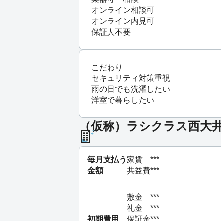
オンライン相談可
オンライン内見可
保証人不要
こだわり
セキュリティ対策重視
雨の日でも洗濯したい
洋室で暮らしたい
（仮称）ラシクラス西大井 
毎月支払う
家賃
***
金額
共益費
***
敷金
***
礼金
***
初期費用
保証金
***