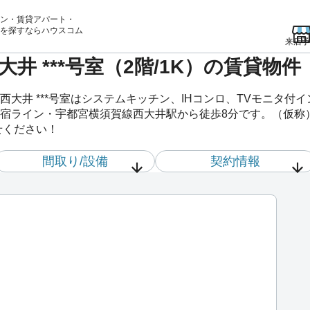
ン・賃貸アパート・
を
探すならハウスコム
来店予
井 ***号室（2階/1K）の賃貸物
大井 ***号室はシステムキッチン、IHコンロ、TVモニタ付
宿ライン・宇都宮横須賀線西大井駅から徒歩8分です。（仮称）ラ
せください！
間取り/設備
契約情報