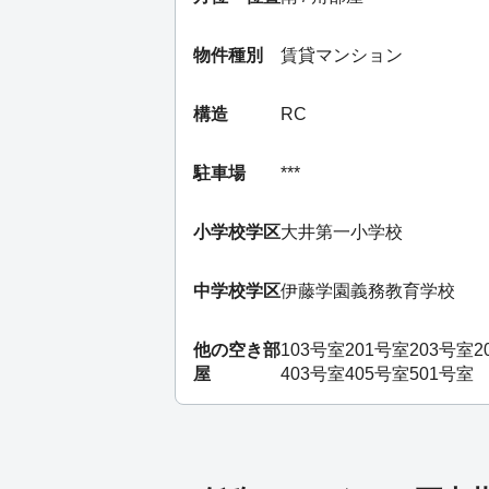
物件種別
賃貸マンション
構造
RC
駐車場
***
小学校学区
大井第一小学校
中学校学区
伊藤学園義務教育学校
他の空き部
103号室
201号室
203号室
2
屋
403号室
405号室
501号室