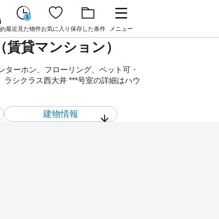
1
最近見た物件
お気に入り
保存した条件
メニュー
約
件（賃貸マンション）
インターホン、フローリング、ペット可・
シクラス西大井 ***号室の詳細はハウ
建物情報