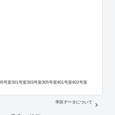
05号室
301号室
303号室
305号室
401号室
402号室
学区データについて