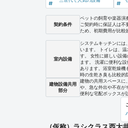
三世代で人気の設備
ペットの飼育や楽器演
契約条件
ご契約時に保証人は不
ため、初期費用が比較
システムキッチンには
います。 トイレは、
す。 女性に嬉しい設
室内設備
ます。 洗濯に便利な
あります。浴室乾燥機
時の生乾き臭も比較的
建物の共用スペースに
建物設備
共用
や、急な外出や不在が
部分
便利な宅配ボックスが
（仮称）ラシクラス西大井 