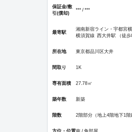
保証金/
敷
*** / ***
引(償却)
湘南新宿ライン・宇都宮
最寄駅
横須賀線
西大井駅
（徒歩
所在地
東京都品川区大井
間取り
1K
専有面積
27.78㎡
築年数
新築
階数
2階部分（地上4階地下1階
方位・位置
南 / 角部屋