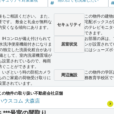
セキュリティ対策重視
雨の日でも洗濯したい
奏もご相談ください。 また、
この物件の建物
要です。 敷金と礼金が無料な
宅配ボックスが
セキュリティ
的安くなる傾向にあります。
のテレビモニタ
できます。
、IHコンロが備え付けられて
お部屋の床は、
温水洗浄便座機能付きになりま
居室状況
ンが設置されて
備の独立した洗面化粧台があり
にはシューズボ
設備として、室内洗濯機置場が
も設置されているので、梅雨
防ぐことができます。
、いざという時の防犯カメラ
この物件の学区
周辺施設
ちのご家庭の荷物受け取りに
務教育学校区で
設置されています。
この物件の取り扱い不動産会社店舗
ハウスコム 大森店
***号室の間取り