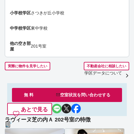
小学校学区
さつきが丘小学校
中学校学区
東中学校
他の空き部
201号室
屋
実際に物件を見学したい
不動産会社に相談したい
学区データについて
無 料
空室状況を
問い合わせ
する
あとで見る
ラヴィーヌ芝の内Ａ 202号室の特徴