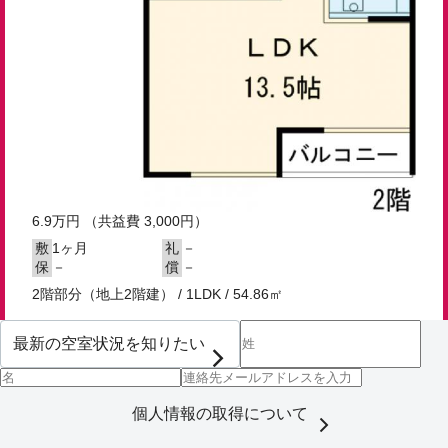
6.9
万円
（共益費 3,000円）
1ヶ月
－
敷
礼
－
－
保
償
2階部分（地上2階建） / 1LDK / 54.86㎡
個人情報の取得について