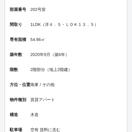
部屋番号
202号室
間取り
1LDK（洋４．５・ＬＤＫ１３．５）
専有面積
54.86㎡
築年数
2020年9月（築6年）
階数
2階部分（地上2階建）
方位・位置
南東 / その他
物件種別
賃貸アパート
構造
木造
駐車場
空有 賃料に含む