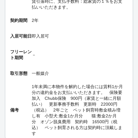
賃引落時に、支払手数料：総家賃の１％をお支
払いいただきます。
契約期間
2年
入居可能日
即入居可
フリーレン
－
ト期間
取引形態
一般媒介
1年未満に本物件を解約した場合には賃料1か月
分の違約金をお支払いいただきます。 保険要
加入 Chubb保険 900円（家賃と一緒に月額
払い） 更新事務手数料 更新時 22000円
備考
（税込） 2年ごと ペット飼育時敷金積み増
し有 小型犬:敷金1か月分 猫:敷金2か月
分 オゾン脱臭費用 契約時 16500円（税
込） ペット飼育される方は契約時に頂戴しま
す