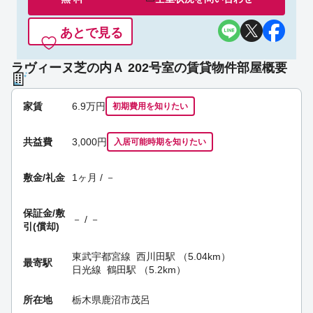
あとで見る
ラヴィーヌ芝の内Ａ 202号室の賃貸物件部屋概要
家賃
6.9
万円
初期費用を
知りたい
共益費
3,000円
入居可能時期
を知りたい
敷金/礼金
1ヶ月 / －
保証金/
敷
－ / －
引(償却)
東武宇都宮線
西川田駅
（5.04km）
最寄駅
日光線
鶴田駅
（5.2km）
所在地
栃木県鹿沼市茂呂