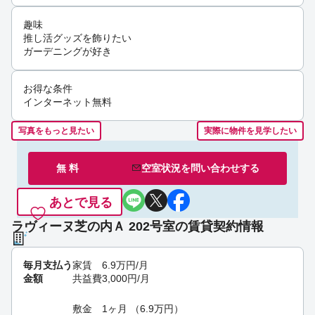
趣味
推し活グッズを飾りたい
ガーデニングが好き
お得な条件
インターネット無料
写真をもっと見たい
実際に物件を見学したい
無 料
空室状況を
問い合わせ
する
あとで見る
ラヴィーヌ芝の内Ａ 202号室の賃貸契約情報
毎月支払う
家賃
6.9
万円
/月
金額
共益費
3,000
円
/月
敷金
1ヶ月
（
6.9
万円
）