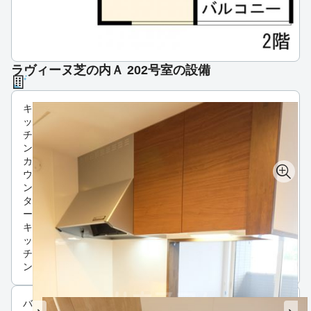
ラヴィーヌ芝の内Ａ 202号室の設備
キ
ッ
チ
ン
カ
ウ
ン
タ
ー
キ
ッ
チ
ン
バ