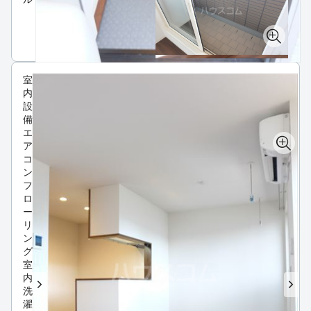
室
内
設
備
エ
ア
コ
ン
フ
ロ
ー
リ
ン
グ
室
内
洗
濯