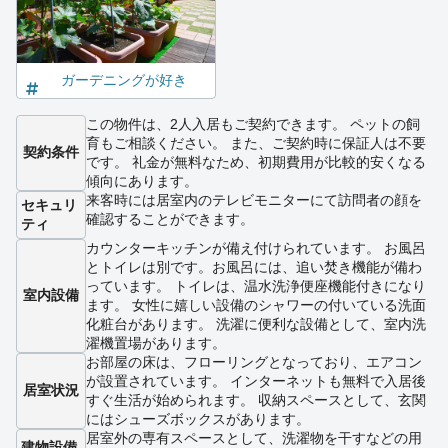
ガーデニングが好き
この物件は、2人入居もご契約できます。 ペットの飼
育もご相談ください。 また、ご契約時に保証人は不要
契約条件
です。 礼金が無料なため、初期費用が比較的安くなる
傾向にあります。
来客時には居室内のテレビモニターにて訪問者の顔を
セキュリ
確認することができます。
ティ
カウンターキッチンが備え付けられています。 お風呂
とトイレは別です。お風呂には、追い焚き機能が備わ
っています。 トイレは、温水洗浄便座機能付きになり
室内設備
ます。 女性に嬉しい設備のシャワーの付いている洗面
化粧台があります。 洗濯に便利な設備として、室内洗
濯機置場があります。
お部屋の床は、フローリングとなっており、エアコン
が設置されています。 インターネットも無料で入居後
居室状況
すぐ生活が始められます。 収納スペースとして、玄関
にはシューズボックスがあります。
居室外の専有スペースとして、洗濯物を干すなどの用
建物設備