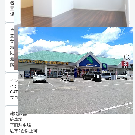
機
置
場
位
置・
立地
2階
以上
最上
階
インフラ
インターネット可
CATV
プロパンガス
建物設備
駐車場
平面駐車場
駐車2台以上可