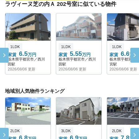
ラヴィーヌ芝の内Ａ 202号室に似ている物件
1LDK
1LDK
1LDK
6.5
5.55
6.6
家賃
万円
家賃
万円
家賃
万円
栃木県宇都宮市／西川
栃木県宇都宮市／西川
栃木県宇都宮市
田駅
田駅
宮駅
2026/08/06 更新
2026/08/06 更新
2026/08/06 更新
地域別人気物件ランキング
2LDK
3LDK
2LDK
6.8
6.9
7.8
家賃
万円
家賃
万円
家賃
万円