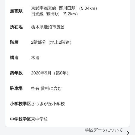
東武宇都宮線
西川田駅
（5.04km）
最寄駅
日光線
鶴田駅
（5.2km）
所在地
栃木県鹿沼市茂呂
階層
2階部分（地上2階建）
構造
木造
築年数
2020年9月（築6年）
駐車場
空有 賃料に含む
小学校学区
さつきが丘小学校
中学校学区
東中学校
学区データについて