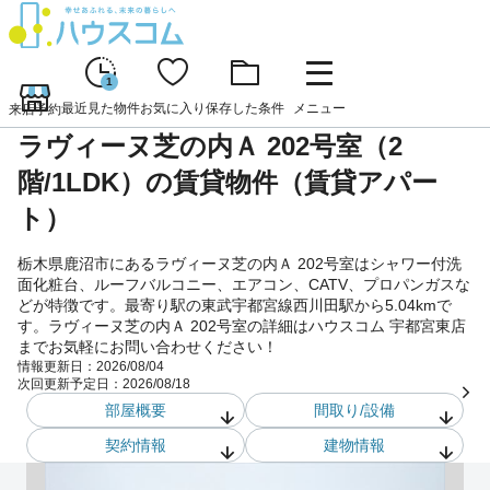
1
最近見た物件
お気に入り
保存した条件
メニュー
来店予約
ラヴィーヌ芝の内Ａ 202号室（2
階/1LDK）の賃貸物件（賃貸アパー
ト）
栃木県鹿沼市にあるラヴィーヌ芝の内Ａ 202号室はシャワー付洗
面化粧台、ルーフバルコニー、エアコン、CATV、プロパンガスな
どが特徴です。最寄り駅の東武宇都宮線西川田駅から5.04kmで
す。ラヴィーヌ芝の内Ａ 202号室の詳細はハウスコム 宇都宮東店
までお気軽にお問い合わせください！
情報更新日：
2026/08/04
次回更新予定日：
2026/08/18
部屋概要
間取り/設備
契約情報
建物情報