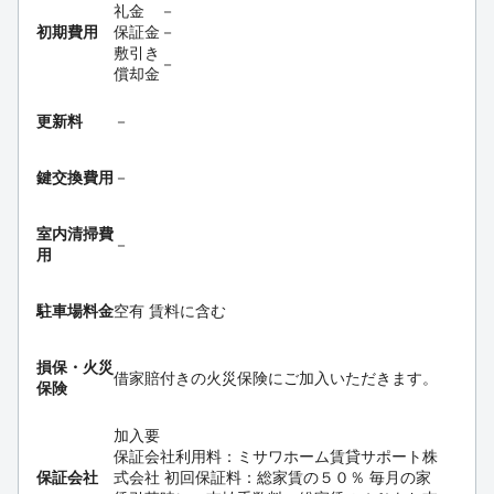
礼金
－
初期費用
保証金
－
敷引き
－
償却金
更新料
－
鍵交換費用
－
室内清掃費
－
用
駐車場料金
空有 賃料に含む
損保・
火災
借家賠付きの火災保険にご加入いただきます。
保険
加入要
保証会社利用料：ミサワホーム賃貸サポート株
保証会社
式会社 初回保証料：総家賃の５０％ 毎月の家