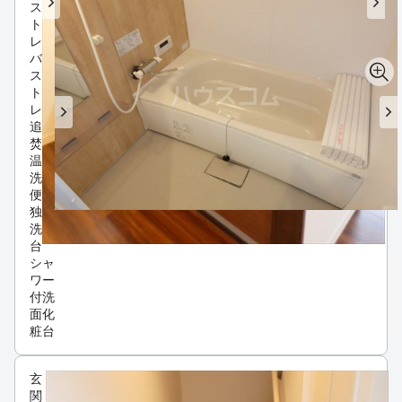
ス・
トイ
レ
バ
ス・
トイ
レ別
追い
焚き
温水
洗浄
便座
独立
洗面
台
シャ
ワー
付洗
面化
粧台
玄
関