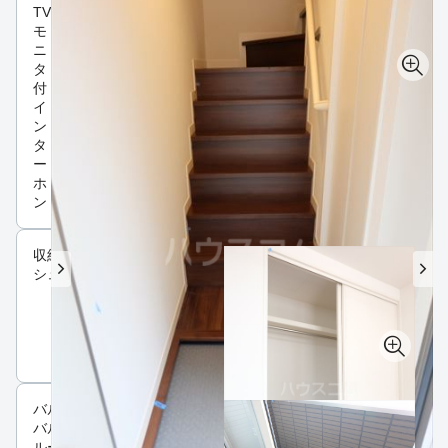
TV
モ
ニ
タ
付
イ
ン
タ
ー
ホ
ン
収納
シューズボックス
バルコニー
バルコニー
ルーフバルコニー