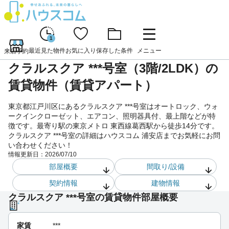
1
最近見た物件
お気に入り
保存した条件
メニュー
来店予約
クラルスクア ***号室（3階/2LDK）の
賃貸物件（賃貸アパート）
東京都江戸川区にあるクラルスクア ***号室はオートロック、ウォ
ークインクローゼット、エアコン、照明器具付、最上階などが特
徴です。最寄り駅の東京メトロ 東西線葛西駅から徒歩14分です。
クラルスクア ***号室の詳細はハウスコム 浦安店までお気軽にお問
い合わせください！
情報更新日：
2026/07/10
部屋概要
間取り/設備
契約情報
建物情報
クラルスクア ***号室の賃貸物件部屋概要
家賃
***