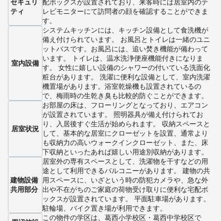
セキュリ
配ボックスが設置されており、来客時には居室内のテ
ティ
レビモニターにて訪問者の顔を確認することができま
す。
システムキッチンには、キッチン設備として食洗機が
備え付けられています。 お風呂とトイレは一緒のユニ
ットバスです。お風呂には、追い焚き機能が備わって
います。 トイレは、温水洗浄便座機能付きになりま
室内設備
す。 女性に嬉しい設備のシャワーの付いている洗面化
粧台があります。 洗濯に便利な設備として、室内洗濯
機置場があります。浴室乾燥機も設置されているの
で、梅雨時の生乾き臭も比較的防ぐことができます。
お部屋の床は、フローリングとなっており、エアコン
が設置されています。 照明器具が備え付けられてお
り、入居後すぐ生活が始められます。 収納スペースと
居室状況
して、基本的な居室にクローゼットを設置、通常より
も収納力の高いウォークインクローゼット、また、床
下収納といったあれば嬉しい用途別収納があります。
居室外の専有スペースとして、洗濯物を干すなどの用
途として利用できるバルコニーがあります。 建物の共
建物設備
用スペースに、いざという時の防犯カメラや、急な外
共用部分
出や不在がちのご家庭の荷物受け取りに便利な宅配ボ
ックスが設置されています。 平面駐車場があります。
駐輪場、バイク置き場が利用できます。
この物件の学区は、葛西小学校区・葛西中学校区で