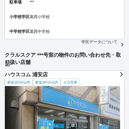
駐車場
***
小学校学区
葛西小学校
中学校学区
葛西中学校
学区データについて
クラルスクア ***号室の物件のお問い合わせ先・取
り扱い店舗
ハウスコム 浦安店
駅徒歩3分以内
駅徒歩5分以内
土日営業