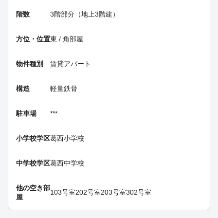
階数
3階部分（地上3階建）
方位・位置
東 / 角部屋
物件種別
賃貸アパート
構造
軽量鉄骨
駐車場
***
小学校学区
葛西小学校
中学校学区
葛西中学校
他の空き部
103号室
202号室
203号室
302号室
屋