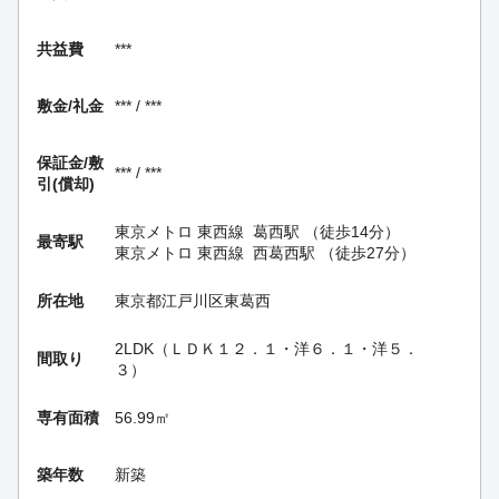
共益費
***
敷金/礼金
*** / ***
保証金/
敷
*** / ***
引(償却)
東京メトロ 東西線
葛西駅
（徒歩14分）
最寄駅
東京メトロ 東西線
西葛西駅
（徒歩27分）
所在地
東京都江戸川区東葛西
2LDK（ＬＤＫ１２．１・洋６．１・洋５．
間取り
３）
専有面積
56.99㎡
築年数
新築