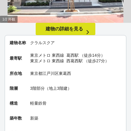
1/2 外観
建物の詳細を見る
建物名称
クラルスクア
東京メトロ 東西線
葛西駅
（徒歩14分）
最寄駅
東京メトロ 東西線
西葛西駅
（徒歩27分）
所在地
東京都江戸川区東葛西
階層
3階部分（地上3階建）
構造
軽量鉄骨
築年数
新築