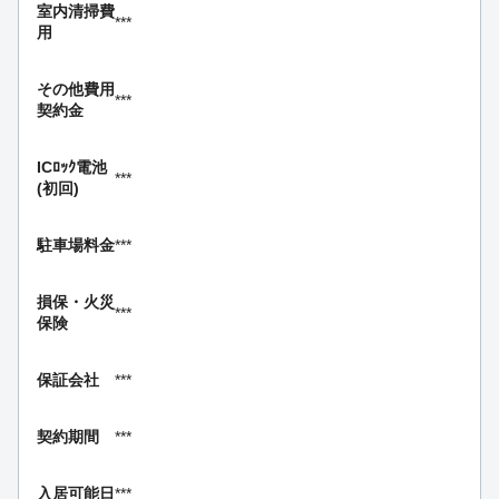
室内清掃費
***
用
その他費用
***
契約金
ICﾛｯｸ電池
***
(初回)
駐車場料金
***
損保・
火災
***
保険
保証会社
***
契約期間
***
入居可能日
***