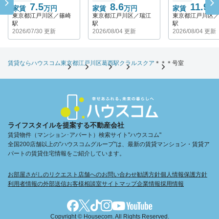
7.5
8.6
11.9
家賃
万円
家賃
万円
家賃
万
東京都江戸川区／篠崎
東京都江戸川区／瑞江
東京都江戸川区
駅
駅
駅
2026/07/30 更新
2026/08/04 更新
2026/08/04 更新
賃貸ならハウスコム
東京都
江戸川区
葛西駅
クラルスクア
＊＊＊号室
ライフスタイルを提案する不動産会社
賃貸物件（マンション･アパート）検索サイト"ハウスコム"
全国200店舗以上の"ハウスコムグループ"は、最新の賃貸マンション・賃貸ア
パートの賃貸住宅情報をご紹介しています。
お部屋さがしのリクエスト
店舗へのお問い合わせ
勧誘方針
個人情報保護方針
利用者情報の外部送信
お客様相談室
サイトマップ
企業情報
採用情報
Copyright © Housecom. All Rights Reserved.