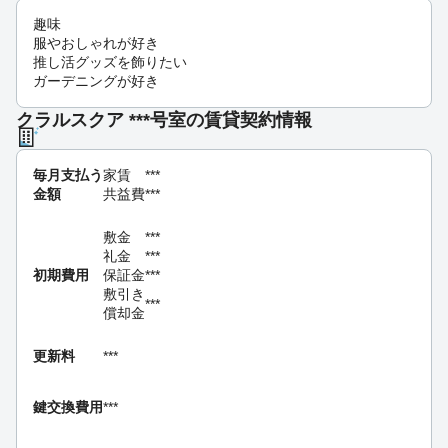
趣味
服やおしゃれが好き
推し活グッズを飾りたい
ガーデニングが好き
クラルスクア ***号室の賃貸契約情報
毎月支払う
家賃
***
金額
共益費
***
敷金
***
礼金
***
初期費用
保証金
***
敷引き
***
償却金
更新料
***
鍵交換費用
***