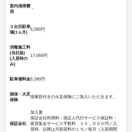
室内清掃費
－
用
２台目駐車
5,280円
場(1ヵ月)
消毒施工料
(当社扱)
17,050円
(入居時の
み)
駐車場料金
5,280円
損保・
火災
借家賠付きの火災保険にご加入いただきます。
保険
加入要
保証会社利用料：保証人代行サービス保証料・
保証会社
家賃集金サービス手数料 １０，０００円／入
居時、以降は月額賃料の１％／毎月（入居期間