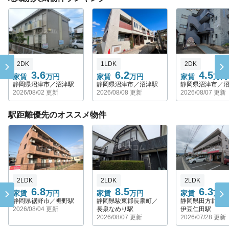
2DK
1LDK
2DK
3.6
6.2
4.5
家賃
万円
家賃
万円
家賃
万円
静岡県沼津市／沼津駅
静岡県沼津市／沼津駅
静岡県沼津市／
2026/08/02 更新
2026/08/08 更新
2026/08/07 更新
駅距離優先のオススメ物件
2LDK
2LDK
2LDK
6.8
8.5
6.3
家賃
万円
家賃
万円
家賃
万円
静岡県裾野市／裾野駅
静岡県駿東郡長泉町／
静岡県田方郡函
2026/08/04 更新
長泉なめり駅
伊豆仁田駅
2026/08/07 更新
2026/07/28 更新