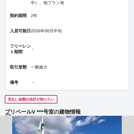
中）、他プラン有
契約期間
2年
入居可能日
2026年08月中旬
フリーレン
－
ト期間
取引形態
一般媒介
備考
－
支払い金額の合計が知りたい
プリベールV ***号室の建物情報