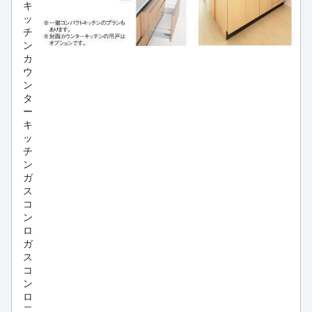
キ
ッ
チ
ン
カ
ウ
ン
タ
ー
キ
ッ
チ
ン
ガ
ス
コ
ン
ロ
ガ
ス
コ
ン
ロ
二