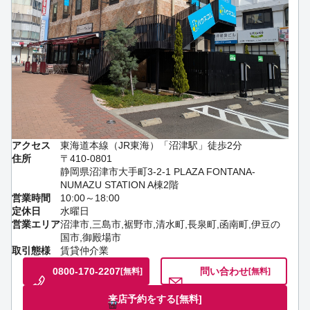
アクセス
東海道本線（JR東海）「沼津駅」徒歩2分
住所
〒410-0801
静岡県沼津市大手町3-2-1 PLAZA FONTANA-
NUMAZU STATION A棟2階
営業時間
10:00～18:00
定休日
水曜日
営業エリア
沼津市,三島市,裾野市,清水町,長泉町,函南町,伊豆の
国市,御殿場市
取引態様
賃貸仲介業
0800-170-2207
問い合わせ
[無料]
[無料]
来店予約をする
[無料]