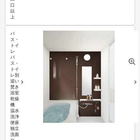
口
以
上
バ
ス・
トイ
レ
バ
ス・
トイ
レ別
追い
焚き
浴室
乾燥
機
温水
洗浄
便座
独立
洗面