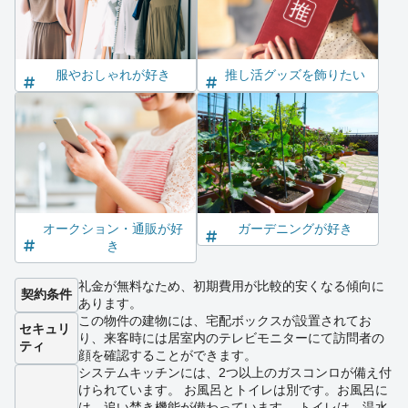
服やおしゃれが好き
推し活グッズを飾りたい
オークション・通販が好
ガーデニングが好き
き
礼金が無料なため、初期費用が比較的安くなる傾向に
契約条件
あります。
この物件の建物には、宅配ボックスが設置されてお
セキュリ
り、来客時には居室内のテレビモニターにて訪問者の
ティ
顔を確認することができます。
システムキッチンには、2つ以上のガスコンロが備え付
けられています。 お風呂とトイレは別です。お風呂に
は、追い焚き機能が備わっています。 トイレは、温水