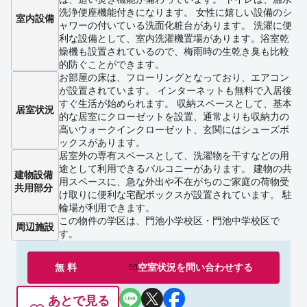
洗浄便座機能付きになります。 女性に嬉しい設備のシ
室内設備
ャワーの付いている洗面化粧台があります。 洗濯に便
利な設備として、室内洗濯機置場があります。浴室乾
燥機も設置されているので、梅雨時の生乾き臭も比較
的防ぐことができます。
お部屋の床は、フローリングとなっており、エアコン
が設置されています。 インターネットも無料で入居後
すぐ生活が始められます。 収納スペースとして、基本
居室状況
的な居室にクローゼットを設置、通常よりも収納力の
高いウォークインクローゼット、玄関にはシューズボ
ックスがあります。
居室外の専有スペースとして、洗濯物を干すなどの用
途として利用できるバルコニーがあります。 建物の共
建物設備
用スペースに、急な外出や不在がちのご家庭の荷物受
共用部分
け取りに便利な宅配ボックスが設置されています。 駐
輪場が利用できます。
この物件の学区は、門池小学校区・門池中学校区で
周辺施設
す。
無 料
空室状況を
問い合わせ
する
あとで見る