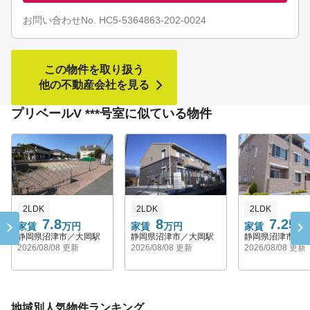
お問い合わせNo. HC5-5364863-202-0024
この物件を取り扱う
他の不動産会社を見る
プリベールV ***号室に似ている物件
2LDK
2LDK
2LDK
7.8
8
7.25
家賃
万円
家賃
万円
家賃
万
静岡県沼津市／大岡駅
静岡県沼津市／大岡駅
静岡県沼津市／
2026/08/08 更新
2026/08/08 更新
2026/08/08 更新
地域別人気物件ランキング