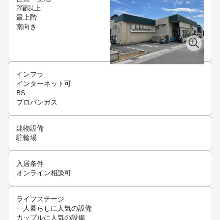
2階以上
最上階
南向き
インフラ
インターネット可
BS
プロパンガス
建物設備
駐輪場
入居条件
オンライン相談可
ライフステージ
一人暮らしに人気の設備
カップルに人気の設備