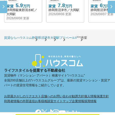
5.9
7.8
6
家賃
万円
家賃
万円
家賃
万円
静岡県駿東郡清水町／
静岡県沼津市／大岡駅
静岡県沼津市／
大岡駅
2026/08/08 更新
2026/08/07 更新
2026/08/08 更新
賃貸ならハウスコム
静岡県
沼津市
大岡駅
プリベールV
***号室
ライフスタイルを提案する不動産会社
賃貸物件（マンション･アパート）検索サイト"ハウスコム"
全国200店舗以上の"ハウスコムグループ"は、最新の賃貸マンション・賃貸ア
パートの賃貸住宅情報をご紹介しています。
お部屋さがしのリクエスト
店舗へのお問い合わせ
勧誘方針
個人情報保護方針
利用者情報の外部送信
お客様相談室
サイトマップ
企業情報
採用情報