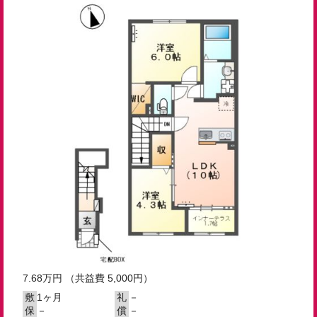
7.68
万円
（共益費 5,000円）
1ヶ月
－
敷
礼
－
－
保
償