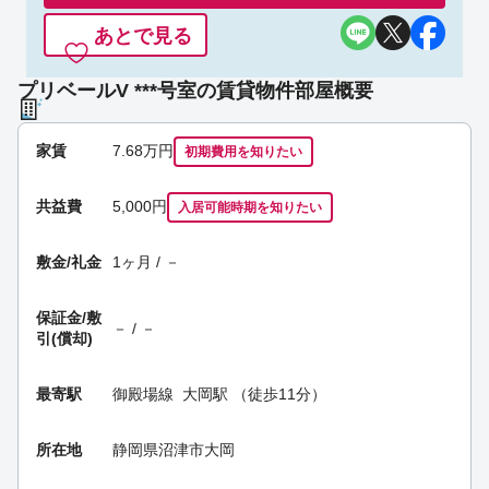
あとで見る
プリベールV ***号室の賃貸物件部屋概要
家賃
7.68
万円
初期費用を
知りたい
共益費
5,000円
入居可能時期
を知りたい
敷金/礼金
1ヶ月 / －
保証金/
敷
－ / －
引(償却)
最寄駅
御殿場線
大岡駅
（徒歩11分）
所在地
静岡県沼津市大岡