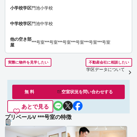
小学校学区
門池小学校
中学校学区
門池中学校
他の空き部
***号室
***号室
***号室
***号室
***号室
***号室
屋
実際に物件を見学したい
不動産会社に相談したい
学区データについて
無 料
空室状況を
問い合わせ
する
あとで見る
プリベールV ***号室の特徴