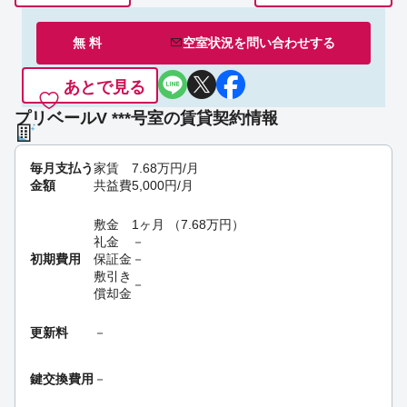
無 料
空室状況を
問い合わせ
する
あとで見る
プリベールV ***号室の賃貸契約情報
毎月支払う
家賃
7.68
万円
/月
金額
共益費
5,000
円
/月
敷金
1ヶ月
（
7.68
万円
）
礼金
－
初期費用
保証金
－
敷引き
－
償却金
更新料
－
鍵交換費用
－