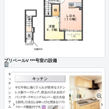
プリベールV ***号室の設備
キ
ッ
チ
ン
シ
ス
テ
ム