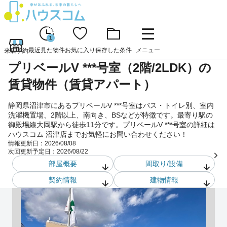
1
最近見た物件
お気に入り
保存した条件
メニュー
来店予約
プリベールV ***号室（2階/2LDK）の
賃貸物件（賃貸アパート）
静岡県沼津市にあるプリベールV ***号室はバス・トイレ別、室内
洗濯機置場、2階以上、南向き、BSなどが特徴です。最寄り駅の
御殿場線大岡駅から徒歩11分です。プリベールV ***号室の詳細は
ハウスコム 沼津店までお気軽にお問い合わせください！
情報更新日：
2026/08/08
次回更新予定日：
2026/08/22
部屋概要
間取り/設備
契約情報
建物情報