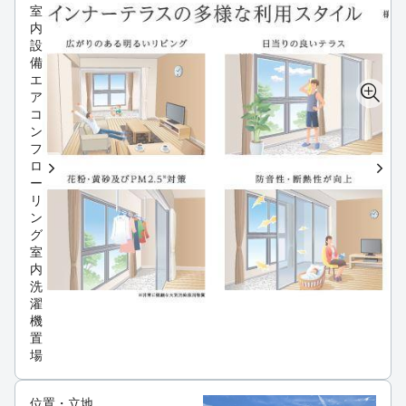
室
内
設
備
エ
ア
コ
ン
フ
ロ
ー
リ
ン
グ
室
内
洗
濯
機
置
場
位置・立地