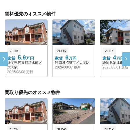
賃料優先のオススメ物件
2LDK
2LDK
2LDK
5.9
6
4
家賃
万円
家賃
万円
家賃
万円
静岡県駿東郡清水町／
静岡県沼津市／大岡駅
静岡県沼津市／
大岡駅
2026/08/07 更新
2026/08/01 更新
2026/08/08 更新
間取り優先のオススメ物件
2LDK
2LDK
2LDK