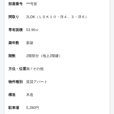
部屋番号
***号室
間取り
2LDK（ＬＤＫ１０・洋４．３・洋６）
専有面積
53.90㎡
築年数
新築
階数
2階部分（地上2階建）
方位・位置
南 / その他
物件種別
賃貸アパート
構造
木造
駐車場
5,280円