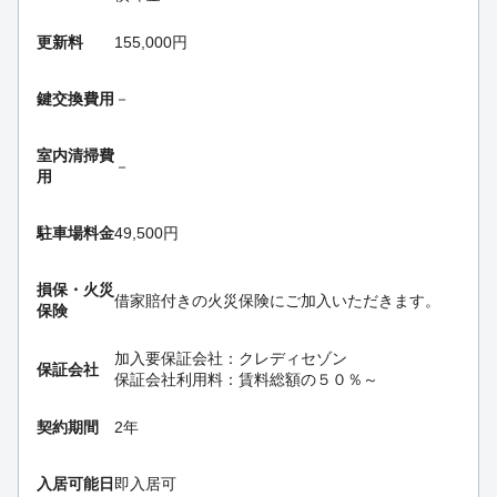
更新料
155,000円
鍵交換費用
－
室内清掃費
－
用
駐車場料金
49,500円
損保・
火災
借家賠付きの火災保険にご加入いただきます。
保険
加入要
保証会社：クレディセゾン
保証会社
保証会社利用料：賃料総額の５０％～
契約期間
2年
入居可能日
即入居可