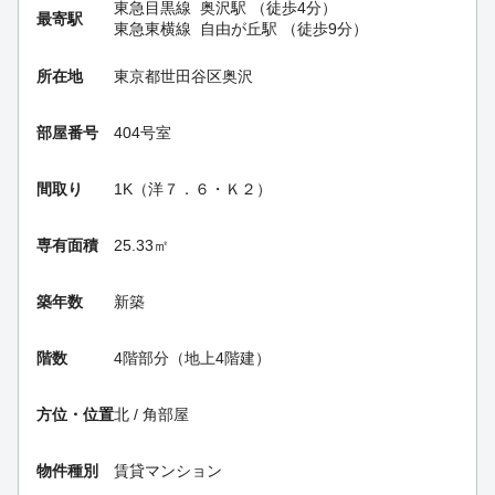
東急目黒線
奥沢駅
（徒歩4分）
最寄駅
東急東横線
自由が丘駅
（徒歩9分）
所在地
東京都世田谷区奥沢
部屋番号
404号室
間取り
1K（洋７．６・Ｋ２）
専有面積
25.33㎡
築年数
新築
階数
4階部分（地上4階建）
方位・位置
北 / 角部屋
物件種別
賃貸マンション