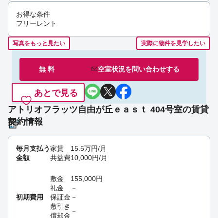
お得な条件
フリーレント
写真をもっと見たい
実際に物件を見学したい
無 料
空室状況を
問い合わせ
する
あとで見る
アトリオフラッツ自由が丘ｅａｓｔ 404号室の賃貸
契約情報
毎月支払う
家賃
15.5
万円
/月
金額
共益費
10,000
円
/月
敷金
155,000
円
礼金
－
初期費用
保証金
－
敷引き
－
償却金