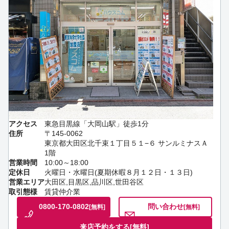
アクセス
東急目黒線「大岡山駅」徒歩1分
住所
〒145-0062
東京都大田区北千束１丁目５１−６ サンルミナスＡ
1階
営業時間
10:00～18:00
定休日
火曜日・水曜日(夏期休暇８月１２日・１３日)
営業エリア
大田区,目黒区,品川区,世田谷区
取引態様
賃貸仲介業
0800-170-0802
問い合わせ
[無料]
[無料]
来店予約をする
[無料]