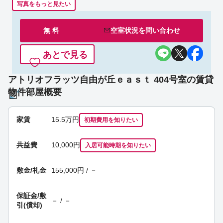
写真をもっと見たい
無 料
空室状況を
問い合わせ
あとで見る
アトリオフラッツ自由が丘ｅａｓｔ 404号室の賃貸
物件部屋概要
家賃
15.5
万円
初期費用を
知りたい
共益費
10,000円
入居可能時期
を知りたい
敷金/礼金
155,000円 / －
保証金/
敷
－ / －
引(償却)