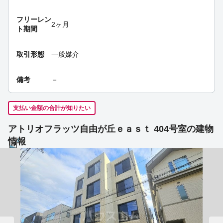
フリーレン
2ヶ月
ト期間
取引形態
一般媒介
備考
－
支払い金額の合計が知りたい
アトリオフラッツ自由が丘ｅａｓｔ 404号室の建物
情報