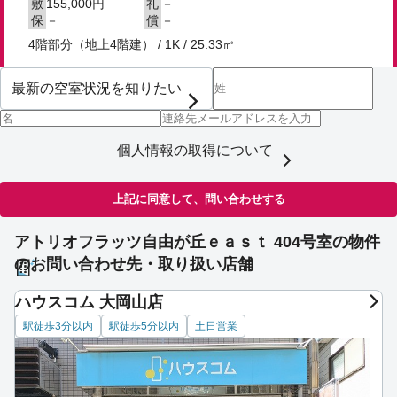
155,000円
－
敷
礼
－
－
保
償
4階部分（地上4階建） / 1K / 25.33㎡
個人情報の取得について
上記に同意して、問い合わせする
アトリオフラッツ自由が丘ｅａｓｔ 404号室の物件
のお問い合わせ先・取り扱い店舗
ハウスコム 大岡山店
駅徒歩3分以内
駅徒歩5分以内
土日営業