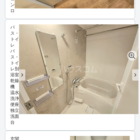
ン
ロ
バ
ス・
トイ
レ
バ
ス・
トイ
レ別
浴室
乾燥
機
温水
洗浄
便座
独立
洗面
台
玄関