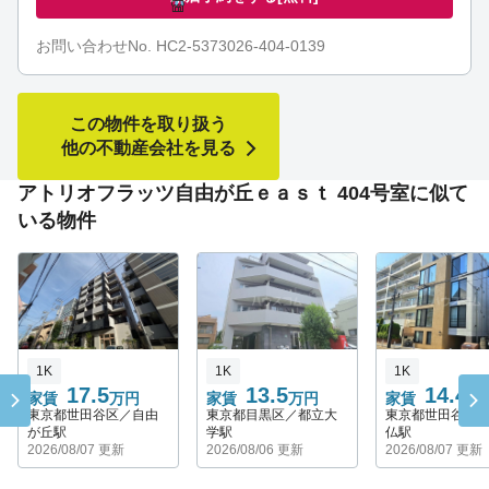
お問い合わせNo. HC2-5373026-404-0139
この物件を取り扱う
他の不動産会社を見る
アトリオフラッツ自由が丘ｅａｓｔ 404号室に似て
いる物件
1K
1K
1K
17.5
13.5
14.4
家賃
万円
家賃
万円
家賃
万
東京都世田谷区／自由
東京都目黒区／都立大
東京都世田谷区
が丘駅
学駅
仏駅
2026/08/07 更新
2026/08/06 更新
2026/08/07 更新