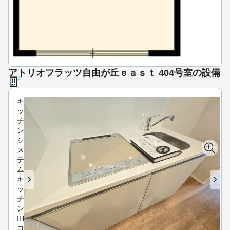
アトリオフラッツ自由が丘ｅａｓｔ 404号室の設備
キ
ッ
チ
ン
シ
ス
テ
ム
キ
ッ
チ
ン
IH
コ