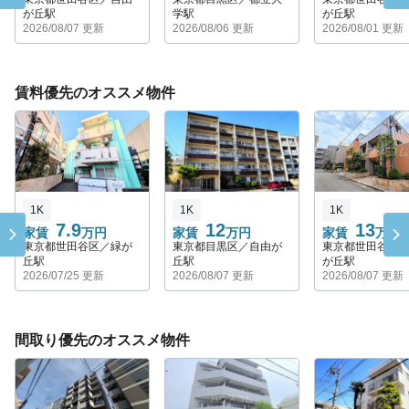
が丘駅
学駅
が丘駅
2026/08/07 更新
2026/08/06 更新
2026/08/01 更新
賃料優先のオススメ物件
1K
1K
1K
7.9
12
13
家賃
万円
家賃
万円
家賃
万円
東京都世田谷区／緑が
東京都目黒区／自由が
東京都世田谷区
丘駅
丘駅
が丘駅
2026/07/25 更新
2026/08/07 更新
2026/08/07 更新
間取り優先のオススメ物件