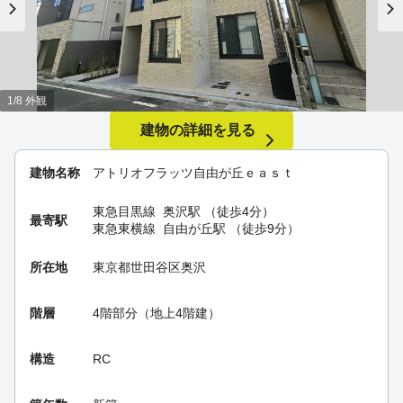
1/8 外観
建物の詳細を見る
建物名称
アトリオフラッツ自由が丘ｅａｓｔ
東急目黒線
奥沢駅
（徒歩4分）
最寄駅
東急東横線
自由が丘駅
（徒歩9分）
所在地
東京都世田谷区奥沢
階層
4階部分（地上4階建）
構造
RC