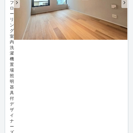
フ
ロ
ー
リ
ン
グ
室
内
洗
濯
機
置
場
照
明
器
具
付
デ
ザ
イ
ナ
ー
ズ