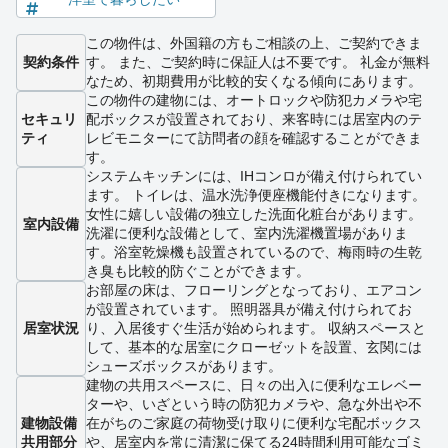
この物件は、外国籍の方もご相談の上、ご契約できま
契約条件
す。 また、ご契約時に保証人は不要です。 礼金が無料
なため、初期費用が比較的安くなる傾向にあります。
この物件の建物には、オートロックや防犯カメラや宅
セキュリ
配ボックスが設置されており、来客時には居室内のテ
ティ
レビモニターにて訪問者の顔を確認することができま
す。
システムキッチンには、IHコンロが備え付けられてい
ます。 トイレは、温水洗浄便座機能付きになります。
女性に嬉しい設備の独立した洗面化粧台があります。
室内設備
洗濯に便利な設備として、室内洗濯機置場がありま
す。浴室乾燥機も設置されているので、梅雨時の生乾
き臭も比較的防ぐことができます。
お部屋の床は、フローリングとなっており、エアコン
が設置されています。 照明器具が備え付けられてお
居室状況
り、入居後すぐ生活が始められます。 収納スペースと
して、基本的な居室にクローゼットを設置、玄関には
シューズボックスがあります。
建物の共用スペースに、日々の出入に便利なエレベー
ターや、いざという時の防犯カメラや、急な外出や不
建物設備
在がちのご家庭の荷物受け取りに便利な宅配ボックス
共用部分
や、居室内を常に清潔に保てる24時間利用可能なゴミ