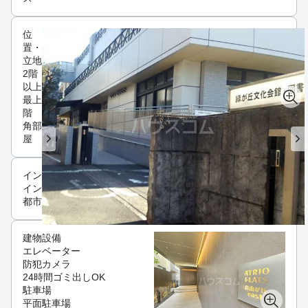
位
置・
立地
2階
以上
最上
階
角部
屋
インフラ
インターネット可
都市ガス
建物設備
エレベーター
防犯カメラ
24時間ゴミ出しOK
駐車場
平面駐車場