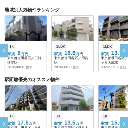
地域別人気物件ランキング
1K
2LDK
1LDK
8
16.6
13.7
家賃
万円
家賃
万円
家賃
万
東京都世田谷区／三軒
東京都世田谷区／用賀
東京都世田谷区
茶屋駅
駅
ヶ谷大蔵駅
2026/08/07 更新
2026/08/03 更新
2026/08/07 更新
駅距離優先のオススメ物件
1K
1K
1K
17.5
13.5
15
家賃
万円
家賃
万円
家賃
万円
東京都世田谷区／自由
東京都目黒区／都立大
東京都世田谷区