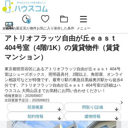
1
最近見た物件
お気に入り
保存した条件
メニュー
来店予約
アトリオフラッツ自由が丘ｅａｓｔ
404号室（4階/1K）の賃貸物件（賃貸
マンション）
東京都世田谷区にあるアトリオフラッツ自由が丘ｅａｓｔ 404号
室はシューズボックス、照明器具付、2階以上、角部屋、オンライ
ン相談可などが特徴です。最寄り駅の東急目黒線奥沢駅から徒歩4
分です。アトリオフラッツ自由が丘ｅａｓｔ 404号室の詳細はハ
ウスコム 大岡山店までお気軽にお問い合わせください！
情報更新日：
2026/08/07
次回更新予定日：
2026/08/21
部屋概要
間取り/設備
契約情報
建物情報