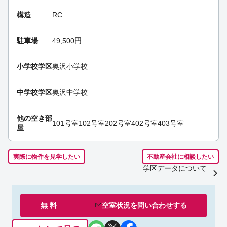
構造
RC
駐車場
49,500円
小学校学区
奥沢小学校
中学校学区
奥沢中学校
他の空き部
101号室
102号室
202号室
402号室
403号室
屋
実際に物件を見学したい
不動産会社に相談したい
学区データについて
無 料
空室状況を
問い合わせ
する