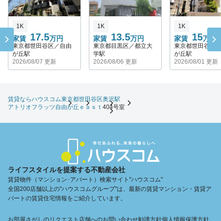
1K
1K
1K
17.5
13.5
15
家賃
万円
家賃
万円
家賃
万円
東京都世田谷区／自由
東京都目黒区／都立大
東京都世田谷区
が丘駅
学駅
が丘駅
2026/08/07 更新
2026/08/06 更新
2026/08/01 更新
賃貸ならハウスコム
東京都
世田谷区
奥沢駅
アトリオフラッツ自由が丘ｅａｓｔ
404号室
ライフスタイルを提案する不動産会社
賃貸物件（マンション･アパート）検索サイト"ハウスコム"
全国200店舗以上の"ハウスコムグループ"は、最新の賃貸マンション・賃貸ア
パートの賃貸住宅情報をご紹介しています。
お部屋さがしのリクエスト
店舗へのお問い合わせ
勧誘方針
個人情報保護方針