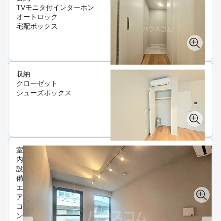
TVモニタ付インターホン
オートロック
宅配ボックス
収納
クローゼット
シューズボックス
室
内
設
備
エ
ア
コ
ン