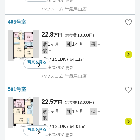
2026/08/07
更新
ハウスコム 千歳烏山店
405号室
22.8
万円
(共益費 13,000円)
1ヶ月
1ヶ月
－
敷
礼
保
－
償
4階 / 1SLDK / 64.11㎡
写真を
見る
2026/08/07
更新
ハウスコム 千歳烏山店
501号室
22.5
万円
(共益費 13,000円)
1ヶ月
1ヶ月
－
敷
礼
保
－
償
5階 / 1SLDK / 64.01㎡
写真を
見る
2026/08/07
更新