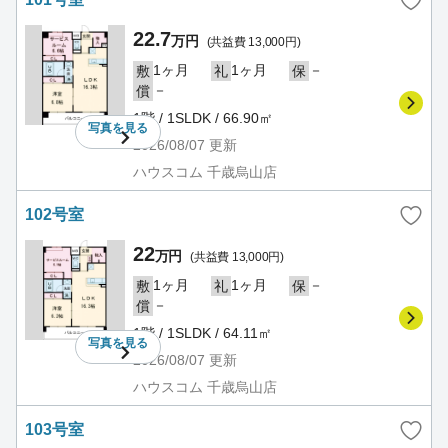
22.7
万円
(共益費 13,000円)
1ヶ月
1ヶ月
－
敷
礼
保
－
償
1階 / 1SLDK / 66.90㎡
写真を
見る
2026/08/07
更新
ハウスコム 千歳烏山店
102号室
22
万円
(共益費 13,000円)
1ヶ月
1ヶ月
－
敷
礼
保
－
償
1階 / 1SLDK / 64.11㎡
写真を
見る
2026/08/07
更新
ハウスコム 千歳烏山店
103号室