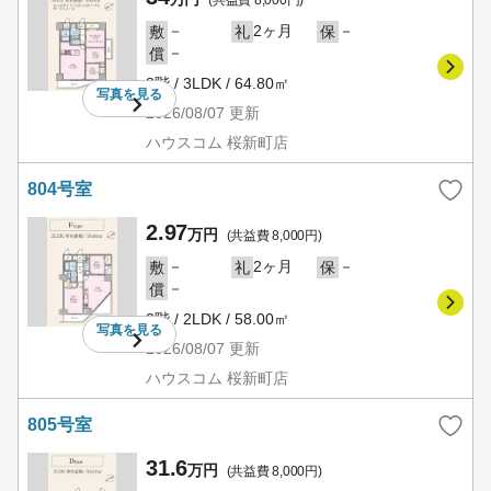
－
2ヶ月
－
敷
礼
保
－
償
8階 / 3LDK / 64.80㎡
写真を
見る
2026/08/07
更新
ハウスコム 桜新町店
804号室
2.97
万円
(共益費 8,000円)
－
2ヶ月
－
敷
礼
保
－
償
8階 / 2LDK / 58.00㎡
写真を
見る
2026/08/07
更新
ハウスコム 桜新町店
805号室
31.6
万円
(共益費 8,000円)