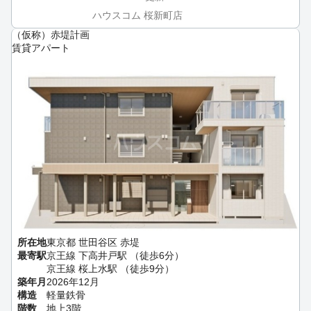
ハウスコム 桜新町店
（仮称）赤堤計画
賃貸アパート
所在地
東京都 世田谷区 赤堤
最寄駅
京王線 下高井戸駅 （徒歩6分）
京王線 桜上水駅 （徒歩9分）
築年月
2026年12月
構造
軽量鉄骨
階数
地上3階