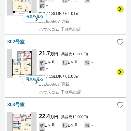
－
償
3階 / 1SLDK / 64.01㎡
写真を
見る
2026/08/07
更新
ハウスコム 千歳烏山店
302号室
21.7
万円
(共益費 13,000円)
1ヶ月
1ヶ月
－
敷
礼
保
－
償
3階 / 1SLDK / 61.03㎡
写真を
見る
2026/08/07
更新
ハウスコム 千歳烏山店
303号室
22.4
万円
(共益費 13,000円)
1ヶ月
1ヶ月
－
敷
礼
保
－