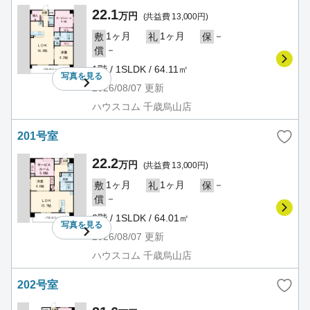
22.1
万円
(共益費 13,000円)
1ヶ月
1ヶ月
－
敷
礼
保
－
償
1階 / 1SLDK / 64.11㎡
写真を
見る
2026/08/07
更新
ハウスコム 千歳烏山店
201号室
22.2
万円
(共益費 13,000円)
1ヶ月
1ヶ月
－
敷
礼
保
－
償
2階 / 1SLDK / 64.01㎡
写真を
見る
2026/08/07
更新
ハウスコム 千歳烏山店
202号室