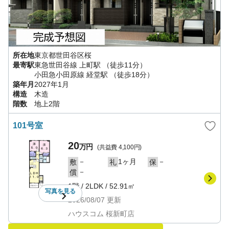
所在地
東京都
世田谷区
桜
最寄駅
東急世田谷線
上町駅
（徒歩11分）
小田急小田原線
経堂駅
（徒歩18分）
築年月
2027年1月
構造
木造
階数
地上2階
101号室
20
万円
(共益費
4,100円
)
－
1ヶ月
－
敷
礼
保
－
償
1階
/
2LDK
/
52.91㎡
写真を
見る
2026/08/07
更新
ハウスコム 桜新町店