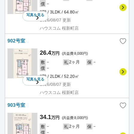
－
償
9階 / 3LDK / 64.80㎡
写真を
見る
2026/08/07
更新
ハウスコム 桜新町店
902号室
26.4
万円
(共益費 8,000円)
－
2ヶ月
－
敷
礼
保
－
償
9階 / 2LDK / 52.20㎡
写真を
見る
2026/08/07
更新
ハウスコム 桜新町店
903号室
34.1
万円
(共益費 8,000円)
－
2ヶ月
－
敷
礼
保
－
償