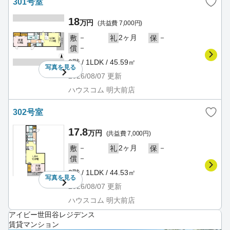
301号室
18
万円
(共益費 7,000円)
－
2ヶ月
－
敷
礼
保
－
償
3階 / 1LDK / 45.59㎡
写真を
見る
2026/08/07
更新
ハウスコム 明大前店
302号室
17.8
万円
(共益費 7,000円)
－
2ヶ月
－
敷
礼
保
－
償
3階 / 1LDK / 44.53㎡
写真を
見る
2026/08/07
更新
ハウスコム 明大前店
アイビー世田谷レジデンス
賃貸マンション