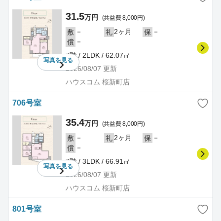
31.5
万円
(共益費 8,000円)
－
2ヶ月
－
敷
礼
保
－
償
7階 / 2LDK / 62.07㎡
写真を
見る
2026/08/07
更新
ハウスコム 桜新町店
706号室
35.4
万円
(共益費 8,000円)
－
2ヶ月
－
敷
礼
保
－
償
7階 / 3LDK / 66.91㎡
写真を
見る
2026/08/07
更新
ハウスコム 桜新町店
801号室