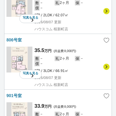
－
2ヶ月
－
敷
礼
保
－
償
8階 / 2LDK / 62.07㎡
写真を
見る
2026/08/07
更新
ハウスコム 桜新町店
806号室
35.5
万円
(共益費 8,000円)
－
2ヶ月
－
敷
礼
保
－
償
8階 / 3LDK / 66.91㎡
写真を
見る
2026/08/07
更新
ハウスコム 桜新町店
901号室
33.9
万円
(共益費 8,000円)
－
2ヶ月
－
敷
礼
保