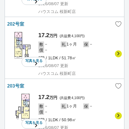
2026/08/07
更新
ハウスコム 桜新町店
202号室
17.2
万円
(共益費 4,100円)
－
1ヶ月
－
敷
礼
保
－
償
2階 / 1LDK / 51.78㎡
写真を
見る
2026/08/07
更新
ハウスコム 桜新町店
203号室
17.2
万円
(共益費 4,100円)
－
1ヶ月
－
敷
礼
保
－
償
2階 / 1LDK / 50.98㎡
写真を
見る
2026/08/07
更新