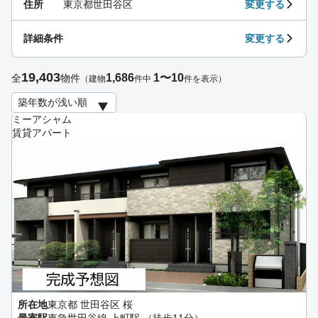
住所
東京都世田谷区
変更する
詳細条件
変更する
19,403
1,686
1〜10
全
物件
（建物
件中
件を表示）
ミーアシャム
賃貸アパート
所在地
東京都 世田谷区 桜