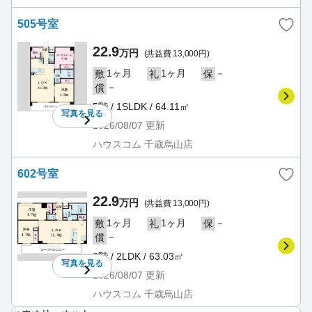
505号室
22.9
万円
(共益費 13,000円)
1ヶ月
1ヶ月
－
敷
礼
保
－
償
5階 / 1SLDK / 64.11㎡
写真を
見る
2026/08/07
更新
ハウスコム 千歳烏山店
602号室
22.9
万円
(共益費 13,000円)
1ヶ月
1ヶ月
－
敷
礼
保
－
償
6階 / 2LDK / 63.03㎡
写真を
見る
2026/08/07
更新
ハウスコム 千歳烏山店