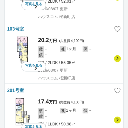
1階 / 2LDK / 52.91㎡
写真を
見る
2026/08/07
更新
ハウスコム 桜新町店
103号室
20.2
万円
(共益費 4,100円)
－
1ヶ月
－
敷
礼
保
－
償
1階 / 2LDK / 55.35㎡
写真を
見る
2026/08/07
更新
ハウスコム 桜新町店
201号室
17.4
万円
(共益費 4,100円)
－
1ヶ月
－
敷
礼
保
－
償
2階 / 1LDK / 50.98㎡
写真を
見る