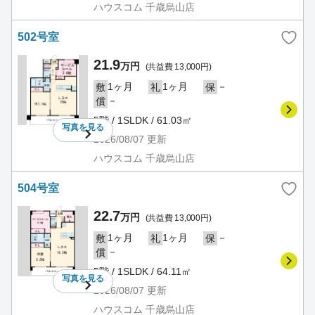
ハウスコム 千歳烏山店
502号室
21.9
万円
(共益費 13,000円)
1ヶ月
1ヶ月
－
敷
礼
保
－
償
5階 / 1SLDK / 61.03㎡
写真を
見る
2026/08/07
更新
ハウスコム 千歳烏山店
504号室
22.7
万円
(共益費 13,000円)
1ヶ月
1ヶ月
－
敷
礼
保
－
償
5階 / 1SLDK / 64.11㎡
写真を
見る
2026/08/07
更新
ハウスコム 千歳烏山店