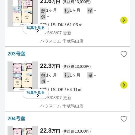
21.6
万円
(共益費 13,000円)
1ヶ月
1ヶ月
－
敷
礼
保
－
償
2階 / 1SLDK / 61.03㎡
写真を
見る
2026/08/07
更新
ハウスコム 千歳烏山店
203号室
22.3
万円
(共益費 13,000円)
1ヶ月
1ヶ月
－
敷
礼
保
－
償
2階 / 1SLDK / 64.11㎡
写真を
見る
2026/08/07
更新
ハウスコム 千歳烏山店
204号室
22.3
万円
(共益費 13,000円)