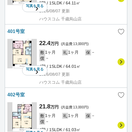
3階 / 1SLDK / 64.11㎡
写真を
見る
2026/08/07
更新
ハウスコム 千歳烏山店
401号室
22.4
万円
(共益費 13,000円)
1ヶ月
1ヶ月
－
敷
礼
保
－
償
4階 / 1SLDK / 64.01㎡
写真を
見る
2026/08/07
更新
ハウスコム 千歳烏山店
402号室
21.8
万円
(共益費 13,000円)
1ヶ月
1ヶ月
－
敷
礼
保
－
償
4階 / 1SLDK / 61.03㎡