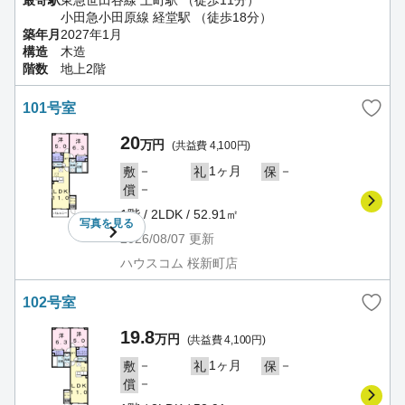
最寄駅
東急世田谷線 上町駅 （徒歩11分）
小田急小田原線 経堂駅 （徒歩18分）
築年月
2027年1月
構造
木造
階数
地上2階
101号室
20
万円
(共益費 4,100円)
－
1ヶ月
－
敷
礼
保
－
償
1階 / 2LDK / 52.91㎡
写真を
見る
2026/08/07
更新
ハウスコム 桜新町店
102号室
19.8
万円
(共益費 4,100円)
－
1ヶ月
－
敷
礼
保
－
償