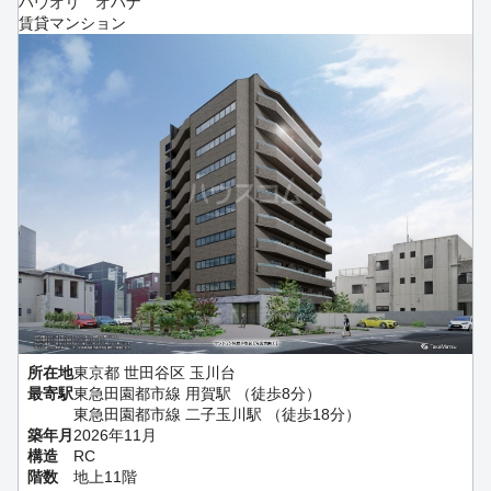
ハウオリ オハナ
賃貸マンション
所在地
東京都 世田谷区 玉川台
最寄駅
東急田園都市線 用賀駅 （徒歩8分）
東急田園都市線 二子玉川駅 （徒歩18分）
築年月
2026年11月
構造
RC
階数
地上11階