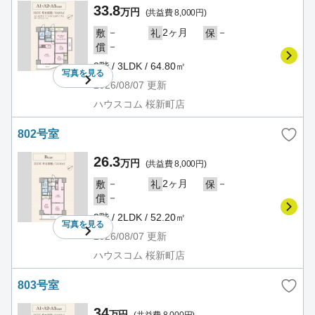
33.8
万円
(共益費 8,000円)
－
2ヶ月
－
敷
礼
保
－
償
8階 / 3LDK / 64.80㎡
写真を
見る
2026/08/07
更新
ハウスコム 桜新町店
802号室
26.3
万円
(共益費 8,000円)
－
2ヶ月
－
敷
礼
保
－
償
8階 / 2LDK / 52.20㎡
写真を
見る
2026/08/07
更新
ハウスコム 桜新町店
803号室
34
万円
(共益費 8,000円)