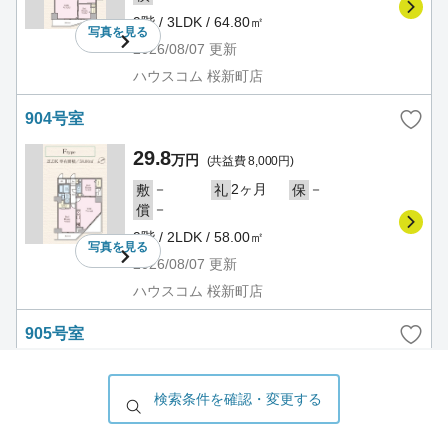
9階 / 3LDK / 64.80㎡
写真を
見る
2026/08/07
更新
ハウスコム 桜新町店
904号室
29.8
万円
(共益費 8,000円)
－
2ヶ月
－
敷
礼
保
－
償
9階 / 2LDK / 58.00㎡
写真を
見る
2026/08/07
更新
ハウスコム 桜新町店
905号室
31.7
万円
(共益費 8,000円)
検索条件を確認・変更する
－
2ヶ月
－
敷
礼
保
－
償