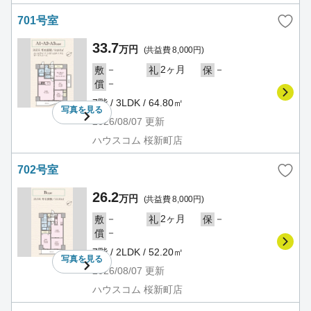
701号室
33.7
万円
(共益費 8,000円)
－
2ヶ月
－
敷
礼
保
－
償
7階 / 3LDK / 64.80㎡
写真を
見る
2026/08/07
更新
ハウスコム 桜新町店
702号室
26.2
万円
(共益費 8,000円)
－
2ヶ月
－
敷
礼
保
－
償
7階 / 2LDK / 52.20㎡
写真を
見る
2026/08/07
更新
ハウスコム 桜新町店