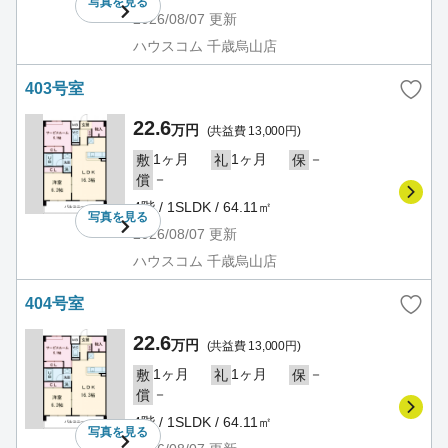
写真を
見る
2026/08/07
更新
ハウスコム 千歳烏山店
403号室
22.6
万円
(共益費 13,000円)
1ヶ月
1ヶ月
－
敷
礼
保
－
償
4階 / 1SLDK / 64.11㎡
写真を
見る
2026/08/07
更新
ハウスコム 千歳烏山店
404号室
22.6
万円
(共益費 13,000円)
1ヶ月
1ヶ月
－
敷
礼
保
－
償
4階 / 1SLDK / 64.11㎡
写真を
見る