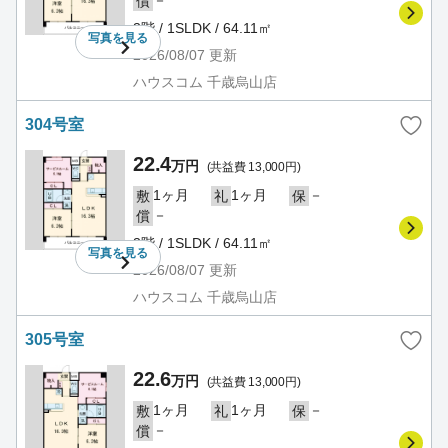
償
3階 / 1SLDK / 64.11㎡
写真を
見る
2026/08/07
更新
ハウスコム 千歳烏山店
304号室
22.4
万円
(共益費 13,000円)
1ヶ月
1ヶ月
－
敷
礼
保
－
償
3階 / 1SLDK / 64.11㎡
写真を
見る
2026/08/07
更新
ハウスコム 千歳烏山店
305号室
22.6
万円
(共益費 13,000円)
1ヶ月
1ヶ月
－
敷
礼
保
－
償