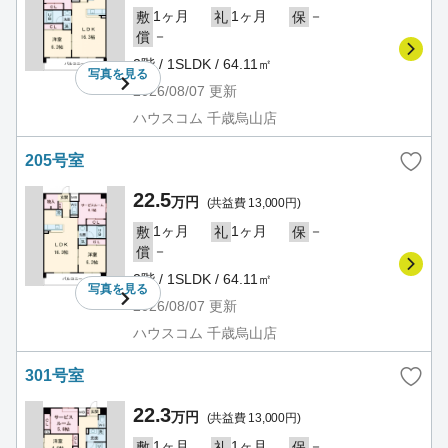
1ヶ月
1ヶ月
－
敷
礼
保
－
償
2階 / 1SLDK / 64.11㎡
写真を
見る
2026/08/07
更新
ハウスコム 千歳烏山店
205号室
22.5
万円
(共益費 13,000円)
1ヶ月
1ヶ月
－
敷
礼
保
－
償
2階 / 1SLDK / 64.11㎡
写真を
見る
2026/08/07
更新
ハウスコム 千歳烏山店
301号室
22.3
万円
(共益費 13,000円)
1ヶ月
1ヶ月
－
敷
礼
保