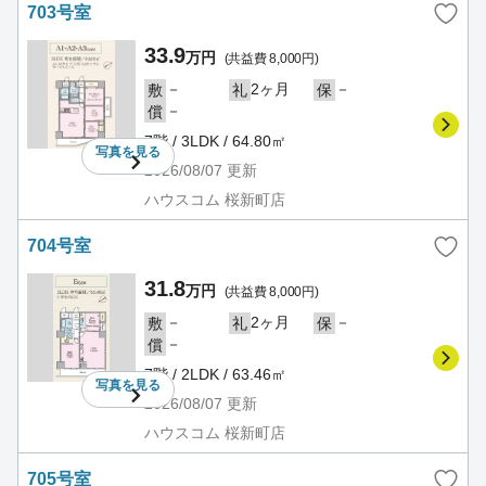
703号室
33.9
万円
(共益費 8,000円)
－
2ヶ月
－
敷
礼
保
－
償
7階 / 3LDK / 64.80㎡
写真を
見る
2026/08/07
更新
ハウスコム 桜新町店
704号室
31.8
万円
(共益費 8,000円)
－
2ヶ月
－
敷
礼
保
－
償
7階 / 2LDK / 63.46㎡
写真を
見る
2026/08/07
更新
ハウスコム 桜新町店
705号室