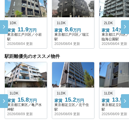
1DK
1LDK
2LDK
11.9
8.6
14
家賃
万円
家賃
万円
家賃
万円
東京都江戸川区／小岩
東京都江戸川区／瑞江
東京都江戸川区
駅
駅
臨海公園駅
2026/08/04 更新
2026/08/04 更新
2026/08/04 更新
駅距離優先のオススメ物件
1LDK
1LDK
1LDK
15.8
15.2
13.5
家賃
万円
家賃
万円
家賃
万
東京都江東区／亀戸水
東京都足立区／北千住
東京都足立区／
神駅
駅
駅
2026/08/09 更新
2026/08/09 更新
2026/08/09 更新