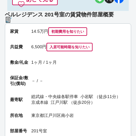
ベルレジデンス 201号室の賃貸物件部屋概要
家賃
14.5
万円
初期費用を
知りたい
共益費
6,500円
入居可能時期
を知りたい
敷金/礼金
1ヶ月 / 1ヶ月
保証金/
敷
－ / －
引(償却)
総武線・中央線各駅停車
小岩駅
（徒歩11分）
最寄駅
京成本線
江戸川駅
（徒歩20分）
所在地
東京都江戸川区南小岩
部屋番号
201号室