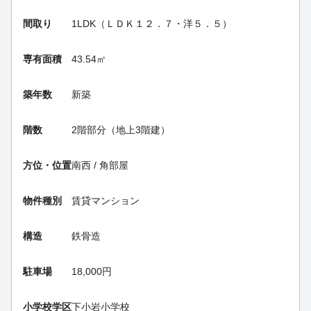
間取り
1LDK（ＬＤＫ１２．７・洋５．５）
専有面積
43.54㎡
築年数
新築
階数
2階部分（地上3階建）
方位・位置
南西 / 角部屋
物件種別
賃貸マンション
構造
鉄骨造
駐車場
18,000円
小学校学区
下小岩小学校