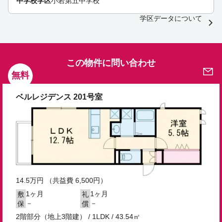
中学校学区
小岩第五中学校
学区データについて
この物件に問い合わせ
無料
ベルレジデンス 201号室
14.5
万円
（共益費 6,500円）
1ヶ月
1ヶ月
敷
礼
－
－
保
償
2階部分（地上3階建） / 1LDK / 43.54㎡