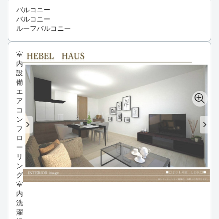
バルコニー
バルコニー
ルーフバルコニー
室
内
設
備
エ
ア
コ
ン
フ
ロ
ー
リ
ン
グ
室
内
洗
濯