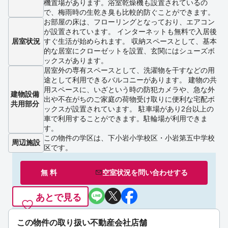
機置場があります。浴室乾燥機も設置されているの
で、梅雨時の生乾き臭も比較的防ぐことができます。
お部屋の床は、フローリングとなっており、エアコン
が設置されています。 インターネットも無料で入居後
居室状況
すぐ生活が始められます。 収納スペースとして、基本
的な居室にクローゼットを設置、玄関にはシューズボ
ックスがあります。
居室外の専有スペースとして、洗濯物を干すなどの用
途として利用できるバルコニーがあります。 建物の共
用スペースに、いざという時の防犯カメラや、急な外
建物設備
出や不在がちのご家庭の荷物受け取りに便利な宅配ボ
共用部分
ックスが設置されています。 駐車場があり2台以上の
車で利用することができます。駐輪場が利用できま
す。
この物件の学区は、下小岩小学校区・小岩第五中学校
周辺施設
区です。
無 料
空室状況を
問い合わせ
する
あとで見る
この物件の取り扱い不動産会社店舗