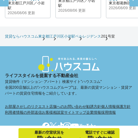
東京都江戸川区／小岩
東京都江戸川区／小岩
東京都葛飾区／
駅
駅
2026/08/09 更新
2026/08/06 更新
2026/08/06 更新
賃貸ならハウスコム
東京都
江戸川区
小岩駅
ベルレジデンス
201号室
ライフスタイルを提案する不動産会社
賃貸物件（マンション･アパート）検索サイト"ハウスコム"
全国200店舗以上の"ハウスコムグループ"は、最新の賃貸マンション・賃貸ア
パートの賃貸住宅情報をご紹介しています。
お部屋さがしのリクエスト
店舗へのお問い合わせ
勧誘方針
個人情報保護方針
利用者情報の外部送信
お客様相談室
サイトマップ
企業情報
採用情報
最新の空室状況を
電話ですぐに確認
Copyright © Housecom. All Rights Reserved.