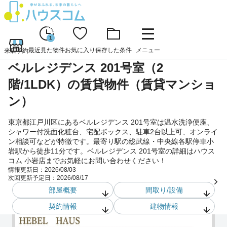
1
最近見た物件
お気に入り
保存した条件
メニュー
来店予約
ベルレジデンス 201号室（2
階/1LDK）の賃貸物件（賃貸マンショ
ン）
東京都江戸川区にあるベルレジデンス 201号室は温水洗浄便座、
シャワー付洗面化粧台、宅配ボックス、駐車2台以上可、オンライ
ン相談可などが特徴です。最寄り駅の総武線・中央線各駅停車小
岩駅から徒歩11分です。ベルレジデンス 201号室の詳細はハウス
コム 小岩店までお気軽にお問い合わせください！
情報更新日：
2026/08/03
次回更新予定日：
2026/08/17
部屋概要
間取り/設備
契約情報
建物情報