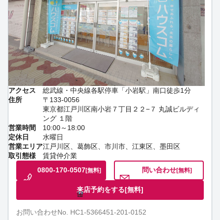
アクセス
総武線・中央線各駅停車「小岩駅」南口徒歩1分
住所
〒133-0056
東京都江戸川区南小岩７丁目２２−７ 丸誠ビルディ
ング １階
営業時間
10:00～18:00
定休日
水曜日
営業エリア
江戸川区、葛飾区、市川市、江東区、墨田区
取引態様
賃貸仲介業
0800-170-0507
問い合わせ
[無料]
[無料]
来店予約をする
[無料]
お問い合わせNo. HC1-5366451-201-0152