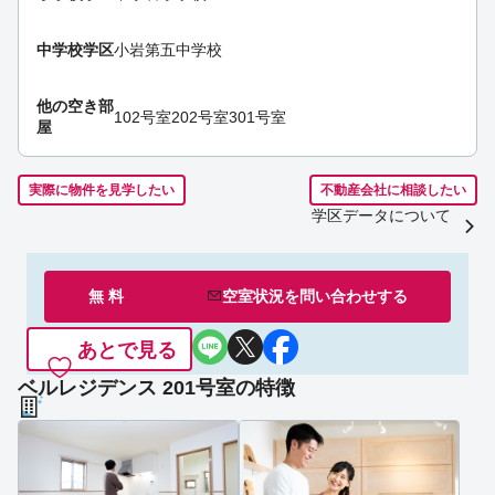
中学校学区
小岩第五中学校
他の空き部
102号室
202号室
301号室
屋
実際に物件を見学したい
不動産会社に相談したい
学区データについて
無 料
空室状況を
問い合わせ
する
あとで見る
ベルレジデンス 201号室の特徴