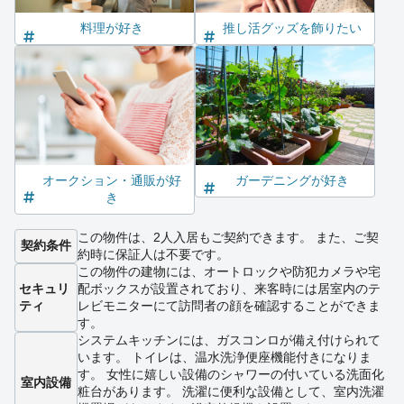
料理が好き
推し活グッズを飾りたい
オークション・通販が好
ガーデニングが好き
き
この物件は、2人入居もご契約できます。 また、ご契
契約条件
約時に保証人は不要です。
この物件の建物には、オートロックや防犯カメラや宅
セキュリ
配ボックスが設置されており、来客時には居室内のテ
ティ
レビモニターにて訪問者の顔を確認することができま
す。
システムキッチンには、ガスコンロが備え付けられて
います。 トイレは、温水洗浄便座機能付きになりま
す。 女性に嬉しい設備のシャワーの付いている洗面化
室内設備
粧台があります。 洗濯に便利な設備として、室内洗濯