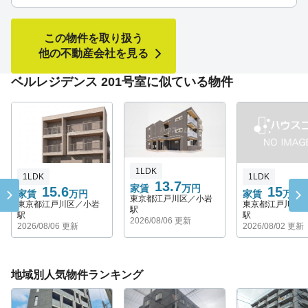
この物件を取り扱う
他の不動産会社を見る
ベルレジデンス 201号室に似ている物件
1LDK
1LDK
1LDK
13.7
家賃
万円
15.6
15
家賃
万円
家賃
万円
東京都江戸川区／小岩
東京都江戸川区／小岩
東京都江戸川区
駅
駅
駅
2026/08/06 更新
2026/08/06 更新
2026/08/02 更新
地域別人気物件ランキング