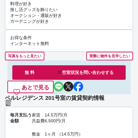
料理が好き
推し活グッズを飾りたい
オークション・通販が好き
ガーデニングが好き
お得な条件
インターネット無料
写真をもっと見たい
実際に物件を見学したい
無 料
空室状況を
問い合わせ
する
あとで見る
ベルレジデンス 201号室の賃貸契約情報
毎月支払う
家賃
14.5
万円
/月
金額
共益費
6,500
円
/月
敷金
1ヶ月
（
14.5
万円
）