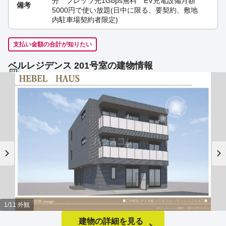
分 フレッツ光1Gbps無料 EV充電設備月額
備考
5000円で使い放題(日中に限る、要契約、敷地
内駐車場契約者限定)
支払い金額の合計が知りたい
ベルレジデンス 201号室の建物情報
1/11 外観
建物の詳細を見る