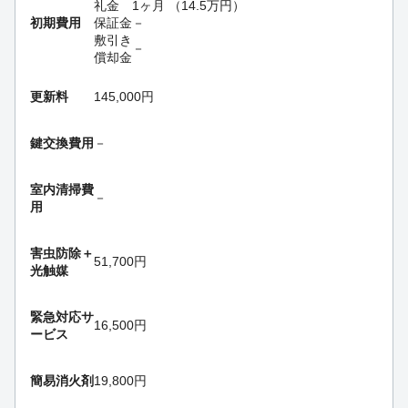
礼金
1ヶ月
（
14.5
万円
）
初期費用
保証金
－
敷引き
－
償却金
更新料
145,000円
鍵交換費用
－
室内清掃費
－
用
害虫防除＋
51,700円
光触媒
緊急対応サ
16,500円
ービス
簡易消火剤
19,800円