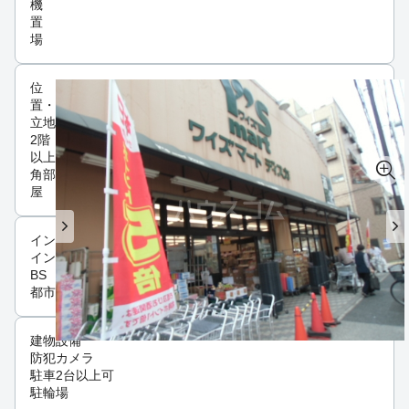
機
置
場
位
置・
立地
2階
以上
角部
屋
インフラ
インターネット可
BS
都市ガス
建物設備
防犯カメラ
駐車2台以上可
駐輪場