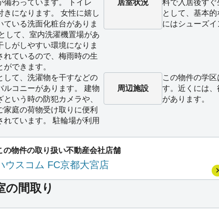
が備わっています。 トイレ
居室状況
料で入居後すぐ
付きになります。 女性に嬉し
として、基本的
いている洗面化粧台がありま
にはシューズイ
備として、室内洗濯機置場があ
干しがしやすい環境になりま
されているので、梅雨時の生
とができます。
として、洗濯物を干すなどの
この物件の学区
バルコニーがあります。 建物
周辺施設
す。近くには、
ざという時の防犯カメラや、
があります。
ご家庭の荷物受け取りに便利
されています。 駐輪場が利用
この物件の取り扱い不動産会社店舗
ハウスコム FC京都大宮店
*号室の間取り