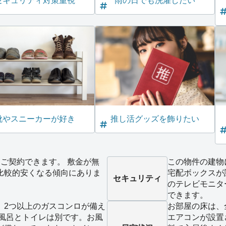
セキュリティ対策重視
雨の日でも洗濯したい
靴やスニーカーが好き
推し活グッズを飾りたい
ご契約できます。 敷金が無
この物件の建物
比較的安くなる傾向にありま
宅配ボックスが
セキュリティ
のテレビモニタ
できます。
、2つ以上のガスコンロが備え
お部屋の床は、
お風呂とトイレは別です。お風
エアコンが設置