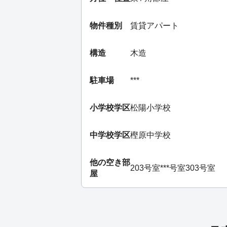
物件種別
賃貸アパート
構造
木造
駐車場
***
小学校学区
松陽小学校
中学校学区
樫原中学校
他の空き部
203号室
***号室
303号室
屋