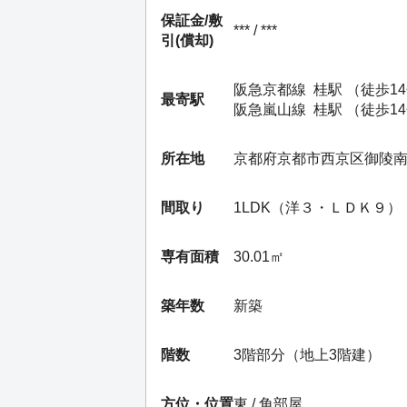
保証金/
敷
*** / ***
引(償却)
阪急京都線
桂駅
（徒歩1
最寄駅
阪急嵐山線
桂駅
（徒歩1
所在地
京都府京都市西京区御陵
間取り
1LDK（洋３・ＬＤＫ９）
専有面積
30.01㎡
築年数
新築
階数
3階部分（地上3階建）
方位・位置
東 / 角部屋