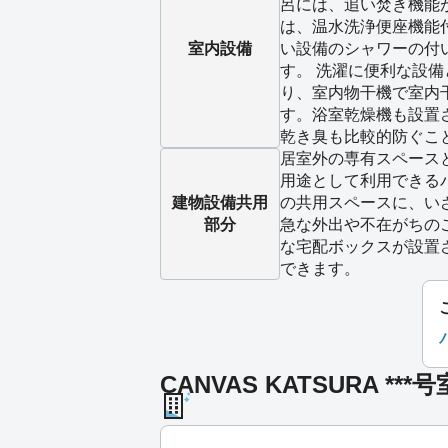
呂には、追い焚き機能
は、温水洗浄便座機能
室内設備
い設備のシャワーの付
す。 洗濯に便利な設
り、室内物干機で室内
す。浴室乾燥機も設置
乾き臭も比較的防ぐこ
居室外の専有スペース
用途として利用できる
建物設備
共用
の共用スペースに、い
部分
急な外出や不在がちの
な宅配ボックスが設置
できます。
CANVAS KATSURA **