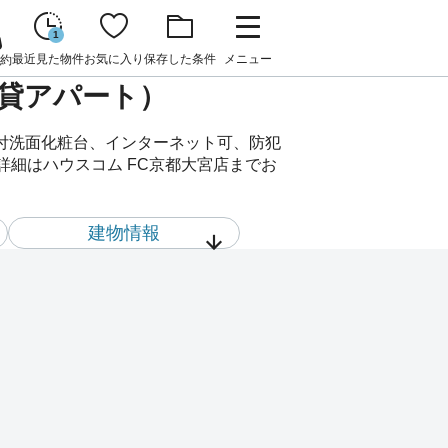
1
最近見た物件
お気に入り
保存した条件
メニュー
約
（賃貸アパート）
ワー付洗面化粧台、インターネット可、防犯
の詳細はハウスコム FC京都大宮店までお
建物情報