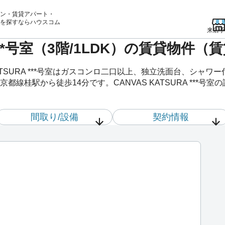
ン・賃貸アパート・
を
探すならハウスコム
来店予
A ***号室（3階/1LDK）の賃貸物件
ATSURA ***号室はガスコンロ二口以上、独立洗面台、シャ
線桂駅から徒歩14分です。CANVAS KATSURA ***号室
間取り/設備
契約情報