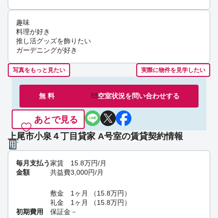
趣味
料理が好き
推し活グッズを飾りたい
ガーデニングが好き
写真をもっと見たい
実際に物件を見学したい
無 料
空室状況を
問い合わせ
する
あとで見る
上尾市小泉４丁目貸家 A号室の賃貸契約情報
毎月支払う
家賃
15.8
万円
/月
金額
共益費
3,000
円
/月
敷金
1ヶ月
（
15.8
万円
）
礼金
1ヶ月
（
15.8
万円
）
初期費用
保証金
－