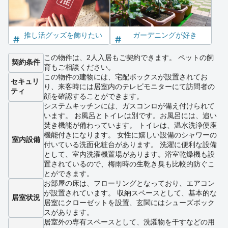
推し活グッズを飾りたい
ガーデニングが好き
この物件は、2人入居もご契約できます。 ペットの飼
契約条件
育もご相談ください。
この物件の建物には、宅配ボックスが設置されてお
セキュリ
り、来客時には居室内のテレビモニターにて訪問者の
ティ
顔を確認することができます。
システムキッチンには、ガスコンロが備え付けられて
います。 お風呂とトイレは別です。お風呂には、追い
焚き機能が備わっています。 トイレは、温水洗浄便座
機能付きになります。 女性に嬉しい設備のシャワーの
室内設備
付いている洗面化粧台があります。 洗濯に便利な設備
として、室内洗濯機置場があります。浴室乾燥機も設
置されているので、梅雨時の生乾き臭も比較的防ぐこ
とができます。
お部屋の床は、フローリングとなっており、エアコン
が設置されています。 収納スペースとして、基本的な
居室状況
居室にクローゼットを設置、玄関にはシューズボック
スがあります。
居室外の専有スペースとして、洗濯物を干すなどの用