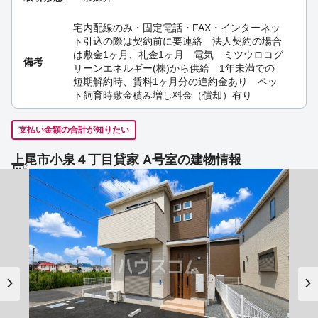
宅内配線のみ・固定電話・FAX・インターネッ
ト引込の際は契約前に要連絡 法人契約の場合
は敷金1ヶ月、礼金1ヶ月 電気 ミツウロコグ
備考
リーンエネルギー(株)から供給 1年未満での
短期解約時、賃料1ヶ月分の違約金あり ペッ
ト飼育時敷金積み増し料金（償却）有り
支払い金額の合計が知りたい
上尾市小泉４丁目貸家 A号室の建物情報