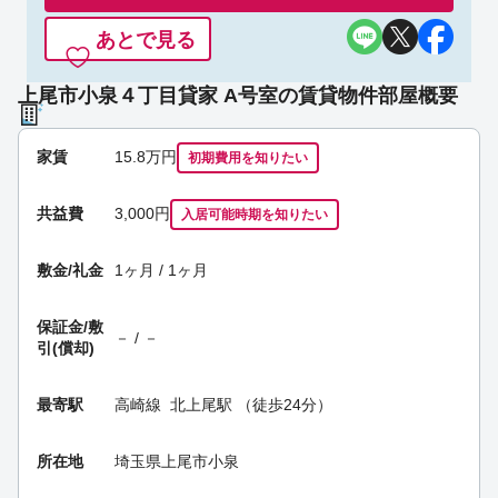
あとで見る
上尾市小泉４丁目貸家 A号室の賃貸物件部屋概要
家賃
15.8
万円
初期費用を
知りたい
共益費
3,000円
入居可能時期
を知りたい
敷金/礼金
1ヶ月 / 1ヶ月
保証金/
敷
－ / －
引(償却)
最寄駅
高崎線
北上尾駅
（徒歩24分）
所在地
埼玉県上尾市小泉