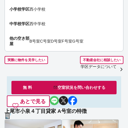
小学校学区
西小学校
中学校学区
西中学校
他の空き部
B号室
C号室
D号室
F号室
G号室
屋
実際に物件を見学したい
不動産会社に相談したい
学区データについて
無 料
空室状況を
問い合わせ
する
あとで見る
上尾市小泉４丁目貸家 A号室の特徴