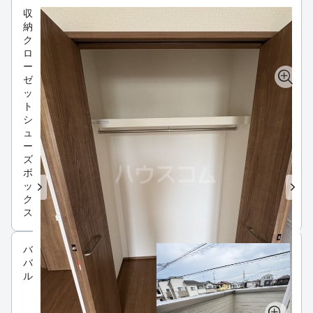
収
納
ク
ロ
ー
ゼ
ッ
ト
シ
ュ
ー
ズ
ボ
ッ
ク
ス
バルコニー
バルコニー
ルーフバルコニー