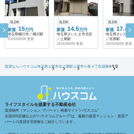
3LDK
3LDK
3LDK
15
14.5
17.4
家賃
万円
家賃
万円
家賃
万
埼玉県桶川市／桶川駅
埼玉県さいたま市北区
埼玉県さいたま
2026/08/08 更新
／上尾駅
／宮原駅
2026/08/08 更新
2026/08/08 更新
賃貸ならハウスコム
埼玉県
上尾市
北上尾駅
上尾市小泉４丁目貸家
A号室
ライフスタイルを提案する不動産会社
賃貸物件（マンション･アパート）検索サイト"ハウスコム"
全国200店舗以上の"ハウスコムグループ"は、最新の賃貸マンション・賃貸ア
パートの賃貸住宅情報をご紹介しています。