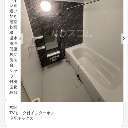
トイ
レ別
追い
焚き
浴室
乾燥
機
温水
洗浄
便座
独立
洗面
台
シャ
ワー
付洗
面化
粧台
玄関
TVモニタ付インターホン
宅配ボックス