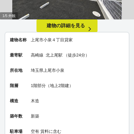
1/5 外観
建物の詳細を見る
建物名称
上尾市小泉４丁目貸家
最寄駅
高崎線
北上尾駅
（徒歩24分）
所在地
埼玉県上尾市小泉
階層
1階部分（地上2階建）
構造
木造
築年数
新築
駐車場
空有 賃料に含む