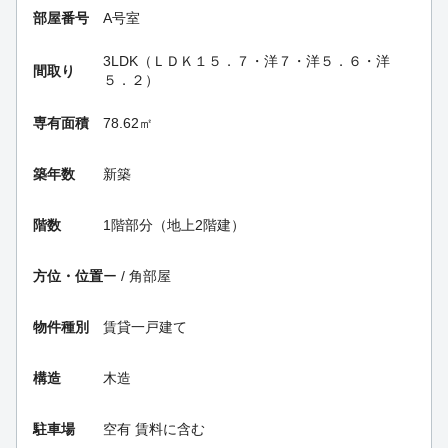
部屋番号
A号室
3LDK（ＬＤＫ１５．７・洋７・洋５．６・洋
間取り
５．２）
専有面積
78.62㎡
築年数
新築
階数
1階部分（地上2階建）
方位・位置
ー / 角部屋
物件種別
賃貸一戸建て
構造
木造
駐車場
空有 賃料に含む