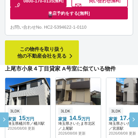
0800-170-0135
問い合わせ
[無料]
[無料]
来店予約をする
[無料]
お問い合わせNo. HC2-5394622-1-0110
この物件を取り扱う
他の不動産会社を見る
上尾市小泉４丁目貸家 A号室に似ている物件
3LDK
3LDK
3LDK
15
14.5
17.4
家賃
万円
家賃
万円
家賃
万
埼玉県桶川市／桶川駅
埼玉県さいたま市北区
埼玉県さいたま
2026/08/08 更新
／上尾駅
／宮原駅
2026/08/08 更新
2026/08/08 更新