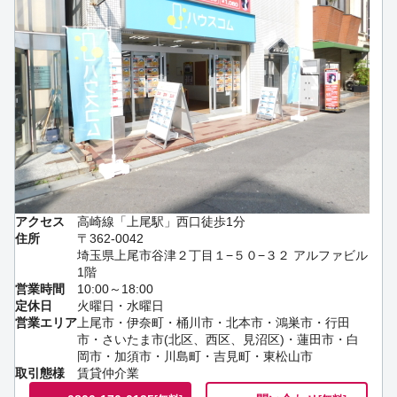
アクセス
高崎線「上尾駅」西口徒歩1分
住所
〒362-0042
埼玉県上尾市谷津２丁目１−５０−３２ アルファビル
1階
営業時間
10:00～18:00
定休日
火曜日・水曜日
営業エリア
上尾市・伊奈町・桶川市・北本市・鴻巣市・行田
市・さいたま市(北区、西区、見沼区)・蓮田市・白
岡市・加須市・川島町・吉見町・東松山市
取引態様
賃貸仲介業