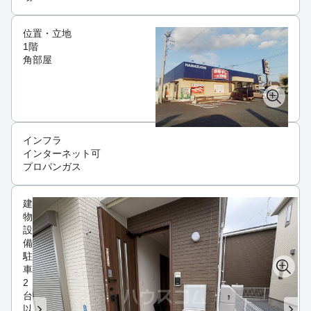
位置・立地
1階
角部屋
インフラ
インターネット可
プロパンガス
建
物
設
備
駐
車
2
台
以