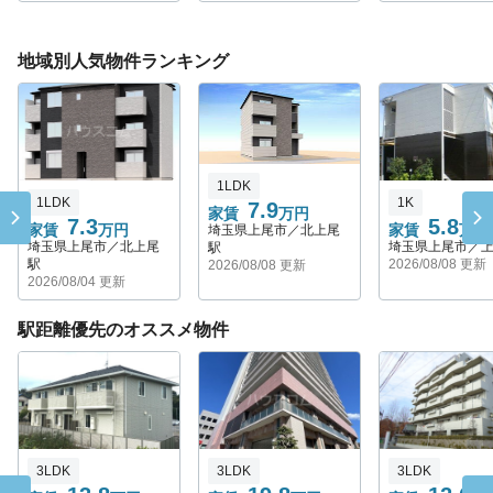
地域別人気物件ランキング
1LDK
1LDK
1K
7.9
家賃
万円
7.3
5.8
家賃
万円
家賃
万円
埼玉県上尾市／北上尾
埼玉県上尾市／北上尾
埼玉県上尾市／
駅
駅
2026/08/08 更新
2026/08/08 更新
2026/08/04 更新
駅距離優先のオススメ物件
3LDK
3LDK
3LDK