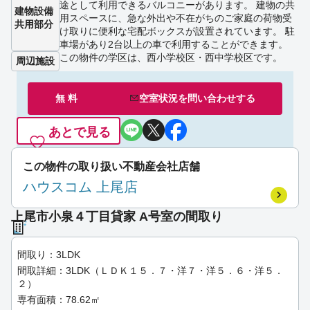
途として利用できるバルコニーがあります。 建物の共
建物設備
用スペースに、急な外出や不在がちのご家庭の荷物受
共用部分
け取りに便利な宅配ボックスが設置されています。 駐
車場があり2台以上の車で利用することができます。
この物件の学区は、西小学校区・西中学校区です。
周辺施設
無 料
空室状況を
問い合わせ
する
あとで見る
この物件の取り扱い不動産会社店舗
ハウスコム 上尾店
上尾市小泉４丁目貸家 A号室の間取り
間取り：3LDK
間取詳細：3LDK（ＬＤＫ１５．７・洋７・洋５．６・洋５．
２）
専有面積：78.62㎡