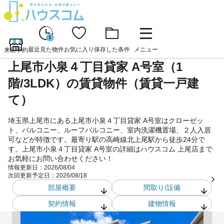
1
最近見た物件
お気に入り
保存した条件
メニュー
来店予約
上尾市小泉４丁目貸家 A号室（1
階/3LDK）の賃貸物件（賃貸一戸建
て）
埼玉県上尾市にある上尾市小泉４丁目貸家 A号室はクローゼッ
ト、バルコニー、ルーフバルコニー、室内洗濯機置場、２人入居
可などが特徴です。最寄り駅の高崎線北上尾駅から徒歩24分で
す。上尾市小泉４丁目貸家 A号室の詳細はハウスコム 上尾店まで
お気軽にお問い合わせください！
情報更新日：
2026/08/04
次回更新予定日：
2026/08/18
部屋概要
間取り/設備
契約情報
建物情報