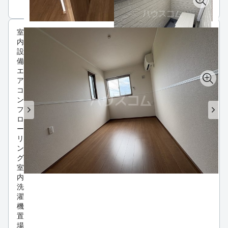
室
内
設
備
エ
ア
コ
ン
フ
ロ
ー
リ
ン
グ
室
内
洗
濯
機
置
場