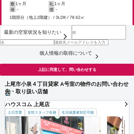
1ヶ月
1ヶ月
敷
礼
－
－
保
償
1階部分（地上2階建） / 3LDK / 78.62㎡
個人情報の取得について
上記に同意して、問い合わせする
上尾市小泉４丁目貸家 A号室の物件のお問い合わせ
先・取り扱い店舗
ハウスコム 上尾店
土日営業
女性スタッフ在籍
生活保護者対応可能