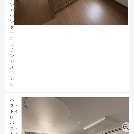
ン
カ
ウ
ン
タ
ー
キ
ッ
チ
ン
ガ
ス
コ
ン
ロ
バ
ス・
トイ
レ
バ
ス・