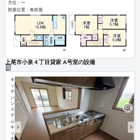
方位：ー
部屋位置：角部屋
上尾市小泉４丁目貸家 A号室の設備
キ
ッ
チ
ン
シ
ス
テ
ム
キ
ッ
チ