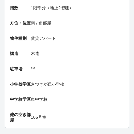
階数
1階部分（地上2階建）
方位・位置
南 / 角部屋
物件種別
賃貸アパート
構造
木造
駐車場
***
小学校学区
さつきが丘小学校
中学校学区
東中学校
他の空き部
105号室
屋