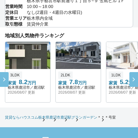
栃木県宇都宮市駅前通り１丁目５−９ 笠島ビル 1Ｆ
営業時間
10:00～18:00
定休日
なし(2週目・4週目の水曜日)
営業エリア
栃木県内全域
取引態様
賃貸仲介業
地域別人気物件ランキング
3LDK
2LDK
1LDK
8.2
7.8
5.2
家賃
万円
家賃
万円
家賃
万円
栃木県鹿沼市／鹿沼駅
栃木県鹿沼市／鹿沼駅
栃木県鹿沼市／
2026/08/07 更新
2026/08/07 更新
2026/08/07 更新
賃貸ならハウスコム
栃木県
鹿沼市
鹿沼駅
グランガーデン
＊＊＊号室