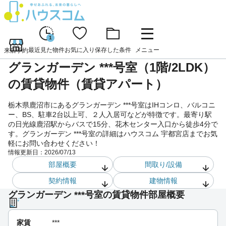
1
最近見た物件
お気に入り
保存した条件
メニュー
来店予約
グランガーデン ***号室（1階/2LDK）
の賃貸物件（賃貸アパート）
栃木県鹿沼市にあるグランガーデン ***号室はIHコンロ、バルコニ
ー、BS、駐車2台以上可、２人入居可などが特徴です。最寄り駅
の日光線鹿沼駅からバスで15分、花木センター入口から徒歩4分で
す。グランガーデン ***号室の詳細はハウスコム 宇都宮店までお気
軽にお問い合わせください！
情報更新日：
2026/07/13
部屋概要
間取り/設備
契約情報
建物情報
グランガーデン ***号室の賃貸物件部屋概要
家賃
***