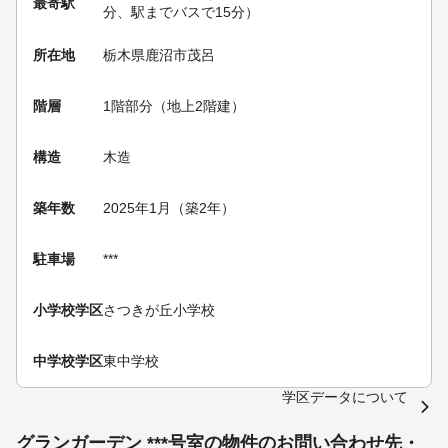
最寄駅
分、駅までバスで15分）
所在地
栃木県鹿沼市茂呂
階層
1階部分（地上2階建）
構造
木造
築年数
2025年1月（築2年）
駐車場
***
小学校学区
さつきが丘小学校
中学校学区
東中学校
学区データについて
グランガーデン ***号室の物件のお問い合わせ先・