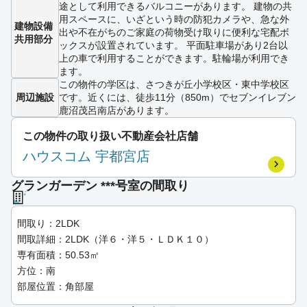
途として利用できるバルコニーがあります。 建物の共
用スペースに、いざという時の防犯カメラや、急な外
建物設備
出や不在がちのご家庭の荷物受け取りに便利な宅配ボ
共用部分
ックスが設置されています。 平面駐車場があり2台以
上の車で利用することができます。駐輪場が利用でき
ます。
この物件の学区は、さつきが丘小学校区・東中学校区
周辺施設
です。近くには、徒歩11分（850m）でセブンイレブン
鹿沼茂呂南店があります。
この物件の取り扱い不動産会社店舗
ハウスコム 宇都宮店
グランガーデン ***号室の間取り
間取り：2LDK
間取詳細：2LDK（洋６・洋５・ＬＤＫ１０）
専有面積：50.53㎡
方位：南
部屋位置：角部屋