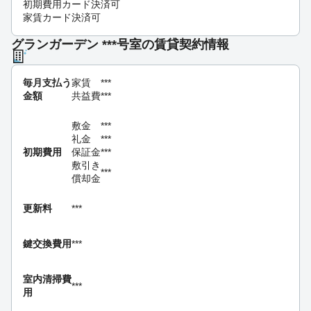
初期費用カード決済可
家賃カード決済可
グランガーデン ***号室の賃貸契約情報
毎月支払う
家賃
***
金額
共益費
***
敷金
***
礼金
***
初期費用
保証金
***
敷引き
***
償却金
更新料
***
鍵交換費用
***
室内清掃費
***
用