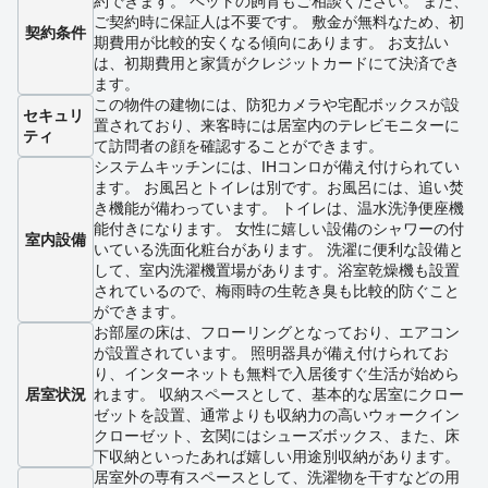
約できます。 ペットの飼育もご相談ください。 また、
ご契約時に保証人は不要です。 敷金が無料なため、初
契約条件
期費用が比較的安くなる傾向にあります。 お支払い
は、初期費用と家賃がクレジットカードにて決済でき
ます。
この物件の建物には、防犯カメラや宅配ボックスが設
セキュリ
置されており、来客時には居室内のテレビモニターに
ティ
て訪問者の顔を確認することができます。
システムキッチンには、IHコンロが備え付けられてい
ます。 お風呂とトイレは別です。お風呂には、追い焚
き機能が備わっています。 トイレは、温水洗浄便座機
能付きになります。 女性に嬉しい設備のシャワーの付
室内設備
いている洗面化粧台があります。 洗濯に便利な設備と
して、室内洗濯機置場があります。浴室乾燥機も設置
されているので、梅雨時の生乾き臭も比較的防ぐこと
ができます。
お部屋の床は、フローリングとなっており、エアコン
が設置されています。 照明器具が備え付けられてお
り、インターネットも無料で入居後すぐ生活が始めら
居室状況
れます。 収納スペースとして、基本的な居室にクロー
ゼットを設置、通常よりも収納力の高いウォークイン
クローゼット、玄関にはシューズボックス、また、床
下収納といったあれば嬉しい用途別収納があります。
居室外の専有スペースとして、洗濯物を干すなどの用