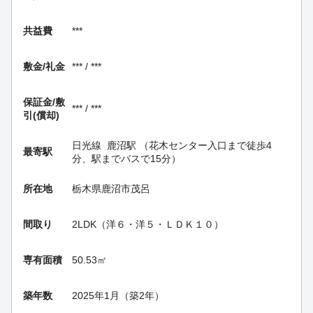
共益費
***
敷金/礼金
*** / ***
保証金/
敷
*** / ***
引(償却)
日光線
鹿沼駅
（花木センター入口まで徒歩4
最寄駅
分、駅までバスで15分）
所在地
栃木県鹿沼市茂呂
間取り
2LDK（洋６・洋５・ＬＤＫ１０）
専有面積
50.53㎡
築年数
2025年1月（築2年）