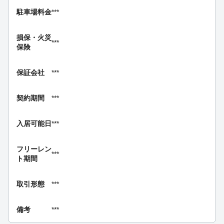
駐車場料金
***
損保・
火災
***
保険
保証会社
***
契約期間
***
入居可能日
***
フリーレン
***
ト期間
取引形態
***
備考
***