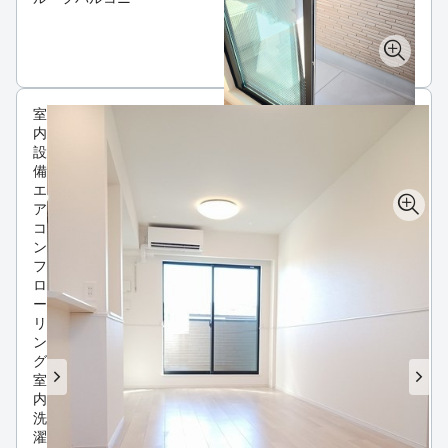
室
内
設
備
エ
ア
コ
ン
フ
ロ
ー
リ
ン
グ
室
内
洗
濯