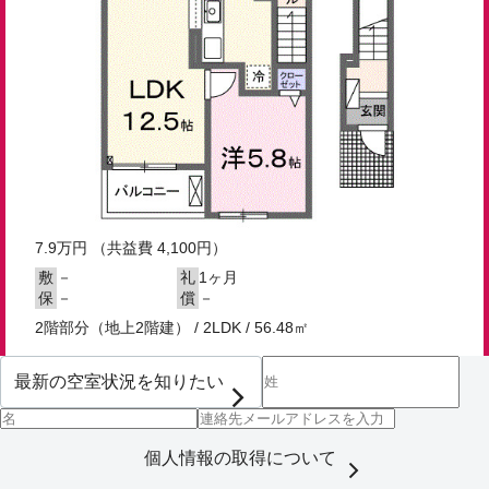
7.9
万円
（共益費 4,100円）
－
1ヶ月
敷
礼
－
－
保
償
2階部分（地上2階建） / 2LDK / 56.48㎡
個人情報の取得について