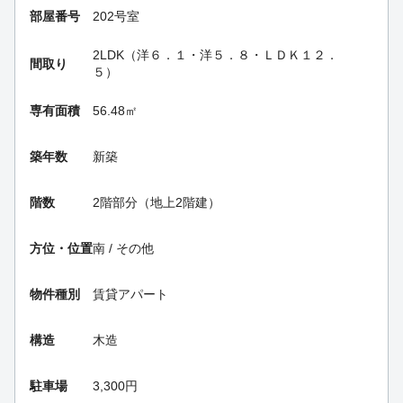
部屋番号
202号室
2LDK（洋６．１・洋５．８・ＬＤＫ１２．
間取り
５）
専有面積
56.48㎡
築年数
新築
階数
2階部分（地上2階建）
方位・位置
南 / その他
物件種別
賃貸アパート
構造
木造
駐車場
3,300円