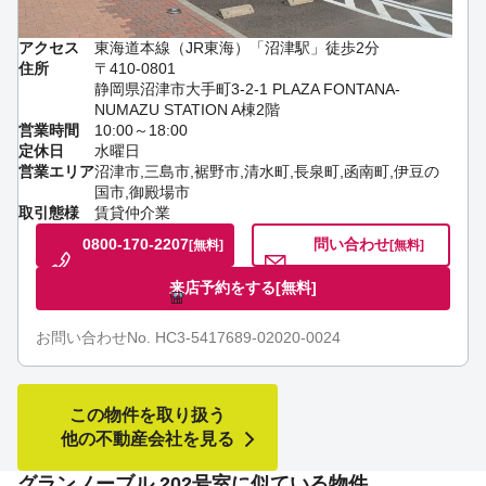
アクセス
東海道本線（JR東海）「沼津駅」徒歩2分
住所
〒410-0801
静岡県沼津市大手町3-2-1 PLAZA FONTANA-
NUMAZU STATION A棟2階
営業時間
10:00～18:00
定休日
水曜日
営業エリア
沼津市,三島市,裾野市,清水町,長泉町,函南町,伊豆の
国市,御殿場市
取引態様
賃貸仲介業
0800-170-2207
問い合わせ
[無料]
[無料]
来店予約をする
[無料]
お問い合わせNo. HC3-5417689-02020-0024
この物件を取り扱う
他の不動産会社を見る
グランノーブル 202号室に似ている物件