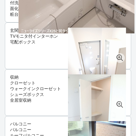
付洗
面化
粧台
玄関
TVモニタ付インターホン
宅配ボックス
収納
クローゼット
ウォークインクローゼット
シューズボックス
全居室収納
バルコニー
バルコニー
ルーフバルコニー