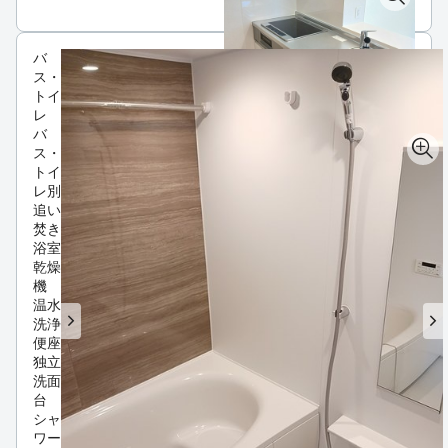
バ
ス・
トイ
レ
バ
ス・
トイ
レ別
追い
焚き
浴室
乾燥
機
温水
洗浄
便座
独立
洗面
台
シャ
ワー