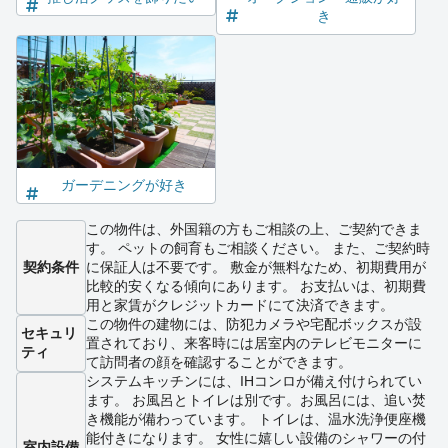
き
ガーデニングが好き
この物件は、外国籍の方もご相談の上、ご契約できま
す。 ペットの飼育もご相談ください。 また、ご契約時
契約条件
に保証人は不要です。 敷金が無料なため、初期費用が
比較的安くなる傾向にあります。 お支払いは、初期費
用と家賃がクレジットカードにて決済できます。
この物件の建物には、防犯カメラや宅配ボックスが設
セキュリ
置されており、来客時には居室内のテレビモニターに
ティ
て訪問者の顔を確認することができます。
システムキッチンには、IHコンロが備え付けられてい
ます。 お風呂とトイレは別です。お風呂には、追い焚
き機能が備わっています。 トイレは、温水洗浄便座機
能付きになります。 女性に嬉しい設備のシャワーの付
室内設備