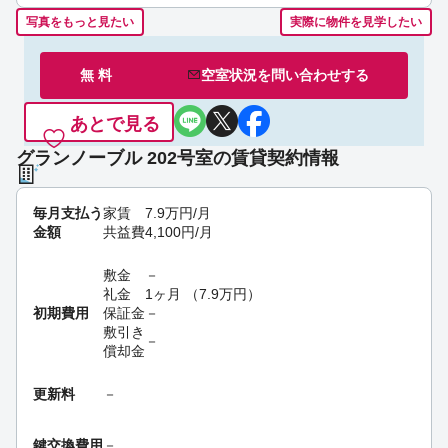
写真をもっと見たい
実際に物件を見学したい
無 料
空室状況を
問い合わせ
する
あとで見る
グランノーブル 202号室の賃貸契約情報
毎月支払う
家賃
7.9
万円
/月
金額
共益費
4,100
円
/月
敷金
－
礼金
1ヶ月
（
7.9
万円
）
初期費用
保証金
－
敷引き
－
償却金
更新料
－
鍵交換費用
－