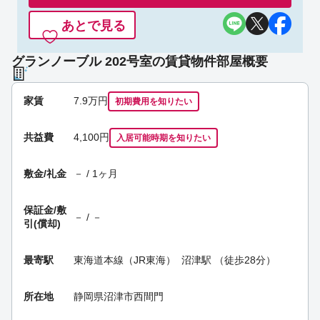
あとで見る
グランノーブル 202号室の賃貸物件部屋概要
家賃
7.9
万円
初期費用を
知りたい
共益費
4,100円
入居可能時期
を知りたい
敷金/礼金
－ / 1ヶ月
保証金/
敷
－ / －
引(償却)
最寄駅
東海道本線（JR東海）
沼津駅
（徒歩28分）
所在地
静岡県沼津市西間門