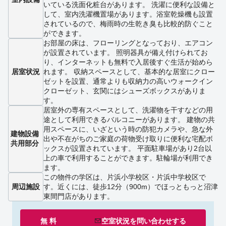
いている洗面化粧台があります。 洗濯に便利な設備と
して、室内洗濯機置場があります。浴室乾燥機も設置
されているので、梅雨時の生乾き臭も比較的防ぐこと
ができます。
お部屋の床は、フローリングとなっており、エアコン
が設置されています。 照明器具が備え付けられてお
り、インターネットも無料で入居後すぐ生活が始めら
居室状況
れます。 収納スペースとして、基本的な居室にクロー
ゼットを設置、通常よりも収納力の高いウォークイン
クローゼット、玄関にはシューズボックスがありま
す。
居室外の専有スペースとして、洗濯物を干すなどの用
途として利用できるバルコニーがあります。 建物の共
用スペースに、いざという時の防犯カメラや、急な外
建物設備
出や不在がちのご家庭の荷物受け取りに便利な宅配ボ
共用部分
ックスが設置されています。 平面駐車場があり2台以
上の車で利用することができます。駐輪場が利用でき
ます。
この物件の学区は、片浜小学校区・片浜中学校区で
周辺施設
す。近くには、徒歩12分（900m）でほっともっと沼津
東間門店があります。
無 料
空室状況を
問い合わせ
する