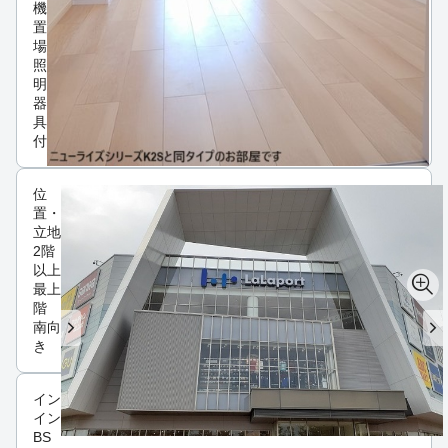
機
置
場
照
明
器
具
付
位
置・
立地
2階
以上
最上
階
南向
き
インフラ
インターネット可
BS