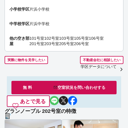
小学校学区
片浜小学校
中学校学区
片浜中学校
他の空き部
101号室
102号室
103号室
105号室
106号室
屋
201号室
203号室
205号室
206号室
実際に物件を見学したい
不動産会社に相談したい
学区データについて
無 料
空室状況を
問い合わせ
する
あとで見る
グランノーブル 202号室の特徴