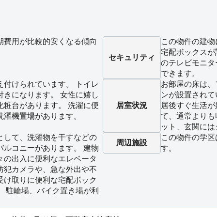
期費用が比較的安くなる傾向
この物件の建物
宅配ボックスが
セキュリティ
のテレビモニタ
できます。
え付けられています。 トイレ
お部屋の床は、
付きになります。 女性に嬉し
ンが設置されて
化粧台があります。 洗濯に便
居室状況
居後すぐ生活が
洗濯機置場があります。
て、通常よりも
ット、玄関には
として、洗濯物を干すなどの
この物件の学区
周辺施設
バルコニーがあります。 建物
す。
々の出入に便利なエレベータ
防犯カメラや、急な外出や不
受け取りに便利な宅配ボック
。 駐輪場、バイク置き場が利