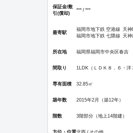
保証金/
敷
*** / ***
引(償却)
福岡市地下鉄 空港線
天神
最寄駅
福岡市地下鉄 七隈線
天神
所在地
福岡県福岡市中央区春吉
間取り
1LDK（ＬＤＫ８．６・洋
専有面積
32.85㎡
築年数
2015年2月（築12年）
階数
3階部分（地上14階建）
方位・位置
北西 / その他