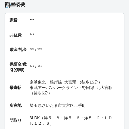
部屋概要
家賃
***
共益費
***
敷金/礼金
*** / ***
保証金/
敷
*** / ***
引(償却)
京浜東北・根岸線
大宮駅
（徒歩15分）
最寄駅
東武アーバンパークライン・野田線
北大宮駅
（徒歩6分）
所在地
埼玉県さいたま市大宮区土手町
3LDK（洋５．８・洋５．６・洋５．２・ＬＤ
間取り
Ｋ１２．６）