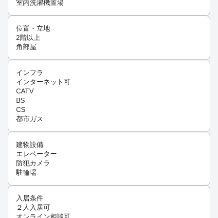
室内洗濯機置場
位置・立地
2階以上
角部屋
インフラ
インターネット可
CATV
BS
CS
都市ガス
建物設備
エレベーター
防犯カメラ
駐輪場
入居条件
２人入居可
オンライン相談可