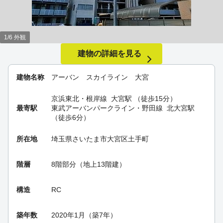
1/6 外観
建物の詳細を見る
建物名称
アーバン スカイライン 大宮
京浜東北・根岸線
大宮駅
（徒歩15分）
最寄駅
東武アーバンパークライン・野田線
北大宮駅
（徒歩6分）
所在地
埼玉県さいたま市大宮区土手町
階層
8階部分（地上13階建）
構造
RC
築年数
2020年1月（築7年）