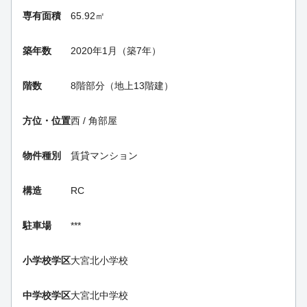
専有面積
65.92㎡
築年数
2020年1月（築7年）
階数
8階部分（地上13階建）
方位・位置
西 / 角部屋
物件種別
賃貸マンション
構造
RC
駐車場
***
小学校学区
大宮北小学校
中学校学区
大宮北中学校