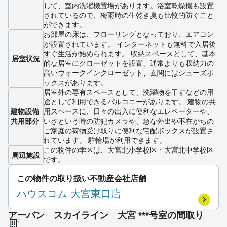
して、室内洗濯機置場があります。浴室乾燥機も設置
されているので、梅雨時の生乾き臭も比較的防ぐこと
ができます。
お部屋の床は、フローリングとなっており、エアコン
が設置されています。 インターネットも無料で入居後
すぐ生活が始められます。 収納スペースとして、基本
居室状況
的な居室にクローゼットを設置、通常よりも収納力の
高いウォークインクローゼット、玄関にはシューズボ
ックスがあります。
居室外の専有スペースとして、洗濯物を干すなどの用
途として利用できるバルコニーがあります。 建物の共
建物設備
用スペースに、日々の出入に便利なエレベーターや、
共用部分
いざという時の防犯カメラや、急な外出や不在がちの
ご家庭の荷物受け取りに便利な宅配ボックスが設置さ
れています。 駐輪場が利用できます。
この物件の学区は、大宮北小学校区・大宮北中学校区
周辺施設
です。
この物件の取り扱い不動産会社店舗
ハウスコム 大宮東口店
アーバン スカイライン 大宮 ***号室の間取り