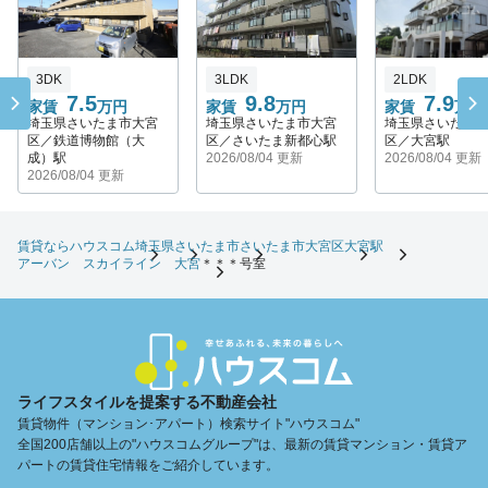
3DK
3LDK
2LDK
7.5
9.8
7.9
家賃
万円
家賃
万円
家賃
万円
埼玉県さいたま市大宮
埼玉県さいたま市大宮
埼玉県さいたま
区／鉄道博物館（大
区／さいたま新都心駅
区／大宮駅
成）駅
2026/08/04 更新
2026/08/04 更新
2026/08/04 更新
賃貸ならハウスコム
埼玉県
さいたま市
さいたま市大宮区
大宮駅
アーバン スカイライン 大宮
＊＊＊号室
ライフスタイルを提案する不動産会社
賃貸物件（マンション･アパート）検索サイト"ハウスコム"
全国200店舗以上の"ハウスコムグループ"は、最新の賃貸マンション・賃貸ア
パートの賃貸住宅情報をご紹介しています。