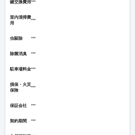
鍵交換費用
***
室内清掃費
***
用
虫駆除
***
除菌消臭
***
駐車場料金
***
損保・
火災
***
保険
保証会社
***
契約期間
***