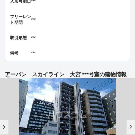
入居可能日
***
フリーレン
***
ト期間
取引形態
***
備考
***
アーバン スカイライン 大宮 ***号室の建物情報