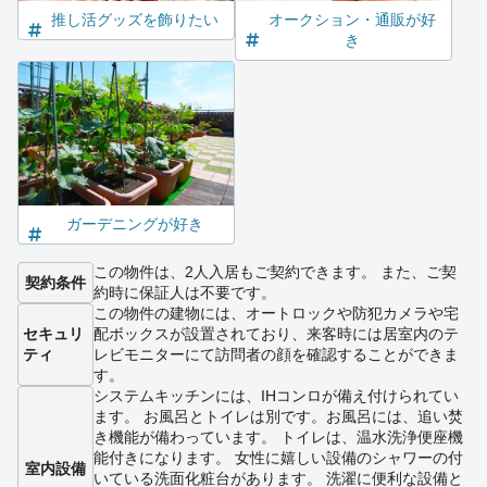
推し活グッズを飾りたい
オークション・通販が好
き
ガーデニングが好き
この物件は、2人入居もご契約できます。 また、ご契
契約条件
約時に保証人は不要です。
この物件の建物には、オートロックや防犯カメラや宅
セキュリ
配ボックスが設置されており、来客時には居室内のテ
ティ
レビモニターにて訪問者の顔を確認することができま
す。
システムキッチンには、IHコンロが備え付けられてい
ます。 お風呂とトイレは別です。お風呂には、追い焚
き機能が備わっています。 トイレは、温水洗浄便座機
能付きになります。 女性に嬉しい設備のシャワーの付
室内設備
いている洗面化粧台があります。 洗濯に便利な設備と