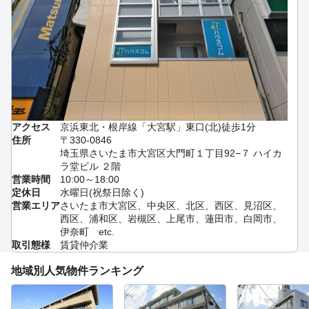
アクセス
京浜東北・根岸線「大宮駅」東口(北)徒歩1分
住所
〒330-0846
埼玉県さいたま市大宮区大門町１丁目92−７ ハイカ
ラ堂ビル ２階
営業時間
10:00～18:00
定休日
水曜日(祝祭日除く)
営業エリア
さいたま市大宮区、中央区、北区、西区、見沼区、
西区、浦和区、岩槻区、上尾市、蓮田市、白岡市、
伊奈町 etc.
取引態様
賃貸仲介業
地域別人気物件ランキング