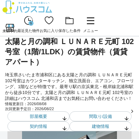
1
最近見た物件
お気に入り
保存した条件
メニュー
来店予約
太陽と月の調和 ＬＵＮＡＲＥ元町 102
号室（1階/1LDK）の賃貸物件（賃貸
アパート）
埼玉県さいたま市浦和区にある太陽と月の調和 ＬＵＮＡＲＥ元町
102号室はカウンターキッチン、独立洗面台、エアコン、フローリ
ング、1階などが特徴です。最寄り駅の京浜東北・根岸線北浦和駅
から徒歩10分です。太陽と月の調和 ＬＵＮＡＲＥ元町 102号室の
詳細はハウスコム 北浦和店までお気軽にお問い合わせください！
情報更新日：
2026/08/08
次回更新予定日：
2026/08/22
部屋概要
間取り/設備
契約情報
建物情報