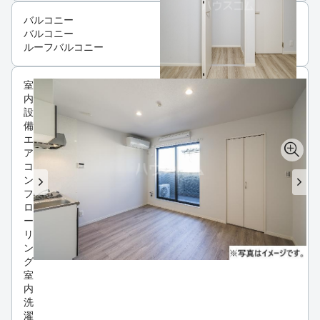
バルコニー
バルコニー
ルーフバルコニー
室
内
設
備
エ
ア
コ
ン
フ
ロ
ー
リ
ン
グ
室
内
洗
濯