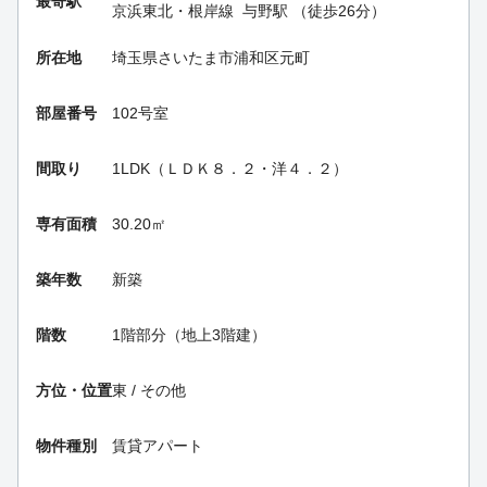
最寄駅
京浜東北・根岸線
与野駅
（徒歩26分）
所在地
埼玉県さいたま市浦和区元町
部屋番号
102号室
間取り
1LDK（ＬＤＫ８．２・洋４．２）
専有面積
30.20㎡
築年数
新築
階数
1階部分（地上3階建）
方位・位置
東 / その他
物件種別
賃貸アパート