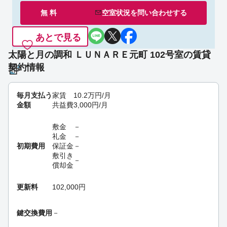
無 料
空室状況を
問い合わせ
する
あとで見る
太陽と月の調和 ＬＵＮＡＲＥ元町 102号室の賃貸
契約情報
毎月支払う
家賃
10.2
万円
/月
金額
共益費
3,000
円
/月
敷金
－
礼金
－
初期費用
保証金
－
敷引き
－
償却金
更新料
102,000円
鍵交換費用
－