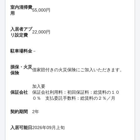
室内清掃費
55,000円
用
入居者アプ
22,000円
リ設定費
駐車場料金
－
損保・
火災
借家賠付きの火災保険にご加入いただきます。
保険
加入要
保証会社
保証会社利用料：初回保証料：総賃料の１０
０％ 支払委託手数料：総賃料の２％／月
契約期間
2年
入居可能日
2026年09月上旬