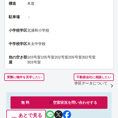
構造
木造
駐車場
－
小学校学区
北浦和小学校
中学校学区
本太中学校
他の空き部
103号室
105号室
202号室
205号室
302号室
屋
303号室
実際に物件を見学したい
不動産会社に相談したい
学区データについて
無 料
空室状況を
問い合わせ
する
あとで見る