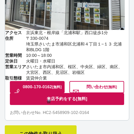
アクセス
京浜東北・根岸線「北浦和駅」西口徒歩1分
住所
〒330-0074
埼玉県さいたま市浦和区北浦和４丁目１−１３ 北浦
和BLDG 1階
営業時間
10:00～18:00
定休日
火曜日・水曜日
営業エリア
さいたま市内浦和区、桜区、中央区、緑区、南区、
大宮区、西区、見沼区、岩槻区
取引態様
賃貸仲介業
0800-170-0162
問い合わせ
[無料]
[無料]
来店予約をする
[無料]
お問い合わせNo. HC2-5458909-102-0164
この物件を取り扱う