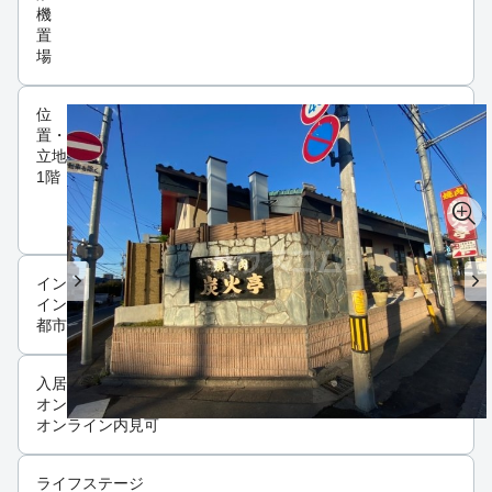
機
置
場
位
置・
立地
1階
インフラ
インターネット可
都市ガス
入居条件
オンライン相談可
オンライン内見可
ライフステージ