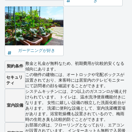
き
ガーデニングが好き
敷金と礼金が無料なため、初期費用が比較的安くなる
契約条件
傾向にあります。
この物件の建物には、オートロックや宅配ボックスが
セキュリ
設置されており、来客時には居室内のテレビモニター
ティ
にて訪問者の顔を確認することができます。
システムキッチンには、2つ以上のガスコンロが備え付
けられています。 トイレは、温水洗浄便座機能付きに
なります。 女性に嬉しい設備の独立した洗面化粧台が
室内設備
あります。 洗濯に便利な設備として、室内洗濯機置場
があります。浴室乾燥機も設置されているので、梅雨
時の生乾き臭も比較的防ぐことができます。
お部屋の床は、フローリングとなっており、エアコン
が設置されています。 インターネットも無料で入居後