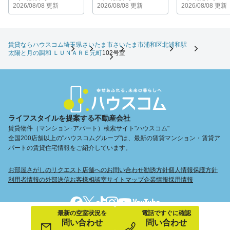
2026/08/08 更新
2026/08/08 更新
2026/08/08 更新
賃貸ならハウスコム
埼玉県
さいたま市
さいたま市浦和区
北浦和駅
太陽と月の調和 ＬＵＮＡＲＥ元町
102号室
ライフスタイルを提案する不動産会社
賃貸物件（マンション･アパート）検索サイト"ハウスコム"
全国200店舗以上の"ハウスコムグループ"は、最新の賃貸マンション・賃貸ア
パートの賃貸住宅情報をご紹介しています。
お部屋さがしのリクエスト
店舗へのお問い合わせ
勧誘方針
個人情報保護方針
利用者情報の外部送信
お客様相談室
サイトマップ
企業情報
採用情報
最新の空室状況を
電話ですぐに確認
Copyright © Housecom. All Rights Reserved.
問い合わせ
問い合わせ