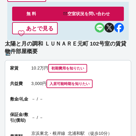
無 料
空室状況を
問い合わせ
あとで見る
太陽と月の調和 ＬＵＮＡＲＥ元町 102号室の賃貸
物件部屋概要
家賃
10.2
万円
初期費用を
知りたい
共益費
3,000円
入居可能時期
を知りたい
敷金/礼金
－ / －
保証金/
敷
－ / －
引(償却)
京浜東北・根岸線
北浦和駅
（徒歩10分）