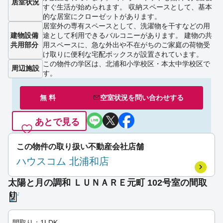
居室状況
すぐ生活が始められます。 収納スペースとして、基本
的な居室にクローゼットがあります。
居室外の専有スペースとして、洗濯物を干すなどの用
建物設備
途として利用できるバルコニーがあります。 建物の共
共用部分
用スペースに、急な外出や不在がちのご家庭の荷物受
け取りに便利な宅配ボックスが設置されています。
この物件の学区は、北浦和小学校区・本太中学校区で
周辺施設
す。
無 料
空室状況を
問い合わせ
する
あとで見る
この物件の取り扱い不動産会社店舗
ハウスコム 北浦和店
太陽と月の調和 ＬＵＮＡＲＥ元町 102号室の間取
り
間取り：1LDK