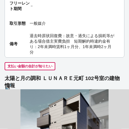
フリーレン
－
ト期間
取引形態
一般媒介
退去時原状回復費：故意・過失による損耗等が
ある場合借主実費負担 短期解約時違約金有
備考
り：2年未満時賃料1ヶ月分、1年未満時2ヶ月
分
支払い金額の合計が知りたい
太陽と月の調和 ＬＵＮＡＲＥ元町 102号室の建物
情報