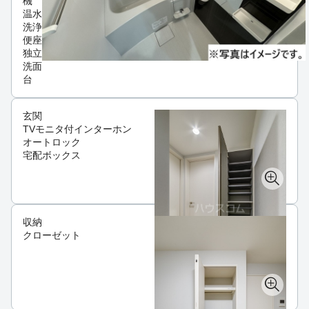
機
温水
洗浄
便座
独立
洗面
台
玄関
TVモニタ付インターホン
オートロック
宅配ボックス
収納
クローゼット