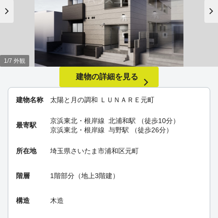
1/7 外観
建物の詳細を見る
建物名称
太陽と月の調和 ＬＵＮＡＲＥ元町
京浜東北・根岸線
北浦和駅
（徒歩10分）
最寄駅
京浜東北・根岸線
与野駅
（徒歩26分）
所在地
埼玉県さいたま市浦和区元町
階層
1階部分（地上3階建）
構造
木造