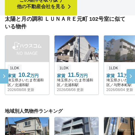
他の不動産会社を見る
太陽と月の調和 ＬＵＮＡＲＥ元町 102号室に似て
いる物件
1LDK
1LDK
1LDK
10.2
11.5
11
家賃
万円
家賃
万円
家賃
万円
埼玉県さいたま市浦和
埼玉県さいたま市浦和
埼玉県さいたま
区／北浦和駅
区／北浦和駅
区／与野本町駅
2026/08/08 更新
2026/08/08 更新
2026/08/04 更新
地域別人気物件ランキング