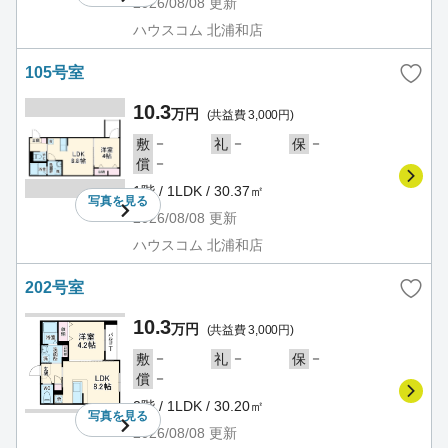
2026/08/08
更新
ハウスコム 北浦和店
105号室
10.3
万円
(共益費 3,000円)
－
－
－
敷
礼
保
－
償
1階 / 1LDK / 30.37㎡
写真を
見る
2026/08/08
更新
ハウスコム 北浦和店
202号室
10.3
万円
(共益費 3,000円)
－
－
－
敷
礼
保
－
償
2階 / 1LDK / 30.20㎡
写真を
見る
2026/08/08
更新