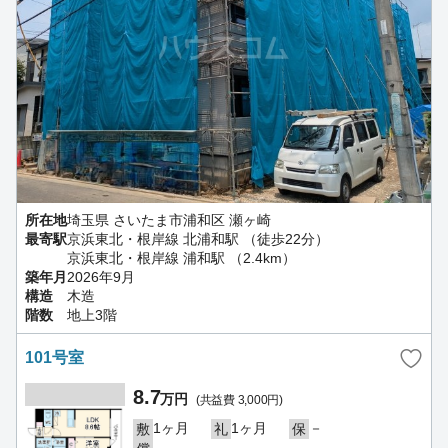
所在地
埼玉県 さいたま市浦和区 瀬ヶ崎
最寄駅
京浜東北・根岸線 北浦和駅 （徒歩22分）
京浜東北・根岸線 浦和駅 （2.4km）
築年月
2026年9月
構造
木造
階数
地上3階
101号室
8.7
万円
(共益費 3,000円)
1ヶ月
1ヶ月
－
敷
礼
保
－