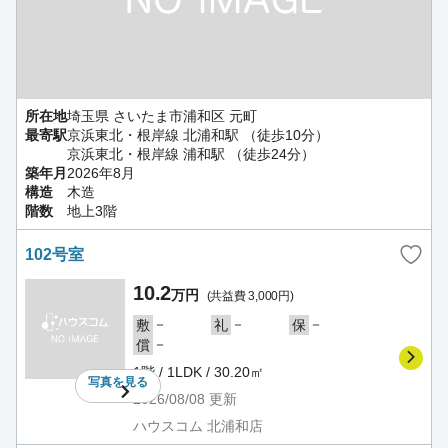
所在地
埼玉県 さいたま市浦和区 元町
最寄駅
京浜東北・根岸線 北浦和駅 （徒歩10分）
京浜東北・根岸線 浦和駅 （徒歩24分）
築年月
2026年8月
構造
木造
階数
地上3階
102号室
10.2
万円
(共益費 3,000円)
－
－
－
敷
礼
保
－
償
1階 / 1LDK / 30.20㎡
写真を
見る
2026/08/08
更新
ハウスコム 北浦和店