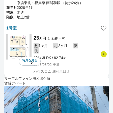
京浜東北・根岸線 南浦和駅 （徒歩24分）
築年月
2026年9月
構造
木造
階数
地上2階
1号室
25
万円
(共益費 －円)
1ヶ月
2ヶ月
－
敷
礼
保
－
償
1階 / 3LDK / 82.74㎡
写真を
見る
2026/08/02
更新
ハウスコム 浦和東口店
リーブルファイン浦和瀬ケ崎
賃貸アパート