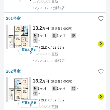
2026/08/03
更新
ハウスコム 北浦和店
201号室
13.2
万円
(共益費 3,000円)
1ヶ月
1ヶ月
－
敷
礼
保
－
償
2階 / 2LDK / 52.53㎡
写真を
見る
2026/08/03
更新
ハウスコム 北浦和店
202号室
13.2
万円
(共益費 3,000円)
1ヶ月
1ヶ月
－
敷
礼
保
－
償
2階 / 2LDK / 52.53㎡
写真を
見る
2026/08/03
更新