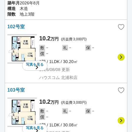
築年月
2026年8月
構造
木造
階数
地上3階
102号室
10.2
万円
(共益費 3,000円)
－
－
－
敷
礼
保
－
償
1階 / 1LDK / 30.20㎡
写真を
見る
2026/08/08
更新
ハウスコム 北浦和店
103号室
10.2
万円
(共益費 3,000円)
－
－
－
敷
礼
保
－
償
1階 / 1LDK / 30.08㎡
写真を
見る