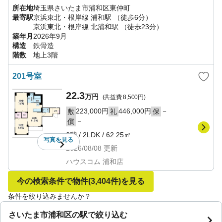
所在地
埼玉県
さいたま市浦和区
東仲町
最寄駅
京浜東北・根岸線
浦和駅
（徒歩6分）
京浜東北・根岸線
北浦和駅
（徒歩23分）
築年月
2026年9月
構造
鉄骨造
階数
地上3階
201号室
22.3
万円
(共益費
8,500円
)
223,000円
446,000円
－
敷
礼
保
－
償
2階
/
2LDK
/
62.25㎡
写真を
見る
2026/08/08
更新
ハウスコム 浦和店
今の検索条件で物件
(3,404件)
を見る
条件を絞り込みませんか？
さいたま市浦和区の駅で絞り込む