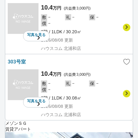
10.4
万円
(共益費 3,000円)
－
－
－
敷
礼
保
－
償
3階 / 1LDK / 30.20㎡
写真を
見る
2026/08/08
更新
ハウスコム 北浦和店
303号室
10.4
万円
(共益費 3,000円)
－
－
－
敷
礼
保
－
償
3階 / 1LDK / 30.08㎡
写真を
見る
2026/08/08
更新
ハウスコム 北浦和店
メゾンＳＧ
賃貸アパート