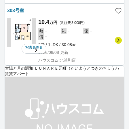
303号室
10.4
万円
(共益費 3,000円)
－
－
－
敷
礼
保
－
償
3階 / 1LDK / 30.08㎡
写真を
見る
2026/08/08
更新
ハウスコム 北浦和店
太陽と月の調和 ＬＵＮＡＲＥ元町（たいようとつきのちょうわ
賃貸アパート