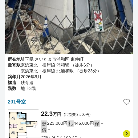
所在地
埼玉県 さいたま市浦和区 東仲町
最寄駅
京浜東北・根岸線 浦和駅 （徒歩6分）
京浜東北・根岸線 北浦和駅 （徒歩23分）
築年月
2026年9月
構造
鉄骨造
階数
地上3階
201号室
22.3
万円
(共益費 8,500円)
223,000円
446,000円
－
敷
礼
保
－
償