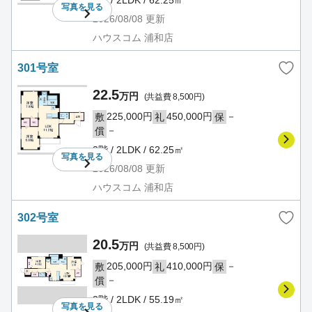
2階 / 2LDK / 62.25㎡
写真を
見る
2026/08/08
更新
ハウスコム 浦和店
301号室
22.5
万円
(共益費 8,500円)
225,000円
450,000円
－
敷
礼
保
－
償
3階 / 2LDK / 62.25㎡
写真を
見る
2026/08/08
更新
ハウスコム 浦和店
302号室
20.5
万円
(共益費 8,500円)
205,000円
410,000円
－
敷
礼
保
－
償
3階 / 2LDK / 55.19㎡
写真を
見る