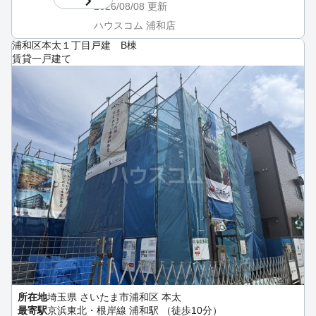
2026/08/08
更新
ハウスコム 浦和店
浦和区本太１丁目戸建 B棟
賃貸一戸建て
所在地
埼玉県 さいたま市浦和区 本太
最寄駅
京浜東北・根岸線 浦和駅 （徒歩10分）