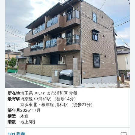
所在地
埼玉県 さいたま市浦和区 常盤
最寄駅
埼京線 中浦和駅 （徒歩14分）
京浜東北・根岸線 浦和駅 （徒歩21分）
築年月
2026年7月
構造
木造
階数
地上3階
101号室