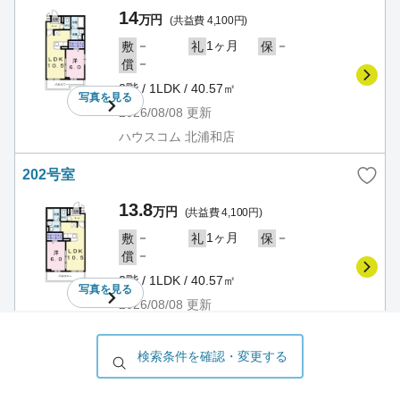
14
万円
(共益費 4,100円)
－
1ヶ月
－
敷
礼
保
－
償
2階 / 1LDK / 40.57㎡
写真を
見る
2026/08/08
更新
ハウスコム 北浦和店
202号室
13.8
万円
(共益費 4,100円)
－
1ヶ月
－
敷
礼
保
－
償
2階 / 1LDK / 40.57㎡
写真を
見る
2026/08/08
更新
ハウスコム 北浦和店
検索条件を確認・変更する
301号室