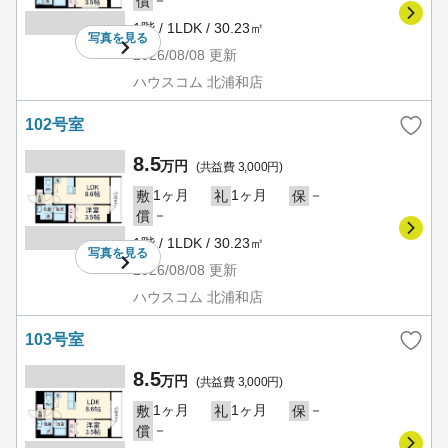
償
1階 / 1LDK / 30.23㎡
写真を
見る
2026/08/08
更新
ハウスコム 北浦和店
102号室
8.5
万円
(共益費 3,000円)
1ヶ月
1ヶ月
－
敷
礼
保
－
償
1階 / 1LDK / 30.23㎡
写真を
見る
2026/08/08
更新
ハウスコム 北浦和店
103号室
8.5
万円
(共益費 3,000円)
1ヶ月
1ヶ月
－
敷
礼
保
－
償