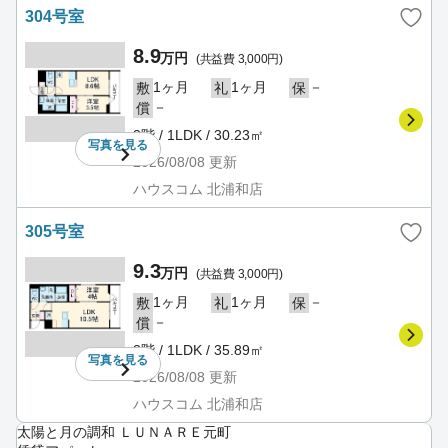
304号室
8.9
万円
(共益費 3,000円)
1ヶ月
1ヶ月
－
敷
礼
保
－
償
3階 / 1LDK / 30.23㎡
写真を
見る
2026/08/08
更新
ハウスコム 北浦和店
305号室
9.3
万円
(共益費 3,000円)
1ヶ月
1ヶ月
－
敷
礼
保
－
償
3階 / 1LDK / 35.89㎡
写真を
見る
2026/08/08
更新
ハウスコム 北浦和店
太陽と月の調和 ＬＵＮＡＲＥ元町