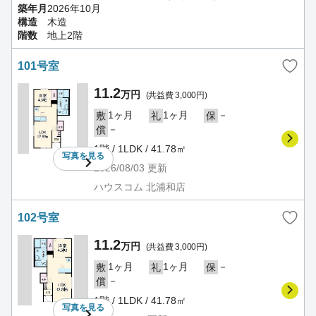
築年月
2026年10月
構造
木造
階数
地上2階
101号室
11.2
万円
(共益費 3,000円)
1ヶ月
1ヶ月
－
敷
礼
保
－
償
1階 / 1LDK / 41.78㎡
写真を
見る
2026/08/03
更新
ハウスコム 北浦和店
102号室
11.2
万円
(共益費 3,000円)
1ヶ月
1ヶ月
－
敷
礼
保
－
償
1階 / 1LDK / 41.78㎡
写真を
見る