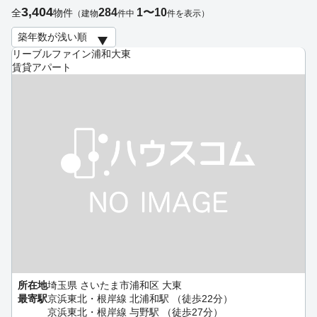
3,404
284
1〜10
全
物件
（建物
件中
件を表示）
リーブルファイン浦和大東
賃貸アパート
所在地
埼玉県 さいたま市浦和区 大東
最寄駅
京浜東北・根岸線 北浦和駅 （徒歩22分）
京浜東北・根岸線 与野駅 （徒歩27分）