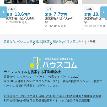
1LDK
1R
1DK
13.6
7.7
10.2
家賃
万円
家賃
万円
家賃
万
東京都品川区／大森駅
東京都品川区／大井町
東京都品川区／
2026/08/06 更新
駅
駅
2026/08/06 更新
2026/08/06 更新
賃貸ならハウスコム
東京都
品川区
西大井駅
ラシクラス西大井
＊＊＊号室
ライフスタイルを提案する不動産会社
賃貸物件（マンション･アパート）検索サイト"ハウスコム"
全国200店舗以上の"ハウスコムグループ"は、最新の賃貸マンション・賃貸ア
パートの賃貸住宅情報をご紹介しています。
お部屋さがしのリクエスト
店舗へのお問い合わせ
勧誘方針
個人情報保護方針
利用者情報の外部送信
お客様相談室
サイトマップ
企業情報
採用情報