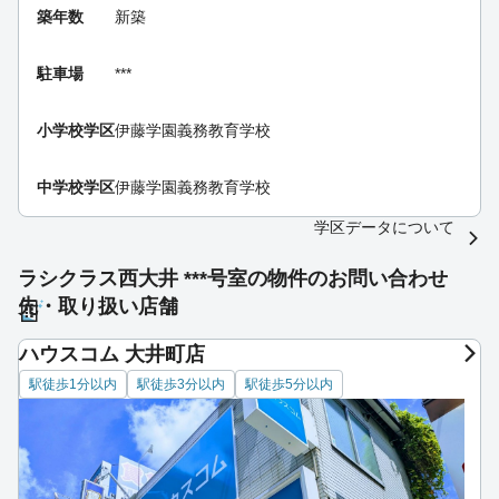
築年数
新築
駐車場
***
小学校学区
伊藤学園義務教育学校
中学校学区
伊藤学園義務教育学校
学区データについて
ラシクラス西大井 ***号室の物件のお問い合わせ
先・取り扱い店舗
ハウスコム 大井町店
駅徒歩1分以内
駅徒歩3分以内
駅徒歩5分以内