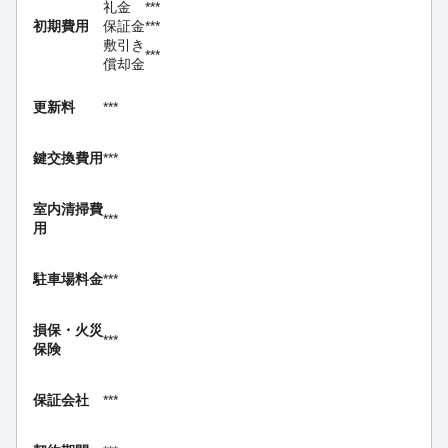
礼金
***
初期費用
保証金
***
敷引き
***
償却金
更新料
***
鍵交換費用
***
室内清掃費
***
用
駐車場料金
***
損保・
火災
***
保険
保証会社
***