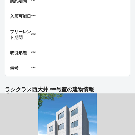
契約期間
***
入居可能日
***
フリーレン
***
ト期間
取引形態
***
備考
***
ラシクラス西大井 ***号室の建物情報