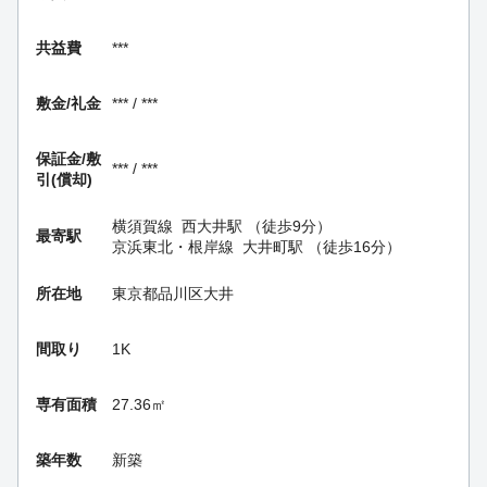
共益費
***
敷金/礼金
*** / ***
保証金/
敷
*** / ***
引(償却)
横須賀線
西大井駅
（徒歩9分）
最寄駅
京浜東北・根岸線
大井町駅
（徒歩16分）
所在地
東京都品川区大井
間取り
1K
専有面積
27.36㎡
築年数
新築