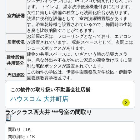
システムキッチンには、IHコンロが備え付けられてい
ます。 トイレは、温水洗浄便座機能付きになります。
女性に嬉しい設備の独立した洗面化粧台があります。
室内設備
洗濯に便利な設備として、室内洗濯機置場がありま
す。浴室乾燥機も設置されているので、梅雨時の生乾
き臭も比較的防ぐことができます。
お部屋の床は、フローリングとなっており、エアコン
居室状況
が設置されています。 収納スペースとして、玄関には
シューズボックスがあります。
建物の共用スペースに、いざという時の防犯カメラ
建物設備
や、急な外出や不在がちのご家庭の荷物受け取りに便
共用部分
利な宅配ボックスが設置されています。
この物件の学区は、伊藤学園義務教育学校区・伊藤学
周辺施設
園義務教育学校区です。
この物件の取り扱い不動産会社店舗
ハウスコム 大井町店
ラシクラス西大井 ***号室の間取り
間取り：1K
間取詳細：1K