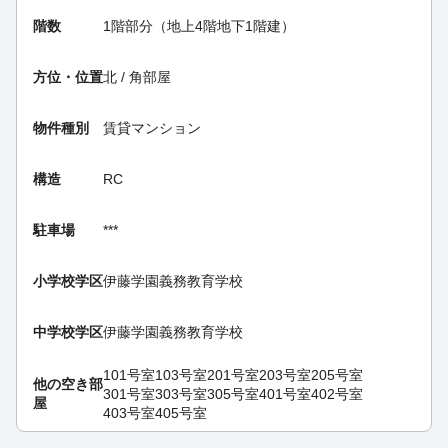
階数
1階部分（地上4階地下1階建）
方位・位置
北 / 角部屋
物件種別
賃貸マンション
構造
RC
駐車場
***
小学校学区
伊藤学園義務教育学校
中学校学区
伊藤学園義務教育学校
101号室
103号室
201号室
203号室
205号室
他の空き部
301号室
303号室
305号室
401号室
402号室
屋
403号室
405号室