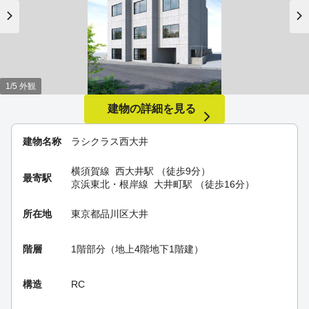
1/5 外観
建物の詳細を見る
建物名称
ラシクラス西大井
横須賀線
西大井駅
（徒歩9分）
最寄駅
京浜東北・根岸線
大井町駅
（徒歩16分）
所在地
東京都品川区大井
階層
1階部分（地上4階地下1階建）
構造
RC