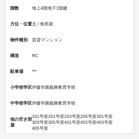
階数
地上4階地下1階建
方位・位置
北 / 角部屋
物件種別
賃貸マンション
構造
RC
駐車場
***
小学校学区
伊藤学園義務教育学校
中学校学区
伊藤学園義務教育学校
101号室
201号室
203号室
205号室
301号室
他の空き部
303号室
305号室
401号室
402号室
403号室
屋
405号室