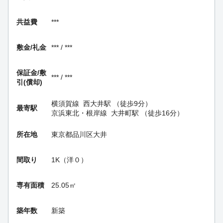
共益費
***
敷金/礼金
*** / ***
保証金/
敷
*** / ***
引(償却)
横須賀線
西大井駅
（徒歩9分）
最寄駅
京浜東北・根岸線
大井町駅
（徒歩16分）
所在地
東京都品川区大井
間取り
1K（洋０）
専有面積
25.05㎡
築年数
新築