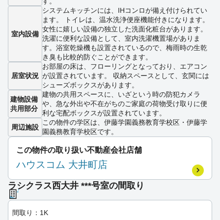
す。
システムキッチンには、IHコンロが備え付けられてい
ます。 トイレは、温水洗浄便座機能付きになります。
女性に嬉しい設備の独立した洗面化粧台があります。
室内設備
洗濯に便利な設備として、室内洗濯機置場がありま
す。浴室乾燥機も設置されているので、梅雨時の生乾
き臭も比較的防ぐことができます。
お部屋の床は、フローリングとなっており、エアコン
居室状況
が設置されています。 収納スペースとして、玄関には
シューズボックスがあります。
建物の共用スペースに、いざという時の防犯カメラ
建物設備
や、急な外出や不在がちのご家庭の荷物受け取りに便
共用部分
利な宅配ボックスが設置されています。
この物件の学区は、伊藤学園義務教育学校区・伊藤学
周辺施設
園義務教育学校区です。
この物件の取り扱い不動産会社店舗
ハウスコム 大井町店
ラシクラス西大井 ***号室の間取り
間取り：1K