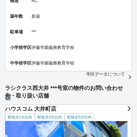
構造
RC
築年数
新築
駐車場
***
小学校学区
伊藤学園義務教育学校
中学校学区
伊藤学園義務教育学校
学区データについて
ラシクラス西大井 ***号室の物件のお問い合わせ
先・取り扱い店舗
ハウスコム 大井町店
駅徒歩1分以内
駅徒歩3分以内
駅徒歩5分以内