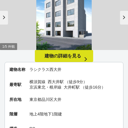
1/5 外観
建物の詳細を見る
建物名称
ラシクラス西大井
横須賀線
西大井駅
（徒歩9分）
最寄駅
京浜東北・根岸線
大井町駅
（徒歩16分）
所在地
東京都品川区大井
階層
地上4階地下1階建