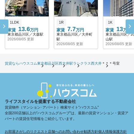
1LDK
1R
1K
13.6
7.7
13
家賃
万円
家賃
万円
家賃
万円
東京都品川区／大森駅
東京都品川区／大井町
東京都品川区／
2026/08/05 更新
駅
山駅
2026/08/05 更新
2026/08/05 更新
賃貸ならハウスコム
東京都
品川区
西大井駅
ラシクラス西大井
＊＊＊号室
ライフスタイルを提案する不動産会社
賃貸物件（マンション･アパート）検索サイト"ハウスコム"
全国200店舗以上の"ハウスコムグループ"は、最新の賃貸マンション・賃貸ア
パートの賃貸住宅情報をご紹介しています。
お部屋さがしのリクエスト
店舗へのお問い合わせ
勧誘方針
個人情報保護方針