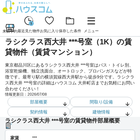
1
最近見た物件
お気に入り
保存した条件
メニュー
来店予約
ラシクラス西大井 ***号室（1K）の賃
貸物件（賃貸マンション）
東京都品川区にあるラシクラス西大井 ***号室はバス・トイレ別、
浴室乾燥機、独立洗面台、オートロック、プロパンガスなどが特
徴です。最寄り駅の横須賀線西大井駅から徒歩9分です。ラシクラ
ス西大井 ***号室の詳細はハウスコム 大井町店までお気軽にお問い
合わせください！
情報更新日：
2026/07/08
部屋概要
間取り/設備
契約情報
建物情報
ラシクラス西大井 ***号室の賃貸物件部屋概要
家賃
***