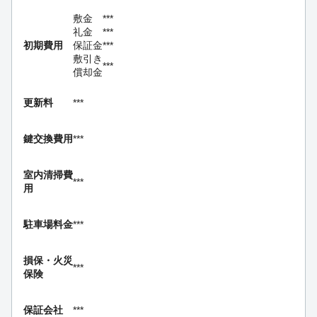
敷金
***
礼金
***
初期費用
保証金
***
敷引き
***
償却金
更新料
***
鍵交換費用
***
室内清掃費
***
用
駐車場料金
***
損保・
火災
***
保険
保証会社
***