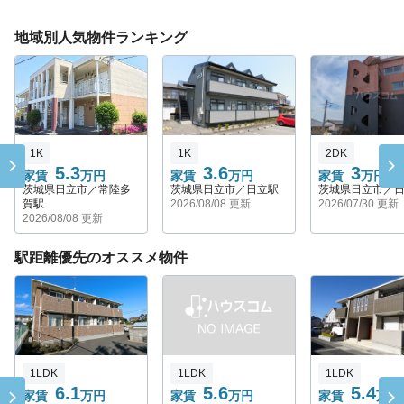
地域別人気物件ランキング
1K
1K
2DK
5.3
3.6
3
家賃
万円
家賃
万円
家賃
万円
茨城県日立市／常陸多
茨城県日立市／日立駅
茨城県日立市／
賀駅
2026/08/08 更新
2026/07/30 更新
2026/08/08 更新
駅距離優先のオススメ物件
1LDK
1LDK
1LDK
6.1
5.6
5.4
家賃
万円
家賃
万円
家賃
万円