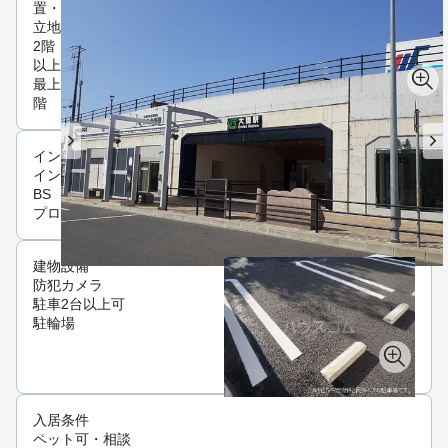
置・
立地
2階
以上
最上
階
インフラ
インターネット可
BS
プロパンガス
建物設備
防犯カメラ
駐車2台以上可
駐輪場
入居条件
ペット可・相談