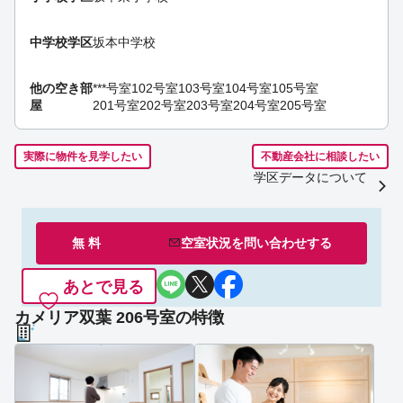
中学校学区
坂本中学校
他の空き部
***号室
102号室
103号室
104号室
105号室
屋
201号室
202号室
203号室
204号室
205号室
実際に物件を見学したい
不動産会社に相談したい
学区データについて
無 料
空室状況を
問い合わせ
する
あとで見る
カメリア双葉 206号室の特徴