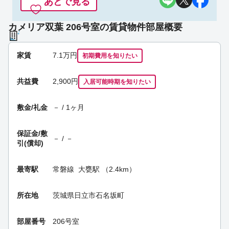
あとで見る
カメリア双葉 206号室の賃貸物件部屋概要
家賃
7.1
万円
初期費用を
知りたい
共益費
2,900円
入居可能時期
を知りたい
敷金/礼金
－ / 1ヶ月
保証金/
敷
－ / －
引(償却)
最寄駅
常磐線
大甕駅
（2.4km）
所在地
茨城県日立市石名坂町
部屋番号
206号室