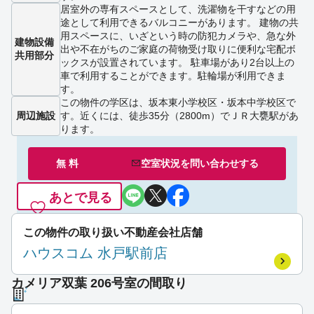
居室外の専有スペースとして、洗濯物を干すなどの用
途として利用できるバルコニーがあります。 建物の共
用スペースに、いざという時の防犯カメラや、急な外
建物設備
出や不在がちのご家庭の荷物受け取りに便利な宅配ボ
共用部分
ックスが設置されています。 駐車場があり2台以上の
車で利用することができます。駐輪場が利用できま
す。
この物件の学区は、坂本東小学校区・坂本中学校区で
周辺施設
す。近くには、徒歩35分（2800m）でＪＲ大甕駅があ
ります。
無 料
空室状況を
問い合わせ
する
あとで見る
この物件の取り扱い不動産会社店舗
ハウスコム 水戸駅前店
カメリア双葉 206号室の間取り