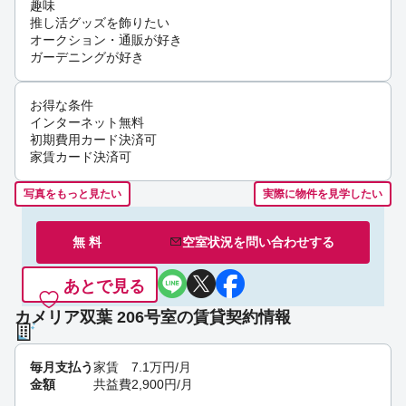
趣味
推し活グッズを飾りたい
オークション・通販が好き
ガーデニングが好き
お得な条件
インターネット無料
初期費用カード決済可
家賃カード決済可
写真をもっと見たい
実際に物件を見学したい
無 料
空室状況を
問い合わせ
する
あとで見る
カメリア双葉 206号室の賃貸契約情報
毎月支払う
家賃
7.1
万円
/月
金額
共益費
2,900
円
/月