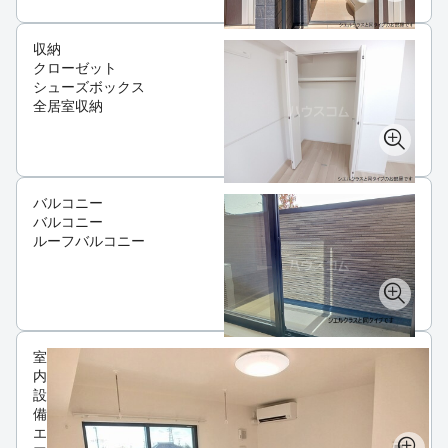
収納
クローゼット
シューズボックス
全居室収納
バルコニー
バルコニー
ルーフバルコニー
室
内
設
備
エ