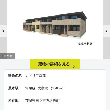
1/8 外観
建物の詳細を見る
建物名称
カメリア双葉
最寄駅
常磐線
大甕駅
（2.4km）
所在地
茨城県日立市石名坂町