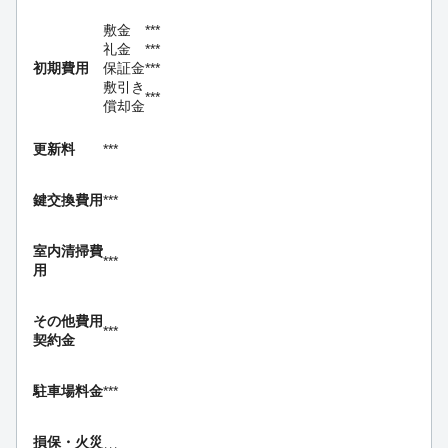
敷金
***
礼金
***
初期費用
保証金
***
敷引き
***
償却金
更新料
***
鍵交換費用
***
室内清掃費
***
用
その他費用
***
契約金
駐車場料金
***
損保・
火災