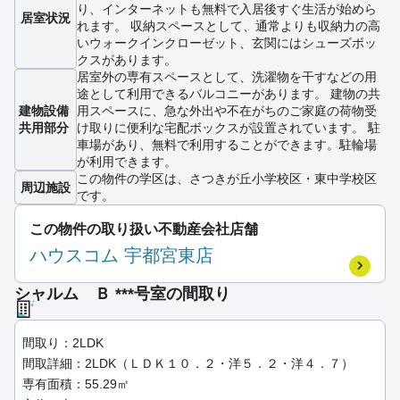
り、インターネットも無料で入居後すぐ生活が始めら
居室状況
れます。 収納スペースとして、通常よりも収納力の高
いウォークインクローゼット、玄関にはシューズボッ
クスがあります。
居室外の専有スペースとして、洗濯物を干すなどの用
途として利用できるバルコニーがあります。 建物の共
建物設備
用スペースに、急な外出や不在がちのご家庭の荷物受
共用部分
け取りに便利な宅配ボックスが設置されています。 駐
車場があり、無料で利用することができます。駐輪場
が利用できます。
この物件の学区は、さつきが丘小学校区・東中学校区
周辺施設
です。
この物件の取り扱い不動産会社店舗
ハウスコム 宇都宮東店
シャルム Ｂ ***号室の間取り
間取り：2LDK
間取詳細：2LDK（ＬＤＫ１０．２・洋５．２・洋４．７）
専有面積：55.29㎡