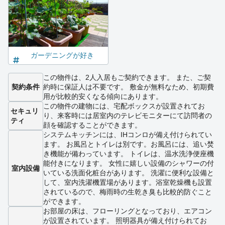
ガーデニングが好き
この物件は、2人入居もご契約できます。 また、ご契
契約条件
約時に保証人は不要です。 敷金が無料なため、初期費
用が比較的安くなる傾向にあります。
この物件の建物には、宅配ボックスが設置されてお
セキュリ
り、来客時には居室内のテレビモニターにて訪問者の
ティ
顔を確認することができます。
システムキッチンには、IHコンロが備え付けられてい
ます。 お風呂とトイレは別です。お風呂には、追い焚
き機能が備わっています。 トイレは、温水洗浄便座機
能付きになります。 女性に嬉しい設備のシャワーの付
室内設備
いている洗面化粧台があります。 洗濯に便利な設備と
して、室内洗濯機置場があります。浴室乾燥機も設置
されているので、梅雨時の生乾き臭も比較的防ぐこと
ができます。
お部屋の床は、フローリングとなっており、エアコン
が設置されています。 照明器具が備え付けられてお