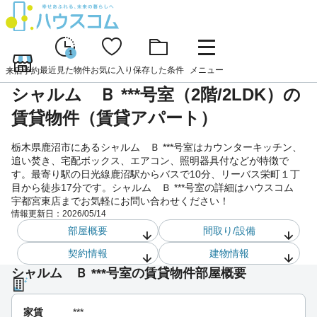
1
最近見た物件
お気に入り
保存した条件
メニュー
来店予約
シャルム Ｂ ***号室（2階/2LDK）の
賃貸物件（賃貸アパート）
栃木県鹿沼市にあるシャルム Ｂ ***号室はカウンターキッチン、
追い焚き、宅配ボックス、エアコン、照明器具付などが特徴で
す。最寄り駅の日光線鹿沼駅からバスで10分、リーバス栄町１丁
目から徒歩17分です。シャルム Ｂ ***号室の詳細はハウスコム
宇都宮東店までお気軽にお問い合わせください！
情報更新日：
2026/05/14
部屋概要
間取り/設備
契約情報
建物情報
シャルム Ｂ ***号室の賃貸物件部屋概要
家賃
***