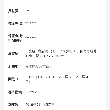
共益費
***
敷金/礼金
*** / ***
保証金/
敷
*** / ***
引(償却)
日光線
鹿沼駅
（リーバス栄町１丁目まで徒歩
最寄駅
17分、駅までバスで10分）
所在地
栃木県鹿沼市茂呂
2LDK（ＬＤＫ１０．２・洋５．２・洋４．
間取り
７）
専有面積
55.29㎡
築年数
2019年7月（築7年）