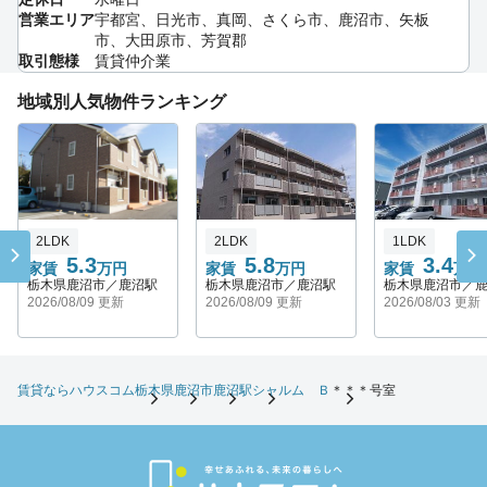
営業エリア
宇都宮、日光市、真岡、さくら市、鹿沼市、矢板
市、大田原市、芳賀郡
取引態様
賃貸仲介業
地域別人気物件ランキング
2LDK
2LDK
1LDK
5.3
5.8
3.4
家賃
万円
家賃
万円
家賃
万円
栃木県鹿沼市／鹿沼駅
栃木県鹿沼市／鹿沼駅
栃木県鹿沼市／
2026/08/09 更新
2026/08/09 更新
2026/08/03 更新
賃貸ならハウスコム
栃木県
鹿沼市
鹿沼駅
シャルム Ｂ
＊＊＊号室