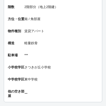
階数
2階部分（地上2階建）
方位・位置
南 / 角部屋
物件種別
賃貸アパート
構造
軽量鉄骨
駐車場
***
小学校学区
さつきが丘小学校
中学校学区
東中学校
他の空き部
ー
屋