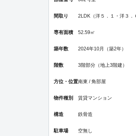
間取り
2LDK（洋５．１・洋３
専有面積
52.59㎡
築年数
2024年10月（築2年）
階数
3階部分（地上3階建）
方位・位置
南東 / 角部屋
物件種別
賃貸マンション
構造
鉄骨造
駐車場
空無し