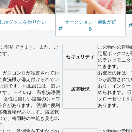
し活グッズを飾りたい
オークション・通販が好
き
ご契約できます。 また、ご
この物件の建物
です。
宅配ボックスが
セキュリティ
のテレビモニタ
できます。
、ガスコンロが設置されてお
お部屋の床は、
て食洗機が備え付けられてい
ンが設置されて
レは別です。お風呂には、追い
おり、インター
居室状況
ます。 トイレは、温水洗浄便
められます。 
。 女性に嬉しい設備のシャワ
クローゼットを
粧台があります。 洗濯に便利
あります。
濯機置場があります。浴室乾
ので、梅雨時の生乾き臭も比
す。
として、洗濯物を干すなどの
この物件の学区