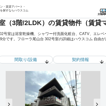
ン・賃貸アパート・
を
探すならハウスコム
来店予
号室（3階/2LDK）の賃貸物件（賃
302号室は浴室乾燥機、シャワー付洗面化粧台、CATV、エレ
9分です。フローラ尾山台 302号室の詳細はハウスコム 自由
間取り/設備
契約情報