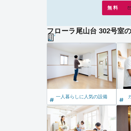
無 料
フローラ尾山台 302号室
一人暮らしに人気の設備