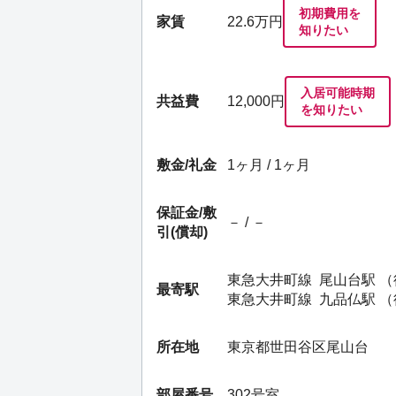
初期費用を
家賃
22.6
万円
知りたい
入居可能時期
共益費
12,000円
を知りたい
敷金/礼金
1ヶ月 / 1ヶ月
保証金/
敷
－ / －
引(償却)
東急大井町線
尾山台駅
（
最寄駅
東急大井町線
九品仏駅
（
所在地
東京都世田谷区尾山台
部屋番号
302号室