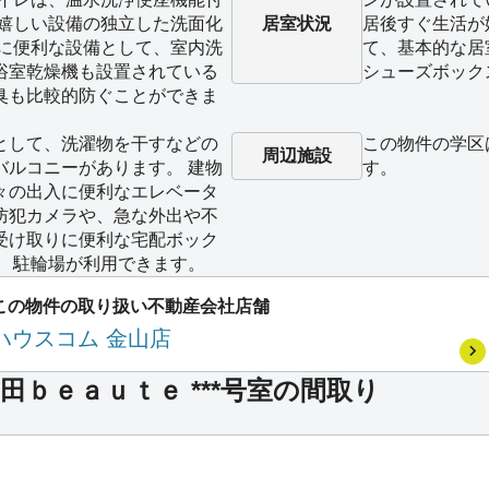
に嬉しい設備の独立した洗面化
居室状況
居後すぐ生活が
濯に便利な設備として、室内洗
て、基本的な居
浴室乾燥機も設置されている
シューズボック
臭も比較的防ぐことができま
として、洗濯物を干すなどの
この物件の学区
周辺施設
バルコニーがあります。 建物
す。
々の出入に便利なエレベータ
防犯カメラや、急な外出や不
受け取りに便利な宅配ボック
。 駐輪場が利用できます。
この物件の取り扱い不動産会社店舗
ハウスコム 金山店
ｂｅａｕｔｅ ***号室の間取り