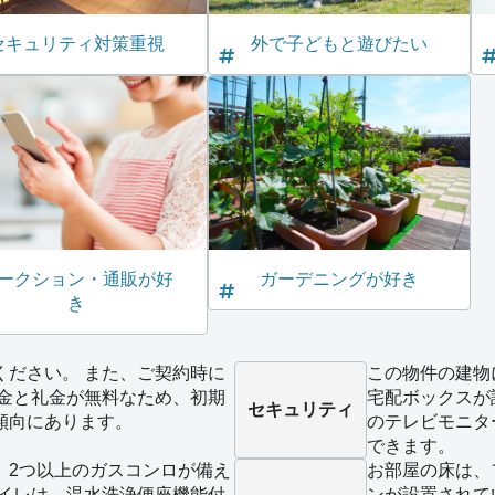
セキュリティ対策重視
外で子どもと遊びたい
ークション・通販が好
ガーデニングが好き
き
ください。 また、ご契約時に
この物件の建物
敷金と礼金が無料なため、初期
宅配ボックスが
セキュリティ
傾向にあります。
のテレビモニタ
できます。
、2つ以上のガスコンロが備え
お部屋の床は、
トイレは、温水洗浄便座機能付
ンが設置されて