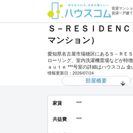
賃貸マンショ
賃貸一戸建て
Ｓ－ＲＥＳＩＤＥＮＣＥ
マンション）
愛知県名古屋市瑞穂区にあるＳ－ＲＥＳ
ローリング、室内洗濯機置場などが特徴
ａｕｔｅ ***号室の詳細はハウスコム
情報更新日：
2026/07/24
部屋概要
家賃
***
共益費
***