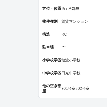
方位・位置
西 / 角部屋
物件種別
賃貸マンション
構造
RC
駐車場
***
小学校学区
穂波小学校
中学校学区
田光中学校
他の空き部
701号室
802号室
屋