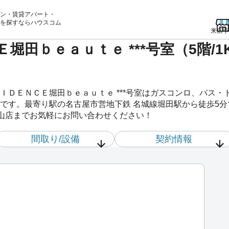
ン・賃貸アパート・
を
探すならハウスコム
来店予
堀田ｂｅａｕｔｅ ***号室（5階/
ＩＤＥＮＣＥ堀田ｂｅａｕｔｅ ***号室はガスコンロ、バス・
です。最寄り駅の名古屋市営地下鉄 名城線堀田駅から徒歩5
 金山店までお気軽にお問い合わせください！
間取り/設備
契約情報