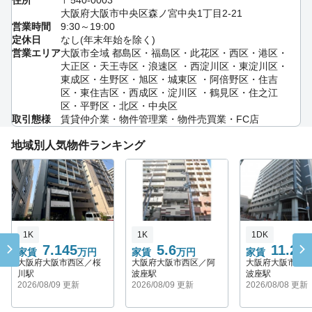
大阪府大阪市中央区森ノ宮中央1丁目2‐21
営業時間
9:30～19:00
定休日
なし(年末年始を除く)
営業エリア
大阪市全域 都島区・福島区・此花区・西区・港区・
大正区・天王寺区・浪速区 ・西淀川区・東淀川区・
東成区・生野区・旭区・城東区 ・阿倍野区・住吉
区・東住吉区・西成区・淀川区 ・鶴見区・住之江
区・平野区・北区・中央区
取引態様
賃貸仲介業・物件管理業・物件売買業・FC店
地域別人気物件ランキング
1K
1K
1DK
7.145
5.6
11.2
家賃
万円
家賃
万円
家賃
万
大阪府大阪市西区／桜
大阪府大阪市西区／阿
大阪府大阪市西
川駅
波座駅
波座駅
2026/08/09 更新
2026/08/09 更新
2026/08/08 更新