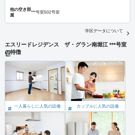
他の空き部
***号室
502号室
屋
学区データについて
エスリードレジデンス ザ・グラン南堀江 ***号室
の特徴
一人暮らしに人気の設備
カップルに人気の設備