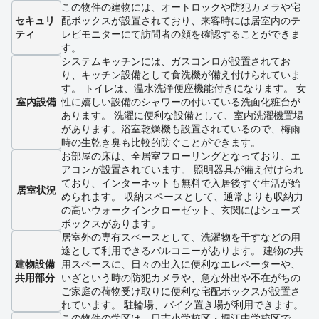
この物件の建物には、オートロックや防犯カメラや宅
セキュリ
配ボックスが設置されており、来客時には居室内のテ
ティ
レビモニターにて訪問者の顔を確認することができま
す。
システムキッチンには、ガスコンロが設置されてお
り、キッチン設備として食洗機が備え付けられていま
す。 トイレは、温水洗浄便座機能付きになります。 女
室内設備
性に嬉しい設備のシャワーの付いている洗面化粧台が
あります。 洗濯に便利な設備として、室内洗濯機置場
があります。浴室乾燥機も設置されているので、梅雨
時の生乾き臭も比較的防ぐことができます。
お部屋の床は、全居室フローリングとなっており、エ
アコンが設置されています。 照明器具が備え付けられ
ており、インターネットも無料で入居後すぐ生活が始
居室状況
められます。 収納スペースとして、通常よりも収納力
の高いウォークインクローゼット、玄関にはシューズ
ボックスがあります。
居室外の専有スペースとして、洗濯物を干すなどの用
途として利用できるバルコニーがあります。 建物の共
建物設備
用スペースに、日々の出入に便利なエレベーターや、
共用部分
いざという時の防犯カメラや、急な外出や不在がちの
ご家庭の荷物受け取りに便利な宅配ボックスが設置さ
れています。 駐輪場、バイク置き場が利用できます。
この物件の学区は、日吉小学校区・堀江中学校区で