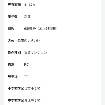
専有面積
41.67㎡
築年数
新築
階数
6階部分（地上15階建）
方位・位置
西 / その他
物件種別
賃貸マンション
構造
RC
駐車場
***
小学校学区
日吉小学校
中学校学区
堀江中学校