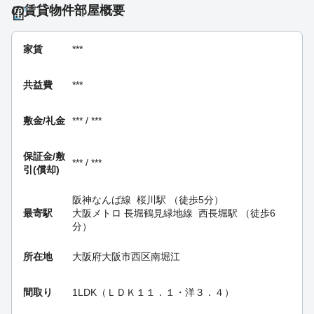
の賃貸物件部屋概要
家賃
***
共益費
***
敷金/礼金
*** / ***
保証金/
敷
*** / ***
引(償却)
阪神なんば線
桜川駅
（徒歩5分）
最寄駅
大阪メトロ 長堀鶴見緑地線
西長堀駅
（徒歩6
分）
所在地
大阪府大阪市西区南堀江
間取り
1LDK（ＬＤＫ１１．１・洋３．４）