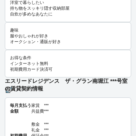
洋室で暮らしたい
持ち物をスッキリ隠す収納部屋
自炊が多めなあなたに
趣味
服やおしゃれが好き
オークション・通販が好き
お得な条件
インターネット無料
初期費用カード決済可
エスリードレジデンス ザ・グラン南堀江 ***号室
の賃貸契約情報
毎月支払う
家賃
***
金額
共益費
***
敷金
***
礼金
***
初期費用
保証金
***