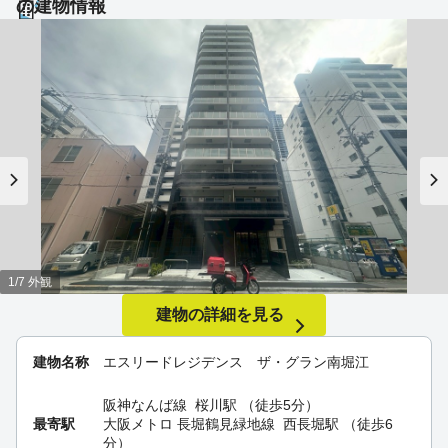
の建物情報
1/7 外観
建物の詳細を見る
建物名称
エスリードレジデンス ザ・グラン南堀江
阪神なんば線
桜川駅
（徒歩5分）
最寄駅
大阪メトロ 長堀鶴見緑地線
西長堀駅
（徒歩6
分）