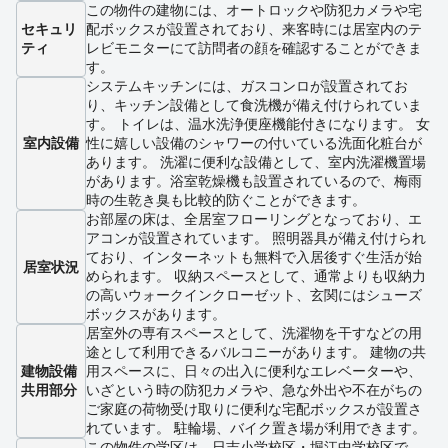
この物件の建物には、オートロックや防犯カメラや宅
セキュリ
配ボックスが設置されており、来客時には居室内のテ
ティ
レビモニターにて訪問者の顔を確認することができま
す。
システムキッチンには、ガスコンロが設置されてお
り、キッチン設備として食洗機が備え付けられていま
す。 トイレは、温水洗浄便座機能付きになります。 女
室内設備
性に嬉しい設備のシャワーの付いている洗面化粧台が
あります。 洗濯に便利な設備として、室内洗濯機置場
があります。浴室乾燥機も設置されているので、梅雨
時の生乾き臭も比較的防ぐことができます。
お部屋の床は、全居室フローリングとなっており、エ
アコンが設置されています。 照明器具が備え付けられ
ており、インターネットも無料で入居後すぐ生活が始
居室状況
められます。 収納スペースとして、通常よりも収納力
の高いウォークインクローゼット、玄関にはシューズ
ボックスがあります。
居室外の専有スペースとして、洗濯物を干すなどの用
途として利用できるバルコニーがあります。 建物の共
建物設備
用スペースに、日々の出入に便利なエレベーターや、
共用部分
いざという時の防犯カメラや、急な外出や不在がちの
ご家庭の荷物受け取りに便利な宅配ボックスが設置さ
れています。 駐輪場、バイク置き場が利用できます。
この物件の学区は、日吉小学校区・堀江中学校区で