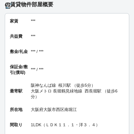
の賃貸物件部屋概要
家賃
***
共益費
***
敷金/礼金
*** / ***
保証金/
敷
*** / ***
引(償却)
阪神なんば線
桜川駅
（徒歩5分）
最寄駅
大阪メトロ 長堀鶴見緑地線
西長堀駅
（徒歩6
分）
所在地
大阪府大阪市西区南堀江
間取り
1LDK（ＬＤＫ１１．１・洋３．４）