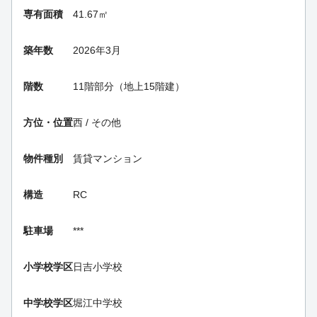
専有面積
41.67㎡
築年数
2026年3月
階数
11階部分（地上15階建）
方位・位置
西 / その他
物件種別
賃貸マンション
構造
RC
駐車場
***
小学校学区
日吉小学校
中学校学区
堀江中学校