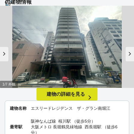
の建物情報
1/7 外観
建物の詳細を見る
建物名称
エスリードレジデンス ザ・グラン南堀江
阪神なんば線
桜川駅
（徒歩5分）
最寄駅
大阪メトロ 長堀鶴見緑地線
西長堀駅
（徒歩6
分）