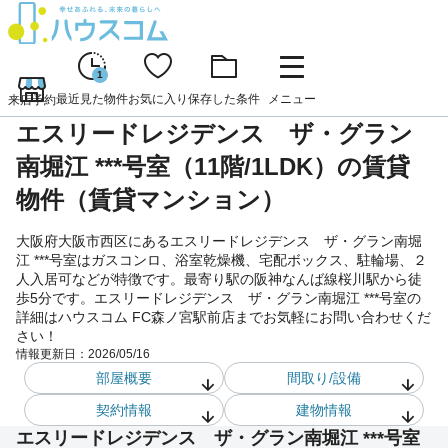
1
最近見た物件
お気に入り
保存した条件
メニュー
来店予約
エスリードレジデンス ザ・グラン
南堀江 ***号室（11階/1LDK）の賃貸
物件（賃貸マンション）
大阪府大阪市西区にあるエスリードレジデンス ザ・グラン南堀
江 ***号室はガスコンロ、浴室乾燥機、宅配ボックス、駐輪場、２
人入居可などが特徴です。最寄り駅の阪神なんば線桜川駅から徒
歩5分です。エスリードレジデンス ザ・グラン南堀江 ***号室の
詳細はハウスコム FC森ノ宮駅前店までお気軽にお問い合わせくだ
さい！
情報更新日：
2026/05/16
部屋概要
間取り/設備
契約情報
建物情報
エスリードレジデンス ザ・グラン南堀江 ***号室