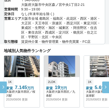
大阪府大阪市中央区森ノ宮中央1丁目2‐21
営業時間
9:30～19:00
定休日
なし(年末年始を除く)
営業エリア
大阪市全域 都島区・福島区・此花区・西区・港区・
大正区・天王寺区・浪速区 ・西淀川区・東淀川区・
東成区・生野区・旭区・城東区 ・阿倍野区・住吉
区・東住吉区・西成区・淀川区 ・鶴見区・住之江
区・平野区・北区・中央区
取引態様
賃貸仲介業・物件管理業・物件売買業・FC店
地域別人気物件ランキング
1K
2LDK
1K
7.145
19
5.6
家賃
万円
家賃
万円
家賃
万円
大阪府大阪市西区／桜
大阪府大阪市西区／九
大阪府大阪市西
川駅
条駅
波座駅
2026/08/06 更新
2026/08/04 更新
2026/08/03 更新