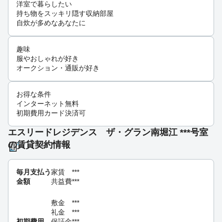
洋室で暮らしたい
持ち物をスッキリ隠す収納部屋
自炊が多めなあなたに
趣味
服やおしゃれが好き
オークション・通販が好き
お得な条件
インターネット無料
初期費用カード決済可
エスリードレジデンス ザ・グラン南堀江 ***号室
の賃貸契約情報
毎月支払う
家賃
***
金額
共益費
***
敷金
***
礼金
***
初期費用
保証金
***