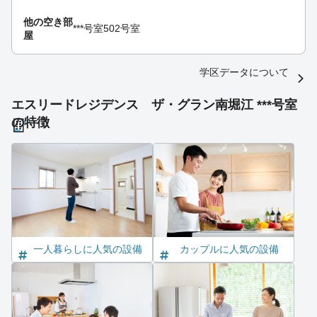
他の空き部
***号室
502号室
屋
学区データについて
エスリードレジデンス ザ・グラン南堀江 ***号室
の特徴
一人暮らしに人気の設備
カップルに人気の設備