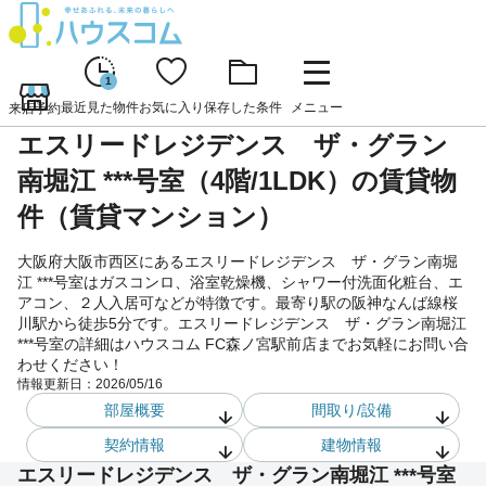
1
最近見た物件
お気に入り
保存した条件
メニュー
来店予約
エスリードレジデンス ザ・グラン
南堀江 ***号室（4階/1LDK）の賃貸物
件（賃貸マンション）
大阪府大阪市西区にあるエスリードレジデンス ザ・グラン南堀
江 ***号室はガスコンロ、浴室乾燥機、シャワー付洗面化粧台、エ
アコン、２人入居可などが特徴です。最寄り駅の阪神なんば線桜
川駅から徒歩5分です。エスリードレジデンス ザ・グラン南堀江
***号室の詳細はハウスコム FC森ノ宮駅前店までお気軽にお問い合
わせください！
情報更新日：
2026/05/16
部屋概要
間取り/設備
契約情報
建物情報
エスリードレジデンス ザ・グラン南堀江 ***号室