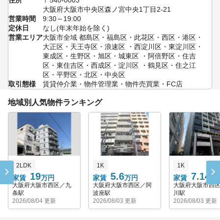
大阪府大阪市中央区森ノ宮中央1丁目2‐21
営業時間
9:30～19:00
定休日
なし(年末年始を除く)
営業エリア
大阪市全域 都島区・福島区・此花区・西区・港区・
大正区・天王寺区・浪速区 ・西淀川区・東淀川区・
東成区・生野区・旭区・城東区 ・阿倍野区・住吉
区・東住吉区・西成区・淀川区 ・鶴見区・住之江
区・平野区・北区・中央区
取引態様
賃貸仲介業・物件管理業・物件売買業・FC店
地域別人気物件ランキング
2LDK
1K
1K
19
5.6
7.145
家賃
万円
家賃
万円
家賃
大阪府大阪市西区／九
大阪府大阪市西区／阿
大阪府大阪市西
条駅
波座駅
川駅
2026/08/04 更新
2026/08/03 更新
2026/08/03 更新