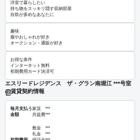
洋室で暮らしたい
持ち物をスッキリ隠す収納部屋
自炊が多めなあなたに
趣味
服やおしゃれが好き
オークション・通販が好き
お得な条件
インターネット無料
初期費用カード決済可
エスリードレジデンス ザ・グラン南堀江 ***号室
の賃貸契約情報
毎月支払う
家賃
***
金額
共益費
***
敷金
***
礼金
***
初期費用
保証金
***