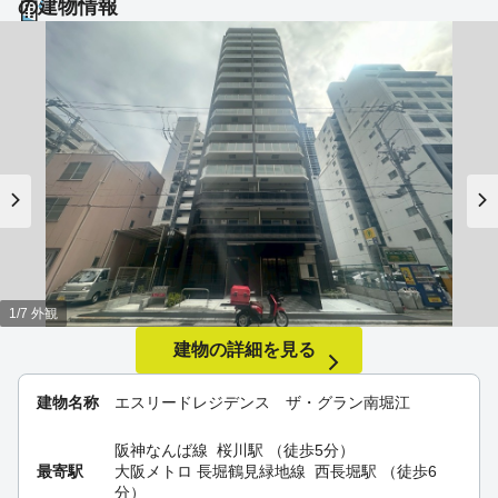
の建物情報
1/7 外観
建物の詳細を見る
建物名称
エスリードレジデンス ザ・グラン南堀江
阪神なんば線
桜川駅
（徒歩5分）
最寄駅
大阪メトロ 長堀鶴見緑地線
西長堀駅
（徒歩6
分）