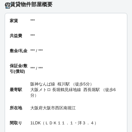
の賃貸物件部屋概要
家賃
***
共益費
***
敷金/礼金
*** / ***
保証金/
敷
*** / ***
引(償却)
阪神なんば線
桜川駅
（徒歩5分）
最寄駅
大阪メトロ 長堀鶴見緑地線
西長堀駅
（徒歩6
分）
所在地
大阪府大阪市西区南堀江
間取り
1LDK（ＬＤＫ１１．１・洋３．４）