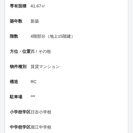
専有面積
41.67㎡
築年数
新築
階数
4階部分（地上15階建）
方位・位置
西 / その他
物件種別
賃貸マンション
構造
RC
駐車場
***
小学校学区
日吉小学校
中学校学区
堀江中学校