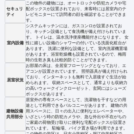
この物件の建物には、オートロックや防犯カメラや宅
セキュリ
配ボックスが設置されており、来客時には居室内のテ
ティ
レビモニターにて訪問者の顔を確認することができま
す。
システムキッチンには、ガスコンロが設置されてお
り、キッチン設備として食洗機が備え付けられていま
す。 トイレは、温水洗浄便座機能付きになります。 女
室内設備
性に嬉しい設備のシャワーの付いている洗面化粧台が
あります。 洗濯に便利な設備として、室内洗濯機置場
があります。浴室乾燥機も設置されているので、梅雨
時の生乾き臭も比較的防ぐことができます。
お部屋の床は、全居室フローリングとなっており、エ
アコンが設置されています。 照明器具が備え付けられ
ており、インターネットも無料で入居後すぐ生活が始
居室状況
められます。 収納スペースとして、通常よりも収納力
の高いウォークインクローゼット、玄関にはシューズ
ボックスがあります。
居室外の専有スペースとして、洗濯物を干すなどの用
途として利用できるバルコニーがあります。 建物の共
建物設備
用スペースに、日々の出入に便利なエレベーターや、
共用部分
いざという時の防犯カメラや、急な外出や不在がちの
ご家庭の荷物受け取りに便利な宅配ボックスが設置さ
れています。 駐輪場、バイク置き場が利用できます。
この物件の学区は、日吉小学校区・堀江中学校区で