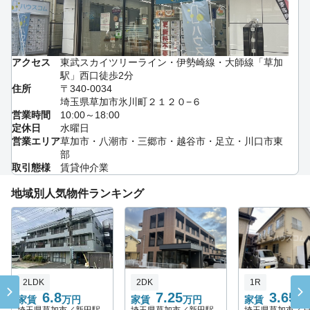
アクセス
東武スカイツリーライン・伊勢崎線・大師線「草加
駅」西口徒歩2分
住所
〒340-0034
埼玉県草加市氷川町２１２０−６
営業時間
10:00～18:00
定休日
水曜日
営業エリア
草加市・八潮市・三郷市・越谷市・足立・川口市東
部
取引態様
賃貸仲介業
地域別人気物件ランキング
2LDK
2DK
1R
6.8
7.25
3.65
家賃
万円
家賃
万円
家賃
万