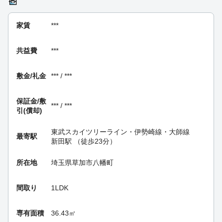
家賃
***
共益費
***
敷金/礼金
*** / ***
保証金/
敷
*** / ***
引(償却)
東武スカイツリーライン・伊勢崎線・大師線
最寄駅
新田駅
（徒歩23分）
所在地
埼玉県草加市八幡町
間取り
1LDK
専有面積
36.43㎡