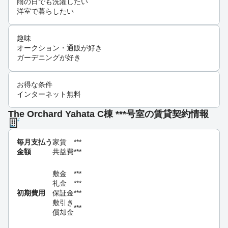
雨の日でも洗濯したい
洋室で暮らしたい
趣味
オークション・通販が好き
ガーデニングが好き
お得な条件
インターネット無料
The Orchard Yahata C棟 ***号室の賃貸契約情報
毎月支払う
家賃
***
金額
共益費
***
敷金
***
礼金
***
初期費用
保証金
***
敷引き
***
償却金