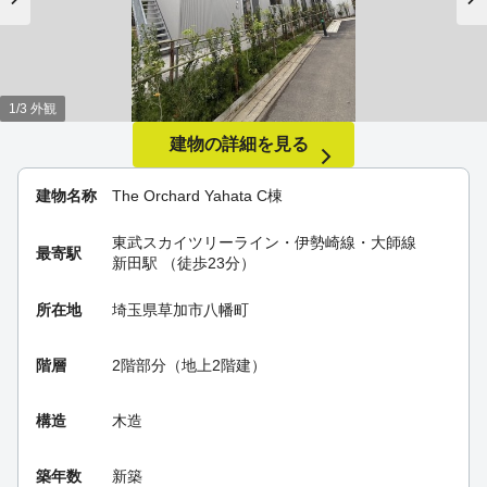
1/3 外観
建物の詳細を見る
建物名称
The Orchard Yahata C棟
東武スカイツリーライン・伊勢崎線・大師線
最寄駅
新田駅
（徒歩23分）
所在地
埼玉県草加市八幡町
階層
2階部分（地上2階建）
構造
木造
築年数
新築