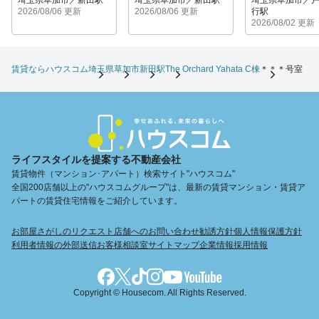
埼玉県草加市／新田駅
埼玉県草加市／新田駅
埼玉県草加市／
2026/08/06 更新
2026/08/06 更新
行駅
2026/08/02 更新
賃貸ならハウスコム
埼玉県
草加市
新田駅
The Orchard Yahata C棟
＊＊＊号室
ライフスタイルを提案する不動産会社
賃貸物件（マンション･アパート）検索サイト"ハウスコム"
全国200店舗以上の"ハウスコムグループ"は、最新の賃貸マンション・賃貸ア
パートの賃貸住宅情報をご紹介しています。
お部屋さがしのリクエスト
店舗へのお問い合わせ
勧誘方針
個人情報保護方針
利用者情報の外部送信
お客様相談室
サイトマップ
企業情報
採用情報
Copyright © Housecom. All Rights Reserved.