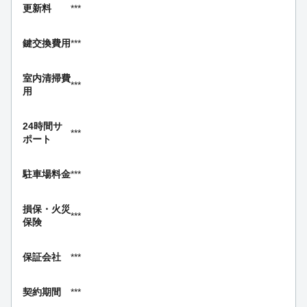
更新料
***
鍵交換費用
***
室内清掃費
***
用
24時間サ
***
ポート
駐車場料金
***
損保・
火災
***
保険
保証会社
***
契約期間
***