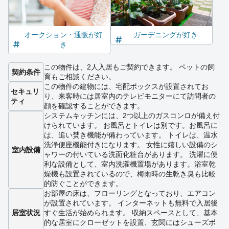
オークション・通販が好
ガーデニングが好き
き
この物件は、2人入居もご契約できます。 ペットの飼
契約条件
育もご相談ください。
この物件の建物には、宅配ボックスが設置されてお
セキュリ
り、来客時には居室内のテレビモニターにて訪問者の
ティ
顔を確認することができます。
システムキッチンには、2つ以上のガスコンロが備え付
けられています。 お風呂とトイレは別です。お風呂に
は、追い焚き機能が備わっています。 トイレは、温水
洗浄便座機能付きになります。 女性に嬉しい設備のシ
室内設備
ャワーの付いている洗面化粧台があります。 洗濯に便
利な設備として、室内洗濯機置場があります。浴室乾
燥機も設置されているので、梅雨時の生乾き臭も比較
的防ぐことができます。
お部屋の床は、フローリングとなっており、エアコン
が設置されています。 インターネットも無料で入居後
居室状況
すぐ生活が始められます。 収納スペースとして、基本
的な居室にクローゼットを設置、玄関にはシューズボ