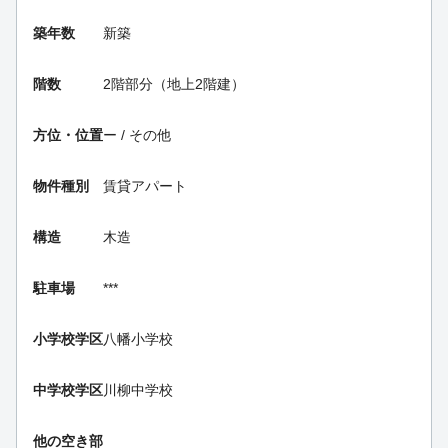
築年数
新築
階数
2階部分（地上2階建）
方位・位置
ー / その他
物件種別
賃貸アパート
構造
木造
駐車場
***
小学校学区
八幡小学校
中学校学区
川柳中学校
他の空き部