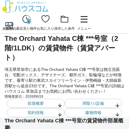
1
最近見た物件
お気に入り
保存した条件
メニュー
来店予約
The Orchard Yahata C棟 ***号室（2
階/1LDK）の賃貸物件（賃貸アパー
ト）
埼玉県草加市にあるThe Orchard Yahata C棟 ***号室は独立洗面
台、宅配ボックス、デザイナーズ、都市ガス、駐輪場などが特徴
です。最寄り駅の東武スカイツリーライン・伊勢崎線・大師線新
田駅から徒歩23分です。The Orchard Yahata C棟 ***号室の詳細は
ハウスコム 草加店までお気軽にお問い合わせください！
情報更新日：
2026/06/19
部屋概要
間取り/設備
契約情報
建物情報
The Orchard Yahata C棟 ***号室の賃貸物件部屋概
要