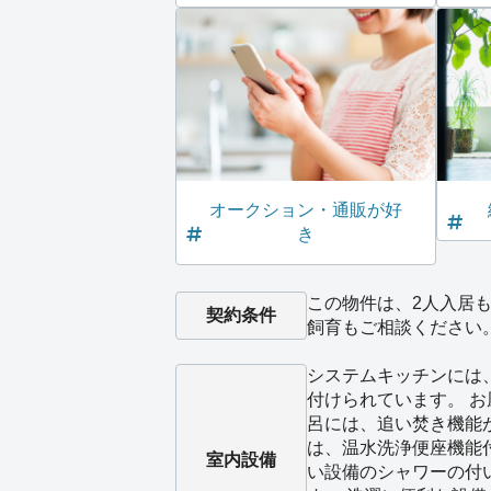
オークション・通販が好
き
この物件は、2人入居も
契約条件
飼育もご相談ください
システムキッチンには
付けられています。 
呂には、追い焚き機能
は、温水洗浄便座機能
室内設備
い設備のシャワーの付