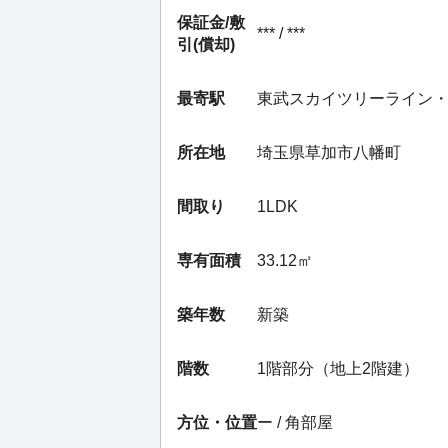
保証金/
敷
*** / ***
引(償却)
最寄駅
東武スカイツリーライン
所在地
埼玉県草加市八幡町
間取り
1LDK
専有面積
33.12㎡
築年数
新築
階数
1階部分（地上2階建）
方位・位置
ー / 角部屋