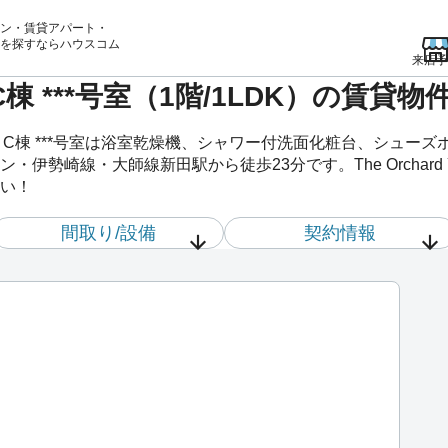
ン・賃貸アパート・
を
探すならハウスコム
来店予
hata C棟 ***号室（1階/1LDK）の
Yahata C棟 ***号室は浴室乾燥機、シャワー付洗面化粧台、シ
勢崎線・大師線新田駅から徒歩23分です。The Orchard Ya
い！
間取り/設備
契約情報