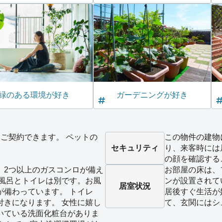
緑のある環境が好き
ガーデニングが好き
ご契約できます。 ペットの
この物件の建物
。
セキュリティ
り、来客時には
の顔を確認する
、2つ以上のガスコンロが備え
お部屋の床は、
お風呂とトイレは別です。お風
ンが設置されて
居室状況
が備わっています。 トイレ
居後すぐ生活が
付きになります。 女性に嬉し
て、玄関にはシ
いている洗面化粧台がありま