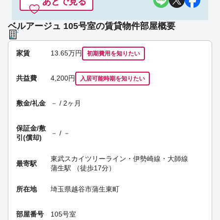
あとで見る
ベルアージュ 105号室の賃貸物件部屋概要
家賃
13.65
万円
初期費用を
知りたい
共益費
4,200円
入居可能時期
を知りたい
敷金/礼金
－ / 2ヶ月
保証金/
敷
－ / －
引(償却)
東武スカイツリーライン・伊勢崎線・大師線
最寄駅
蒲生駅
（徒歩17分）
所在地
埼玉県越谷市蒲生東町
部屋番号
105号室