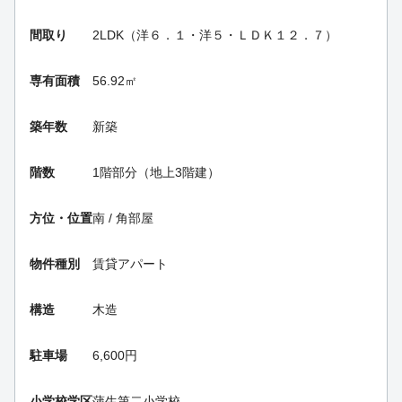
間取り
2LDK（洋６．１・洋５・ＬＤＫ１２．７）
専有面積
56.92㎡
築年数
新築
階数
1階部分（地上3階建）
方位・位置
南 / 角部屋
物件種別
賃貸アパート
構造
木造
駐車場
6,600円
小学校学区
蒲生第二小学校