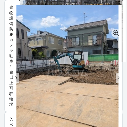
建
物
設
備
防
犯
カ
メ
ラ
駐
車
2
台
以
上
可
駐
輪
場
入居条件
ペット可・相談