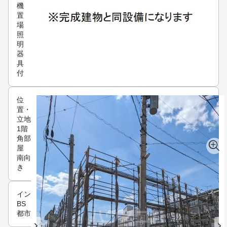
機
置
場
照
明
器
具
付
位
置・
立地
1階
角部
屋
南向
き
インフラ
BS
都市ガス