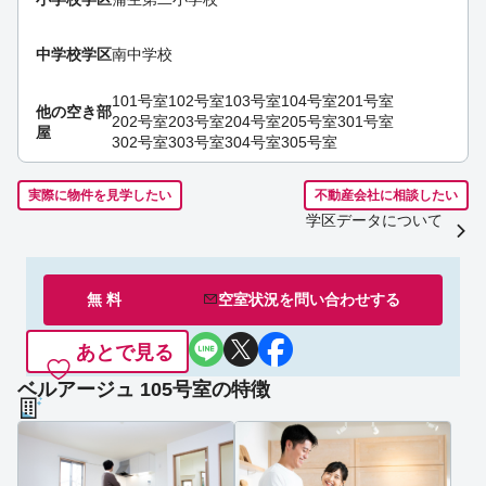
中学校学区
南中学校
101号室
102号室
103号室
104号室
201号室
他の空き部
202号室
203号室
204号室
205号室
301号室
屋
302号室
303号室
304号室
305号室
実際に物件を見学したい
不動産会社に相談したい
学区データについて
無 料
空室状況を
問い合わせ
する
あとで見る
ベルアージュ 105号室の特徴