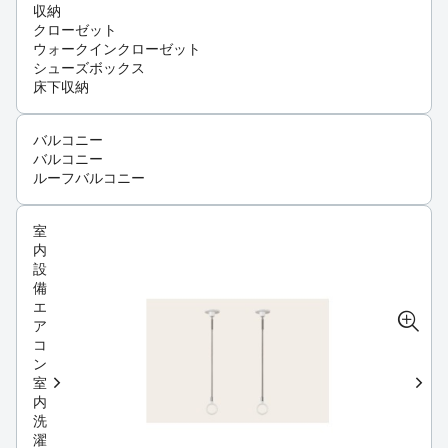
収納
クローゼット
ウォークインクローゼット
シューズボックス
床下収納
バルコニー
バルコニー
ルーフバルコニー
室
内
設
備
エ
ア
コ
ン
室
内
洗
濯