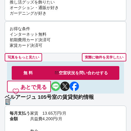
推し活グッズを飾りたい
オークション・通販が好き
ガーデニングが好き
お得な条件
インターネット無料
初期費用カード決済可
家賃カード決済可
写真をもっと見たい
実際に物件を見学したい
無 料
空室状況を
問い合わせ
する
あとで見る
ベルアージュ 105号室の賃貸契約情報
毎月支払う
家賃
13.65
万円
/月
金額
共益費
4,200
円
/月