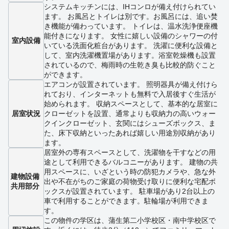
システムキッチンには、IHコンロが備え付けられてい
ます。 お風呂とトイレは別です。お風呂には、追い焚
き機能が備わっています。 トイレは、温水洗浄便座機
能付きになります。 女性に嬉しい設備のシャワーの付
室内設備
いている洗面化粧台があります。 洗濯に便利な設備と
して、室内洗濯機置場があります。浴室乾燥機も設置
されているので、梅雨時の生乾き臭も比較的防ぐこと
ができます。
エアコンが設置されています。 照明器具が備え付けら
れており、インターネットも無料で入居後すぐ生活が
始められます。 収納スペースとして、基本的な居室に
居室状況
クローゼットを設置、通常よりも収納力の高いウォー
クインクローゼット、玄関にはシューズボックス、ま
た、床下収納といったあれば嬉しい用途別収納があり
ます。
居室外の専有スペースとして、洗濯物を干すなどの用
途として利用できるバルコニーがあります。 建物の共
用スペースに、いざという時の防犯カメラや、急な外
建物設備
出や不在がちのご家庭の荷物受け取りに便利な宅配ボ
共用部分
ックスが設置されています。 駐車場があり2台以上の
車で利用することができます。駐輪場が利用できま
す。
この物件の学区は、蒲生第二小学校区・南中学校区で