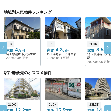
地域別人気物件ランキング
1R
1K
2LDK
4
4.3
8.55
家賃
万円
家賃
万円
家賃
万
埼玉県越谷市／蒲生駅
埼玉県越谷市／蒲生駅
埼玉県越谷市／
2026/08/05 更新
2026/08/04 更新
駅
2026/08/05 更新
駅距離優先のオススメ物件
2LDK
2LDK
2SLDK
12.2
15.5
14.8
家賃
万円
家賃
万円
家賃
万