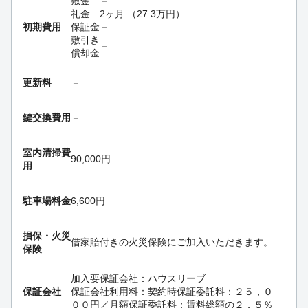
敷金
－
礼金
2ヶ月
（
27.3
万円
）
初期費用
保証金
－
敷引き
－
償却金
更新料
－
鍵交換費用
－
室内清掃費
90,000円
用
駐車場料金
6,600円
損保・
火災
借家賠付きの火災保険にご加入いただきます。
保険
加入要
保証会社：ハウスリーブ
保証会社
保証会社利用料：契約時保証委託料：２５，０
００円／月額保証委託料：賃料総額の２．５％