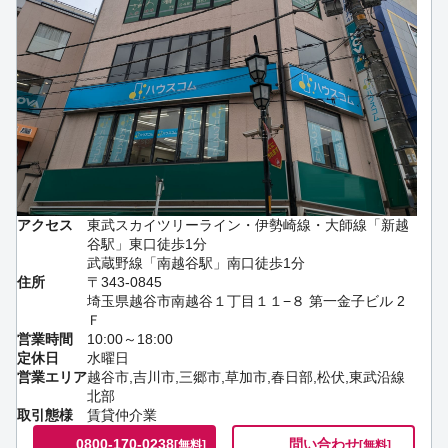
アクセス
東武スカイツリーライン・伊勢崎線・大師線「新越
谷駅」東口徒歩1分
武蔵野線「南越谷駅」南口徒歩1分
住所
〒343-0845
埼玉県越谷市南越谷１丁目１１−８ 第一金子ビル 2
Ｆ
営業時間
10:00～18:00
定休日
水曜日
営業エリア
越谷市,吉川市,三郷市,草加市,春日部,松伏,東武沿線
北部
取引態様
賃貸仲介業
0800-170-0238
問い合わせ
[無料]
[無料]