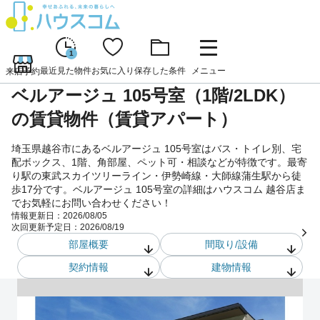
1
最近見た物件
お気に入り
保存した条件
メニュー
来店予約
ベルアージュ 105号室（1階/2LDK）
の賃貸物件（賃貸アパート）
埼玉県越谷市にあるベルアージュ 105号室はバス・トイレ別、宅
配ボックス、1階、角部屋、ペット可・相談などが特徴です。最寄
り駅の東武スカイツリーライン・伊勢崎線・大師線蒲生駅から徒
歩17分です。ベルアージュ 105号室の詳細はハウスコム 越谷店ま
でお気軽にお問い合わせください！
情報更新日：
2026/08/05
次回更新予定日：
2026/08/19
部屋概要
間取り/設備
契約情報
建物情報