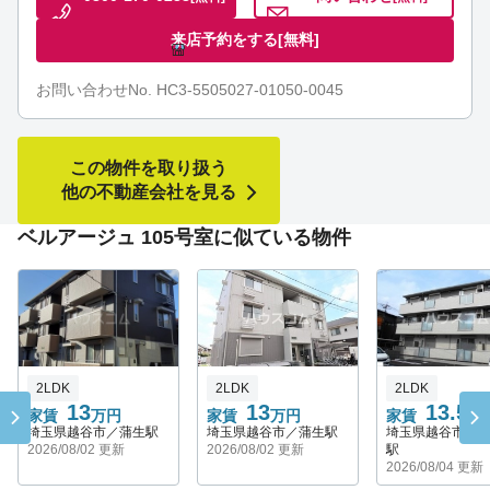
来店予約をする
[無料]
お問い合わせNo. HC3-5505027-01050-0045
この物件を取り扱う
他の不動産会社を見る
ベルアージュ 105号室に似ている物件
2LDK
2LDK
2LDK
13
13
13.5
家賃
万円
家賃
万円
家賃
万
埼玉県越谷市／蒲生駅
埼玉県越谷市／蒲生駅
埼玉県越谷市／
2026/08/02 更新
2026/08/02 更新
駅
2026/08/04 更新