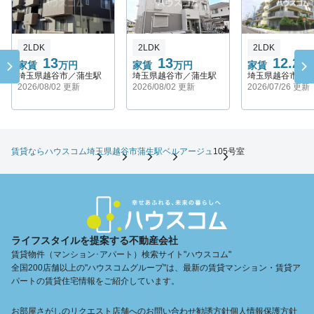
2LDK
2LDK
2LDK
13
13
12.2
家賃
万円
家賃
万円
家賃
万
埼玉県越谷市／蒲生駅
埼玉県越谷市／蒲生駅
埼玉県越谷市／
2026/08/02 更新
2026/08/02 更新
2026/07/26 更新
賃貸ならハウスコム
埼玉県
越谷市
蒲生駅
ベルアージュ
105号室
ライフスタイルを提案する不動産会社
賃貸物件（マンション･アパート）検索サイト"ハウスコム"
全国200店舗以上の"ハウスコムグループ"は、最新の賃貸マンション・賃貸ア
パートの賃貸住宅情報をご紹介しています。
お部屋さがしのリクエスト
店舗へのお問い合わせ
勧誘方針
個人情報保護方針