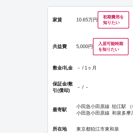
初期費用を
家賃
10.65
万円
知りたい
入居可能時期
共益費
5,000円
を知りたい
敷金/礼金
－ / 1ヶ月
保証金/
敷
－ / －
引(償却)
小田急小田原線
狛江駅
（
最寄駅
小田急小田原線
和泉多摩
所在地
東京都狛江市東和泉