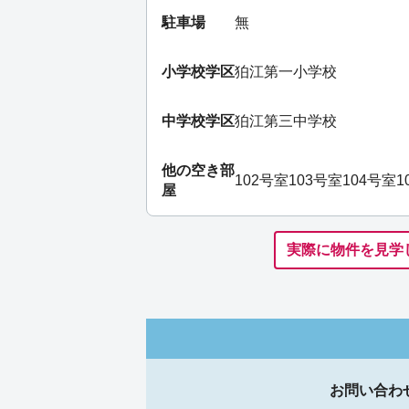
駐車場
無
小学校学区
狛江第一小学校
中学校学区
狛江第三中学校
他の空き部
102号室
103号室
104号室
1
屋
実際に物件を見学
お問い合わ