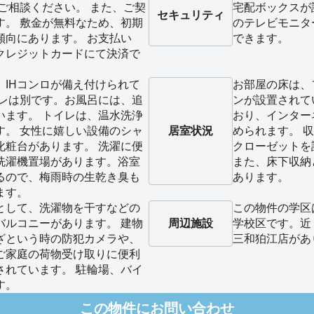
ご相談ください。 また、ご契
宅配ボックスが
セキュリティ
す。 敷金が無料なため、初期
のテレビモニタ
傾向にあります。 お支払い
できます。
クレジットカードにて決済で
、IHコンロが備え付けられて
お部屋の床は、
イレは別です。お風呂には、追
ンが設置されて
います。 トイレは、温水洗浄
おり、インター
す。 女性に嬉しい設備のシャ
居室状況
められます。 
化粧台があります。 洗濯に便
クローゼットを
洗濯機置場があります。浴室
また、床下収納
るので、梅雨時の生乾き臭も
あります。
ます。
として、洗濯物を干すなどの
この物件の学区
バルコニーがあります。 建物
周辺施設
学校区です。近
ざという時の防犯カメラや、
三和狛江店があ
ご家庭の荷物受け取りに便利
されています。 駐輪場、バイ
す。
この物件にお問い合わせ