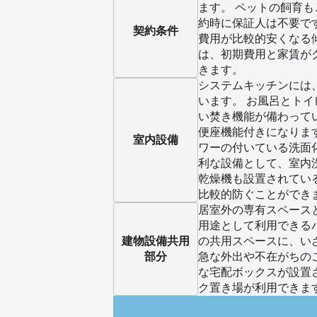
ます。 ペットの飼育も
約時に保証人は不要で
契約条件
費用が比較的安くなる
は、初期費用と家賃が
きます。
システムキッチンには
います。 お風呂とト
い焚き機能が備わって
便座機能付きになりま
室内設備
ワーの付いている洗面
利な設備として、室内
乾燥機も設置されてい
比較的防ぐことができ
居室外の専有スペース
用途として利用できる
建物設備
共用
の共用スペースに、い
部分
急な外出や不在がちの
な宅配ボックスが設置
ク置き場が利用できま