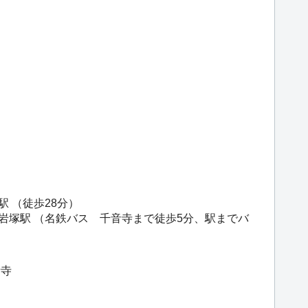
駅
（徒歩28分）
岩塚駅
（名鉄バス 千音寺まで徒歩5分、駅までバ
音寺