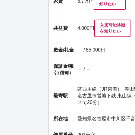
家賃
6.7
万円
知りたい
入居可能時期
共益費
4,000円
を知りたい
敷金/礼金
－ / 85,000円
保証金/
敷
－ / －
引(償却)
関西本線（JR東海）
春田
最寄駅
名古屋市営地下鉄 東山線
スで20分）
所在地
愛知県名古屋市中川区千
部屋番号
201号室