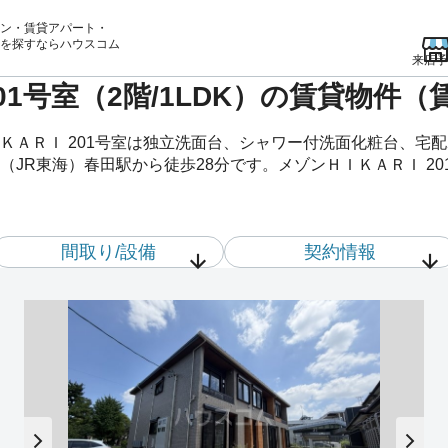
ン・賃貸アパート・
を
探すならハウスコム
来店予
01号室（2階/1LDK）の賃貸物件
ＫＡＲＩ 201号室は独立洗面台、シャワー付洗面化粧台、宅
JR東海）春田駅から徒歩28分です。メゾンＨＩＫＡＲＩ 20
間取り/設備
契約情報