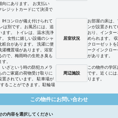
傾向にあります。 お支払い
クレジットカードにて決済で
、IHコンロが備え付けられて
お部屋の床は、
イレは別です。お風呂には、追
ンが設置されて
います。 トイレは、温水洗浄
おり、インター
す。 女性に嬉しい設備のシャ
居室状況
められます。 
化粧台があります。 洗濯に便
クローゼットを
洗濯機置場があります。浴室
ークインクロー
るので、梅雨時の生乾き臭も
があります。
ます。
、いざという時の防犯カメラ
この物件の学区
ちのご家庭の荷物受け取りに
周辺施設
です。近くには
設置されています。 駐車場が
ります。
用することができます。駐輪場
この物件にお問い合わせ
せの内容を選択してください