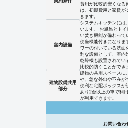
契約条件
費用が比較的安くなる
は、初期費用と家賃が
きます。
システムキッチンには
います。 お風呂とト
い焚き機能が備わって
便座機能付きになりま
室内設備
ワーの付いている洗面
利な設備として、室内
乾燥機も設置されてい
比較的防ぐことができ
建物の共用スペースに
や、急な外出や不在が
建物設備
共用
便利な宅配ボックスが
部分
あり2台以上の車で利
が利用できます。
お問い合わ