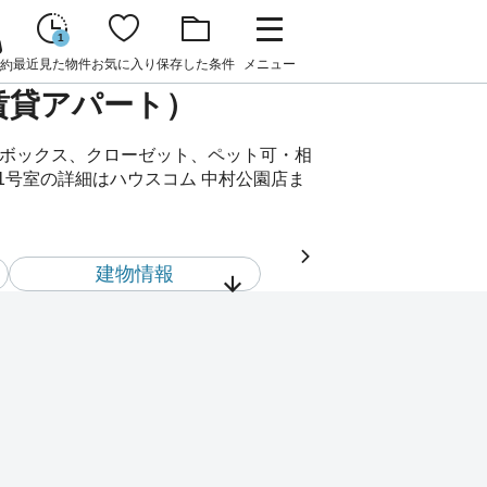
1
最近見た物件
お気に入り
保存した条件
メニュー
約
（賃貸アパート）
配ボックス、クローゼット、ペット可・相
1号室の詳細はハウスコム 中村公園店ま
建物情報