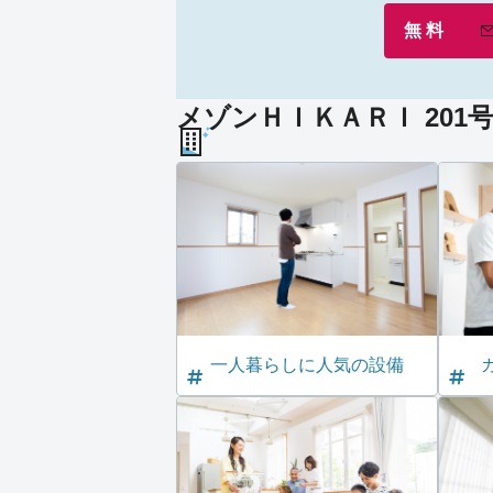
無 料
メゾンＨＩＫＡＲＩ 201
一人暮らしに人気の設備