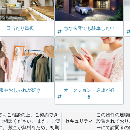
日当たり重視
急な来客でも駐車したい
服やおしゃれが好き
オークション・通販が好
き
方もご相談の上、ご契約でき
この物件の建物
ご相談ください。 また、ご契
セキュリティ
設置されており
す。 敷金が無料なため、初期
ーにて訪問者の