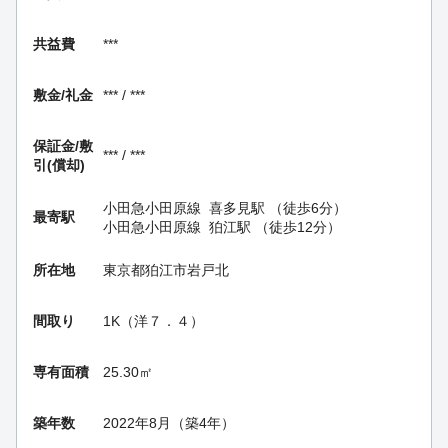
共益費
***
敷金/礼金
*** / ***
保証金/
敷
*** / ***
引(償却)
小田急小田原線
喜多見駅
（徒歩6分）
最寄駅
小田急小田原線
狛江駅
（徒歩12分）
所在地
東京都狛江市岩戸北
間取り
1K（洋７．４）
専有面積
25.30㎡
築年数
2022年8月（築4年）