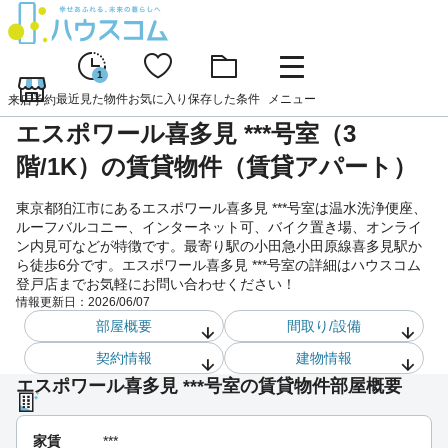
1
最近見た物件
お気に入り
保存した条件
メニュー
来店予約
エスポワール喜多見 ***号室（3
階/1K）の賃貸物件（賃貸アパート）
東京都狛江市にあるエスポワール喜多見 ***号室は温水洗浄便座、
ルーフバルコニー、インターネット可、バイク置き場、オンライ
ン内見可などが特徴です。最寄り駅の小田急小田原線喜多見駅か
ら徒歩6分です。エスポワール喜多見 ***号室の詳細はハウスコム
登戸店までお気軽にお問い合わせください！
情報更新日：
2026/06/07
部屋概要
間取り/設備
契約情報
建物情報
エスポワール喜多見 ***号室の賃貸物件部屋概要
家賃
***