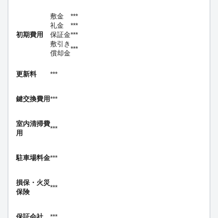
敷金
***
礼金
***
初期費用
保証金
***
敷引き
***
償却金
更新料
***
鍵交換費用
***
室内清掃費
***
用
駐車場料金
***
損保・
火災
***
保険
保証会社
***