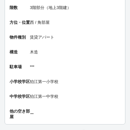
階数
3階部分（地上3階建）
方位・位置
西 / 角部屋
物件種別
賃貸アパート
構造
木造
駐車場
***
小学校学区
狛江第一小学校
中学校学区
狛江第一中学校
他の空き部
ー
屋