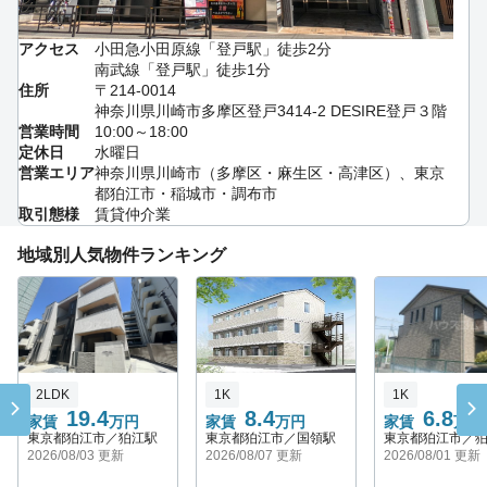
アクセス
小田急小田原線「登戸駅」徒歩2分
南武線「登戸駅」徒歩1分
住所
〒214-0014
神奈川県川崎市多摩区登戸3414-2 DESIRE登戸３階
営業時間
10:00～18:00
定休日
水曜日
営業エリア
神奈川県川崎市（多摩区・麻生区・高津区）、東京
都狛江市・稲城市・調布市
取引態様
賃貸仲介業
地域別人気物件ランキング
2LDK
1K
1K
19.4
8.4
6.8
家賃
万円
家賃
万円
家賃
万円
東京都狛江市／狛江駅
東京都狛江市／国領駅
東京都狛江市／
2026/08/03 更新
2026/08/07 更新
2026/08/01 更新