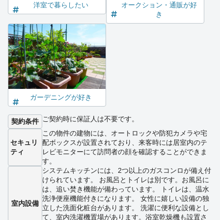
洋室で暮らしたい
オークション・通販が好
き
ガーデニングが好き
ご契約時に保証人は不要です。
契約条件
この物件の建物には、オートロックや防犯カメラや宅
セキュリ
配ボックスが設置されており、来客時には居室内のテ
ティ
レビモニターにて訪問者の顔を確認することができま
す。
システムキッチンには、2つ以上のガスコンロが備え付
けられています。 お風呂とトイレは別です。お風呂に
は、追い焚き機能が備わっています。 トイレは、温水
洗浄便座機能付きになります。 女性に嬉しい設備の独
室内設備
立した洗面化粧台があります。 洗濯に便利な設備とし
て、室内洗濯機置場があります。浴室乾燥機も設置さ