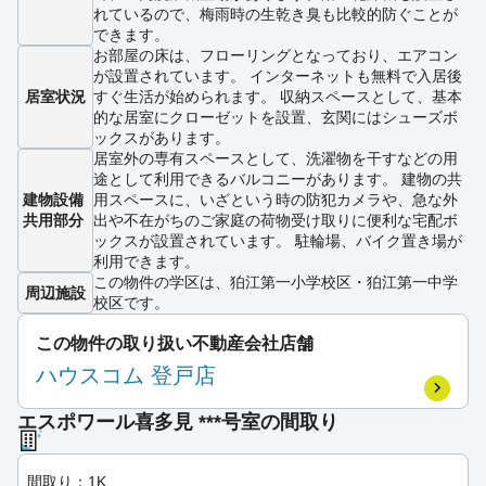
れているので、梅雨時の生乾き臭も比較的防ぐことが
できます。
お部屋の床は、フローリングとなっており、エアコン
が設置されています。 インターネットも無料で入居後
居室状況
すぐ生活が始められます。 収納スペースとして、基本
的な居室にクローゼットを設置、玄関にはシューズボ
ックスがあります。
居室外の専有スペースとして、洗濯物を干すなどの用
途として利用できるバルコニーがあります。 建物の共
建物設備
用スペースに、いざという時の防犯カメラや、急な外
共用部分
出や不在がちのご家庭の荷物受け取りに便利な宅配ボ
ックスが設置されています。 駐輪場、バイク置き場が
利用できます。
この物件の学区は、狛江第一小学校区・狛江第一中学
周辺施設
校区です。
この物件の取り扱い不動産会社店舗
ハウスコム 登戸店
エスポワール喜多見 ***号室の間取り
間取り：1K