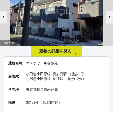
1/13 外観
建物の詳細を見る
建物名称
エスポワール喜多見
小田急小田原線
喜多見駅
（徒歩6分）
最寄駅
小田急小田原線
狛江駅
（徒歩12分）
所在地
東京都狛江市岩戸北
階層
3階部分（地上3階建）