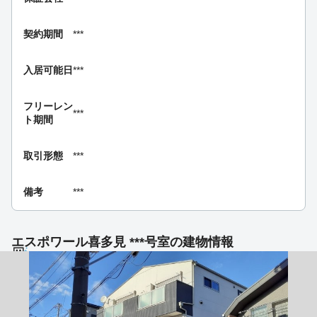
契約期間
***
入居可能日
***
フリーレン
***
ト期間
取引形態
***
備考
***
エスポワール喜多見 ***号室の建物情報