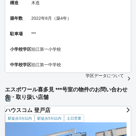
構造
木造
築年数
2022年8月（築4年）
駐車場
***
小学校学区
狛江第一小学校
中学校学区
狛江第一中学校
学区データについて
エスポワール喜多見 ***号室の物件のお問い合わせ
先・取り扱い店舗
ハウスコム 登戸店
駅徒歩3分以内
駅徒歩5分以内
土日営業