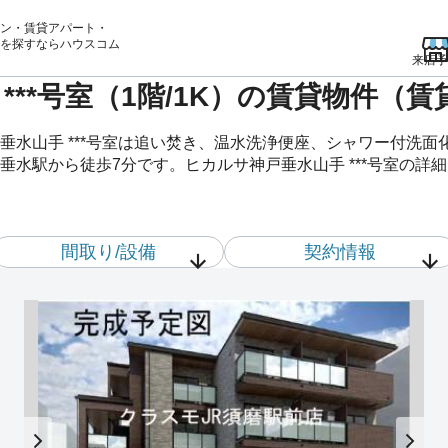
ン・賃貸アパート・
を
探すならハウスコム
来店予
***号室（1階/1K）の賃貸物件（
垂水山手 ***号室は追い焚き、温水洗浄便座、シャワー付洗
水駅から徒歩7分です。ヒカルサ神戸垂水山手 ***号室の詳細は
間取り/設備
契約情報