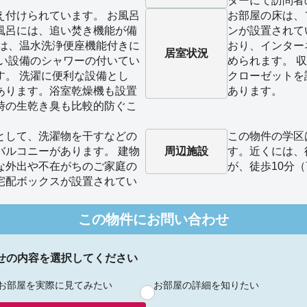
。
ターにて訪問者
え付けられています。 お風呂
お部屋の床は、
風呂には、追い焚き機能が備
ンが設置されて
レは、温水洗浄便座機能付きに
おり、インター
居室状況
しい設備のシャワーの付いてい
められます。 
す。 洗濯に便利な設備とし
クローゼットを
あります。浴室乾燥機も設置
あります。
時の生乾き臭も比較的防ぐこ
として、洗濯物を干すなどの
この物件の学区
バルコニーがあります。 建物
周辺施設
す。近くには、
な外出や不在がちのご家庭の
が、徒歩10分（
宅配ボックスが設置されてい
この物件にお問い合わせ
せの内容を選択してください
お部屋を実際に見てみたい
お部屋の詳細を知りたい