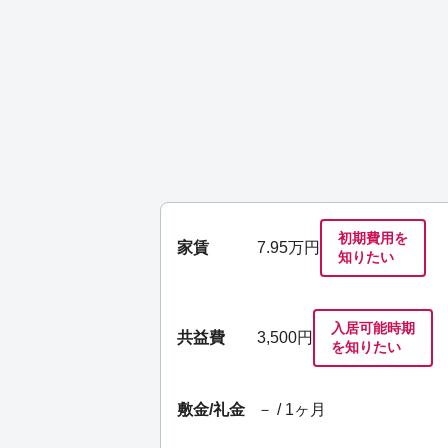
初期費用を
家賃
7.95
万円
知りたい
入居可能時期
共益費
3,500円
を知りたい
敷金/礼金
－ / 1ヶ月