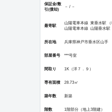
保証金/
敷
－ / －
引(償却)
山陽電車本線
東垂水駅
（
最寄駅
山陽電車本線
山陽垂水駅
所在地
兵庫県神戸市垂水区山手
部屋番号
***号室
間取り
1K（洋７．９）
専有面積
28.73㎡
築年数
新築
階数
1階部分（地上3階建）