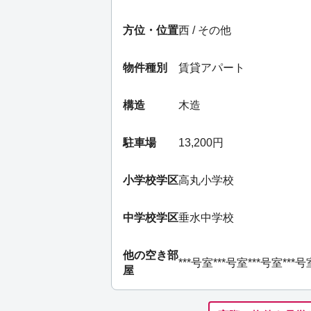
方位・位置
西 / その他
物件種別
賃貸アパート
構造
木造
駐車場
13,200円
小学校学区
高丸小学校
中学校学区
垂水中学校
他の空き部
***号室
***号室
***号室
***号
屋