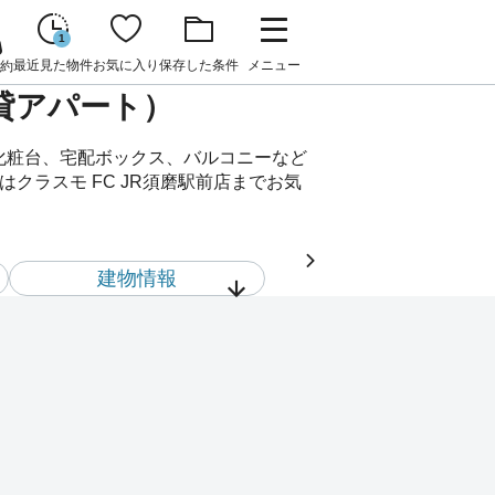
1
最近見た物件
お気に入り
保存した条件
メニュー
約
賃貸アパート）
面化粧台、宅配ボックス、バルコニーなど
クラスモ FC JR須磨駅前店までお気
建物情報