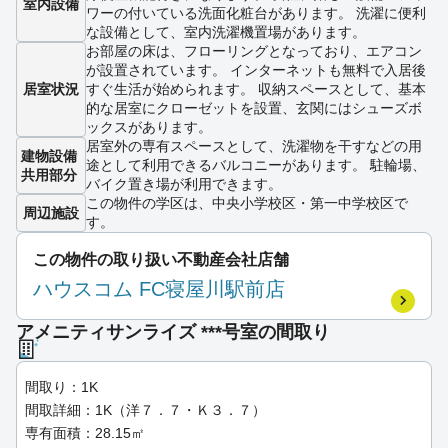
室内設備
ワーの付いている洗面化粧台があります。 洗濯に便利
な設備として、室内洗濯機置場があります。
お部屋の床は、フローリングとなっており、エアコン
が設置されています。 インターネットも無料で入居後
居室状況
すぐ生活が始められます。 収納スペースとして、基本
的な居室にクローゼットを設置、玄関にはシューズボ
ックスがあります。
居室外の専有スペースとして、洗濯物を干すなどの用
建物設備
途として利用できるバルコニーがあります。 駐輪場、
共用部分
バイク置き場が利用できます。
この物件の学区は、中央小学校区・第一中学校区で
周辺施設
す。
この物件の取り扱い不動産会社店舗
ハウスコム FC寝屋川駅前店
アメニティサンライズ ***号室の間取り
間取り：1K
間取詳細：1K（洋７．７・Ｋ３．７）
専有面積：28.15㎡