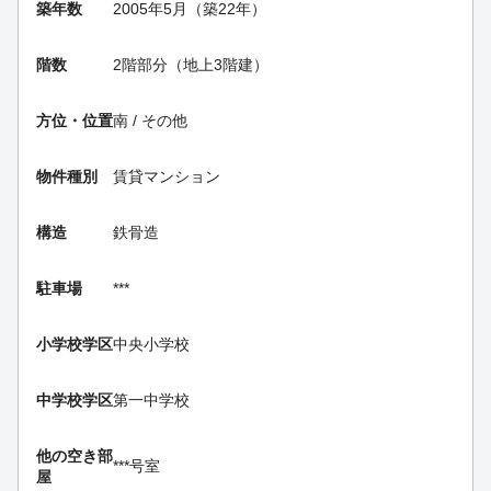
築年数
2005年5月（築22年）
階数
2階部分（地上3階建）
方位・位置
南 / その他
物件種別
賃貸マンション
構造
鉄骨造
駐車場
***
小学校学区
中央小学校
中学校学区
第一中学校
他の空き部
***号室
屋