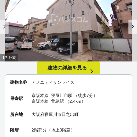
1/3 外観
建物の詳細を見る
建物名称
アメニティサンライズ
京阪本線
寝屋川市駅
（徒歩7分）
最寄駅
京阪本線
萱島駅
（2.4km）
所在地
大阪府寝屋川市日之出町
階層
2階部分（地上3階建）