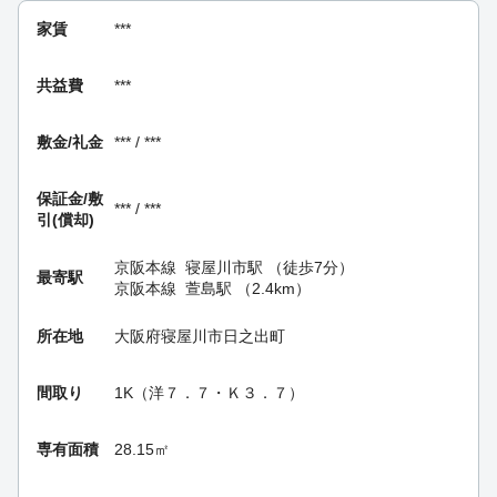
家賃
***
共益費
***
敷金/礼金
*** / ***
保証金/
敷
*** / ***
引(償却)
京阪本線
寝屋川市駅
（徒歩7分）
最寄駅
京阪本線
萱島駅
（2.4km）
所在地
大阪府寝屋川市日之出町
間取り
1K（洋７．７・Ｋ３．７）
専有面積
28.15㎡