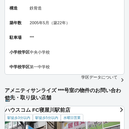
構造
鉄骨造
築年数
2005年5月（築22年）
駐車場
***
小学校学区
中央小学校
中学校学区
第一中学校
学区データについて
アメニティサンライズ ***号室の物件のお問い合わ
せ先・取り扱い店舗
ハウスコム FC寝屋川駅前店
駅徒歩3分以内
駅徒歩5分以内
水曜日営業