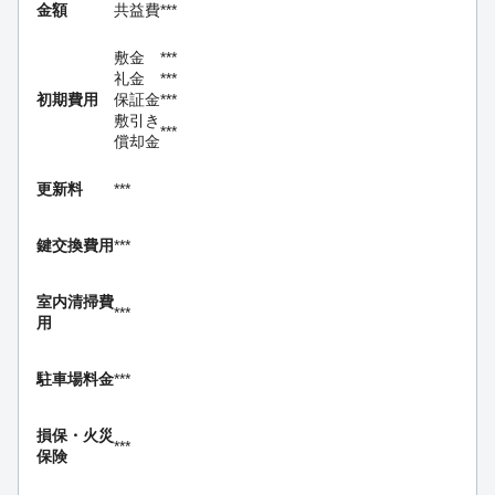
金額
共益費
***
敷金
***
礼金
***
初期費用
保証金
***
敷引き
***
償却金
更新料
***
鍵交換費用
***
室内清掃費
***
用
駐車場料金
***
損保・
火災
***
保険