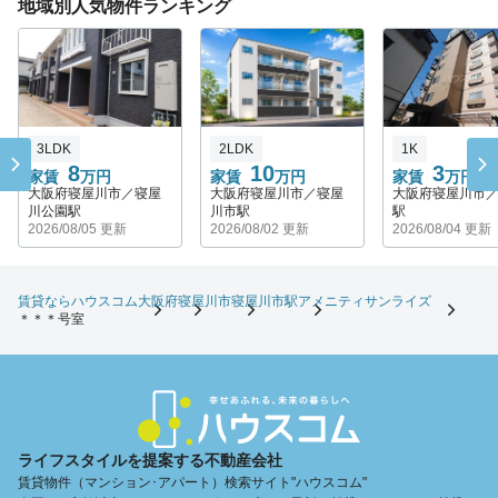
地域別人気物件ランキング
3LDK
2LDK
1K
8
10
3
家賃
万円
家賃
万円
家賃
万円
大阪府寝屋川市／寝屋
大阪府寝屋川市／寝屋
大阪府寝屋川市
川公園駅
川市駅
駅
2026/08/05 更新
2026/08/02 更新
2026/08/04 更新
賃貸ならハウスコム
大阪府
寝屋川市
寝屋川市駅
アメニティサンライズ
＊＊＊号室
ライフスタイルを提案する不動産会社
賃貸物件（マンション･アパート）検索サイト"ハウスコム"