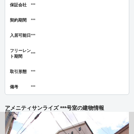
保証会社
***
契約期間
***
入居可能日
***
フリーレン
***
ト期間
取引形態
***
備考
***
アメニティサンライズ ***号室の建物情報