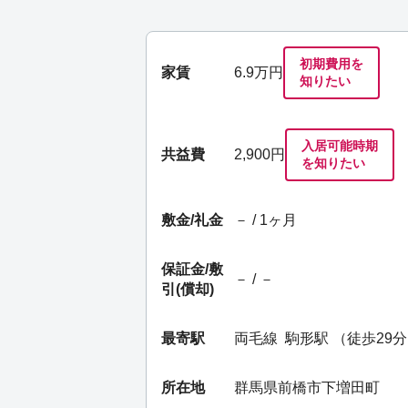
初期費用を
家賃
6.9
万円
知りたい
入居可能時期
共益費
2,900円
を知りたい
敷金/礼金
－ / 1ヶ月
保証金/
敷
－ / －
引(償却)
最寄駅
両毛線
駒形駅
（徒歩29
所在地
群馬県前橋市下増田町