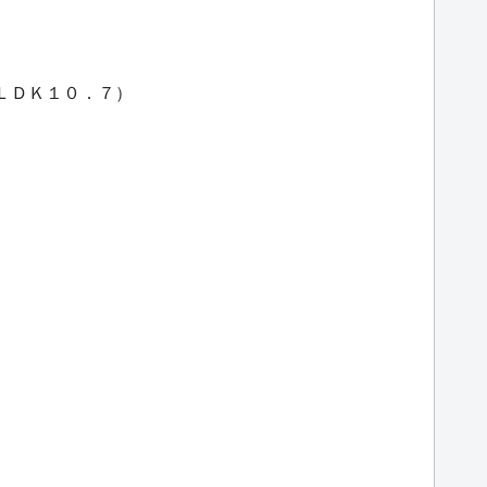
・ＬＤＫ１０．７）