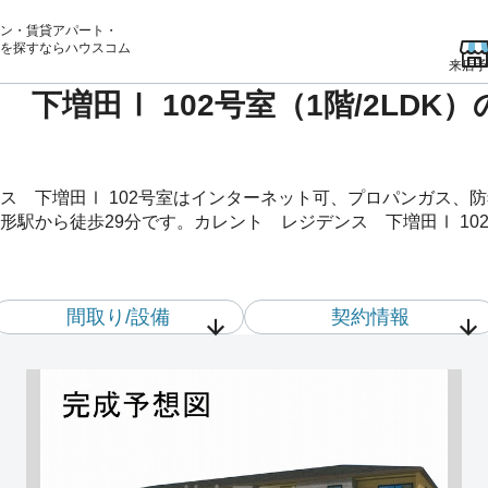
ン・賃貸アパート・
を
探すならハウスコム
来店予
下増田Ⅰ 102号室（1階/2LDK
ス 下増田Ⅰ 102号室はインターネット可、プロパンガス、
駅から徒歩29分です。カレント レジデンス 下増田Ⅰ 10
間取り/設備
契約情報