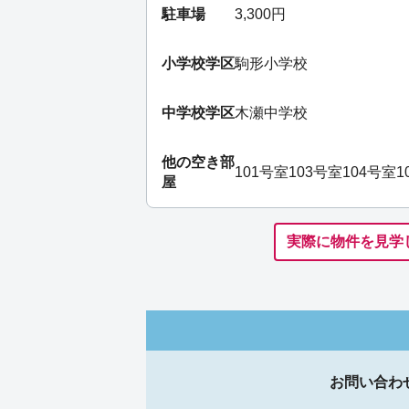
駐車場
3,300円
小学校学区
駒形小学校
中学校学区
木瀬中学校
他の空き部
101号室
103号室
104号室
1
屋
実際に物件を見学
お問い合わ