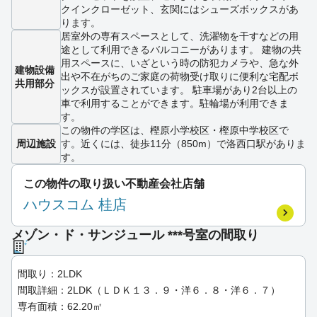
クインクローゼット、玄関にはシューズボックスがあ
ります。
居室外の専有スペースとして、洗濯物を干すなどの用
途として利用できるバルコニーがあります。 建物の共
用スペースに、いざという時の防犯カメラや、急な外
建物設備
出や不在がちのご家庭の荷物受け取りに便利な宅配ボ
共用部分
ックスが設置されています。 駐車場があり2台以上の
車で利用することができます。駐輪場が利用できま
す。
この物件の学区は、樫原小学校区・樫原中学校区で
周辺施設
す。近くには、徒歩11分（850m）で洛西口駅がありま
す。
この物件の取り扱い不動産会社店舗
ハウスコム 桂店
メゾン・ド・サンジュール ***号室の間取り
間取り：2LDK
間取詳細：2LDK（ＬＤＫ１３．９・洋６．８・洋６．７）
専有面積：62.20㎡