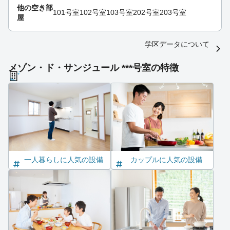
他の空き部
101号室
102号室
103号室
202号室
203号室
屋
学区データについて
メゾン・ド・サンジュール ***号室の特徴
一人暮らしに人気の設備
カップルに人気の設備