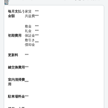
毎月支払う
家賃
***
金額
共益費
***
敷金
***
礼金
***
初期費用
保証金
***
敷引き
***
償却金
更新料
***
鍵交換費用
***
室内清掃費
***
用
駐車場料金
***