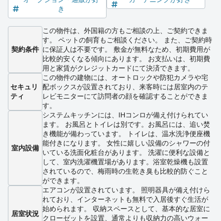
き
この物件は、外国籍の方もご相談の上、ご契約できま
す。 ペットの飼育もご相談ください。 また、ご契約時
契約条件
に保証人は不要です。 敷金が無料なため、初期費用が
比較的安くなる傾向にあります。 お支払いは、初期費
用と家賃がクレジットカードにて決済できます。
この物件の建物には、オートロックや防犯カメラや宅
セキュリ
配ボックスが設置されており、来客時には居室内のテ
ティ
レビモニターにて訪問者の顔を確認することができま
す。
システムキッチンには、IHコンロが備え付けられてい
ます。 お風呂とトイレは別です。お風呂には、追い焚
き機能が備わっています。 トイレは、温水洗浄便座機
能付きになります。 女性に嬉しい設備のシャワーの付
室内設備
いている洗面化粧台があります。 洗濯に便利な設備と
して、室内洗濯機置場があります。浴室乾燥機も設置
されているので、梅雨時の生乾き臭も比較的防ぐこと
ができます。
エアコンが設置されています。 照明器具が備え付けら
れており、インターネットも無料で入居後すぐ生活が
始められます。 収納スペースとして、基本的な居室に
居室状況
クローゼットを設置、通常よりも収納力の高いウォー