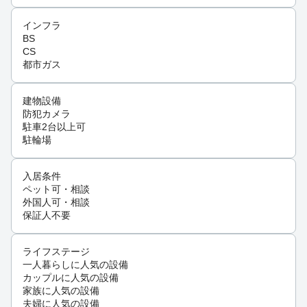
インフラ
BS
CS
都市ガス
建物設備
防犯カメラ
駐車2台以上可
駐輪場
入居条件
ペット可・相談
外国人可・相談
保証人不要
ライフステージ
一人暮らしに人気の設備
カップルに人気の設備
家族に人気の設備
夫婦に人気の設備