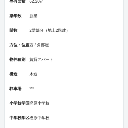
専有面積
62.20㎡
築年数
新築
階数
2階部分（地上2階建）
方位・位置
西 / 角部屋
物件種別
賃貸アパート
構造
木造
駐車場
***
小学校学区
樫原小学校
中学校学区
樫原中学校