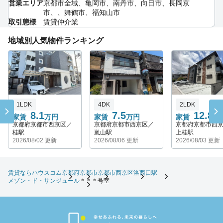
営業エリア
京都市全域、亀岡市、南丹市、向日市、長岡京
市、、舞鶴市、福知山市
取引態様
賃貸仲介業
地域別人気物件ランキング
1LDK
4DK
2LDK
8.1
7.5
12.8
家賃
万円
家賃
万円
家賃
万
京都府京都市西京区／
京都府京都市西京区／
京都府京都市西
桂駅
嵐山駅
上桂駅
2026/08/02 更新
2026/08/06 更新
2026/08/03 更新
賃貸ならハウスコム
京都府
京都市
京都市西京区
洛西口駅
メゾン・ド・サンジュール
＊＊＊号室