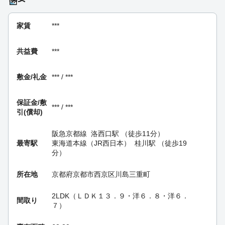
家賃
***
共益費
***
敷金/礼金
*** / ***
保証金/
敷
*** / ***
引(償却)
阪急京都線
洛西口駅
（徒歩11分）
最寄駅
東海道本線（JR西日本）
桂川駅
（徒歩19
分）
所在地
京都府京都市西京区川島三重町
2LDK（ＬＤＫ１３．９・洋６．８・洋６．
間取り
７）