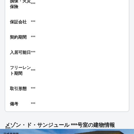
損保・
火災
***
保険
保証会社
***
契約期間
***
入居可能日
***
フリーレン
***
ト期間
取引形態
***
備考
***
メゾン・ド・サンジュール ***号室の建物情報