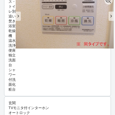
ス・
トイ
レ別
追い
焚き
浴室
乾燥
機
温水
洗浄
便座
独立
洗面
台
シャ
ワー
付洗
面化
粧台
玄関
TVモニタ付インターホン
オートロック