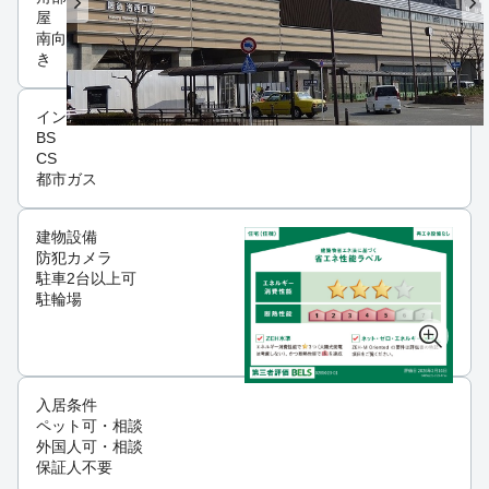
屋
南向
き
インフラ
BS
CS
都市ガス
建物設備
防犯カメラ
駐車2台以上可
駐輪場
入居条件
ペット可・相談
外国人可・相談
保証人不要