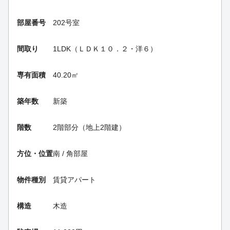
部屋番号
202号室
間取り
1LDK（ＬＤＫ１０．２・洋６）
専有面積
40.20㎡
築年数
新築
階数
2階部分（地上2階建）
方位・位置
南 / 角部屋
物件種別
賃貸アパート
構造
木造