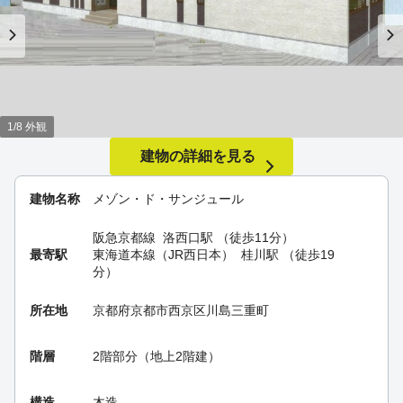
1/8 外観
建物の詳細を見る
建物名称
メゾン・ド・サンジュール
阪急京都線
洛西口駅
（徒歩11分）
最寄駅
東海道本線（JR西日本）
桂川駅
（徒歩19
分）
所在地
京都府京都市西京区川島三重町
階層
2階部分（地上2階建）
構造
木造