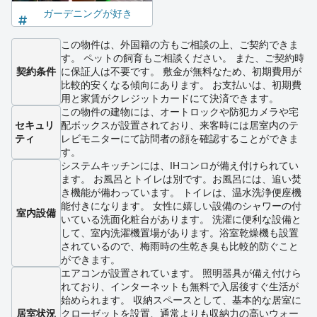
ガーデニングが好き
この物件は、外国籍の方もご相談の上、ご契約できま
す。 ペットの飼育もご相談ください。 また、ご契約時
契約条件
に保証人は不要です。 敷金が無料なため、初期費用が
比較的安くなる傾向にあります。 お支払いは、初期費
用と家賃がクレジットカードにて決済できます。
この物件の建物には、オートロックや防犯カメラや宅
セキュリ
配ボックスが設置されており、来客時には居室内のテ
ティ
レビモニターにて訪問者の顔を確認することができま
す。
システムキッチンには、IHコンロが備え付けられてい
ます。 お風呂とトイレは別です。お風呂には、追い焚
き機能が備わっています。 トイレは、温水洗浄便座機
能付きになります。 女性に嬉しい設備のシャワーの付
室内設備
いている洗面化粧台があります。 洗濯に便利な設備と
して、室内洗濯機置場があります。浴室乾燥機も設置
されているので、梅雨時の生乾き臭も比較的防ぐこと
ができます。
エアコンが設置されています。 照明器具が備え付けら
れており、インターネットも無料で入居後すぐ生活が
始められます。 収納スペースとして、基本的な居室に
居室状況
クローゼットを設置、通常よりも収納力の高いウォー