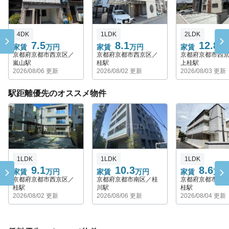
4DK
1LDK
2LDK
7.5
8.1
12.8
家賃
万円
家賃
万円
家賃
万
京都府京都市西京区／
京都府京都市西京区／
京都府京都市西
嵐山駅
桂駅
上桂駅
2026/08/06 更新
2026/08/02 更新
2026/08/03 更新
駅距離優先のオススメ物件
1LDK
1LDK
1LDK
9.1
10.3
8.6
家賃
万円
家賃
万円
家賃
万円
京都府京都市西京区／
京都府京都市南区／桂
京都府京都市西
桂駅
川駅
桂駅
2026/08/02 更新
2026/08/06 更新
2026/08/04 更新