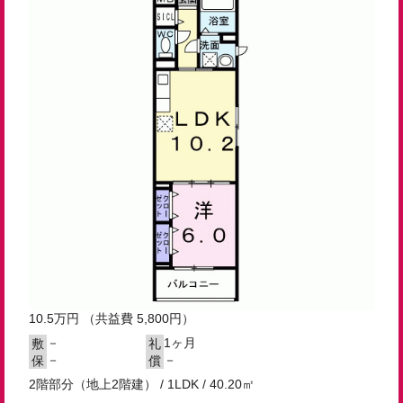
10.5
万円
（共益費 5,800円）
－
1ヶ月
敷
礼
－
－
保
償
2階部分（地上2階建） / 1LDK / 40.20㎡