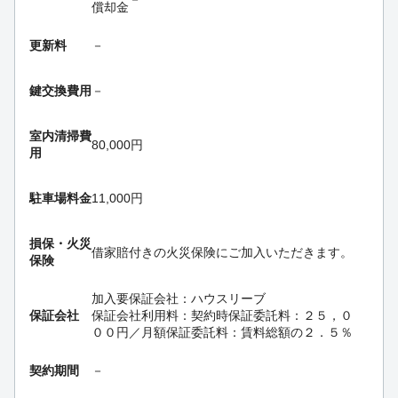
償却金
更新料
－
鍵交換費用
－
室内清掃費
80,000円
用
駐車場料金
11,000円
損保・
火災
借家賠付きの火災保険にご加入いただきます。
保険
加入要
保証会社：ハウスリーブ
保証会社
保証会社利用料：契約時保証委託料：２５，０
００円／月額保証委託料：賃料総額の２．５％
契約期間
－