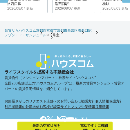
洛西口駅
洛西口駅
桂駅
2026/08/07 更新
2026/08/07 更新
2026/08/03 更新
賃貸ならハウスコム
京都府
京都市
京都市西京区
洛西口駅
メゾン・ド・サンジュール
202号室
ライフスタイルを提案する不動産会社
賃貸物件（マンション･アパート）検索サイト"ハウスコム"
全国200店舗以上の"ハウスコムグループ"は、最新の賃貸マンション・賃貸ア
パートの賃貸住宅情報をご紹介しています。
お部屋さがしのリクエスト
店舗へのお問い合わせ
勧誘方針
個人情報保護方針
利用者情報の外部送信
お客様相談室
サイトマップ
企業情報
採用情報
最新の空室状況を
電話ですぐに確認
Copyright © Housecom. All Rights Reserved.