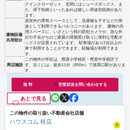
クインクローゼット、玄関にはシューズボックス、ま
た、床下収納といったあれば嬉しい用途別収納があり
ます。
居室外の専有スペースとして、洗濯物を干すなどの用
途として利用できるバルコニーがあります。 建物の共
用スペースに、いざという時の防犯カメラや、急な外
建物設備
出や不在がちのご家庭の荷物受け取りに便利な宅配ボ
共用部分
ックスが設置されています。 駐車場があり2台以上の
車で利用することができます。駐輪場が利用できま
す。
この物件の学区は、樫原小学校区・樫原中学校区で
周辺施設
す。近くには、徒歩11分（850m）で洛西口駅がありま
す。
無 料
空室状況を
問い合わせ
する
あとで見る
この物件の取り扱い不動産会社店舗
ハウスコム 桂店