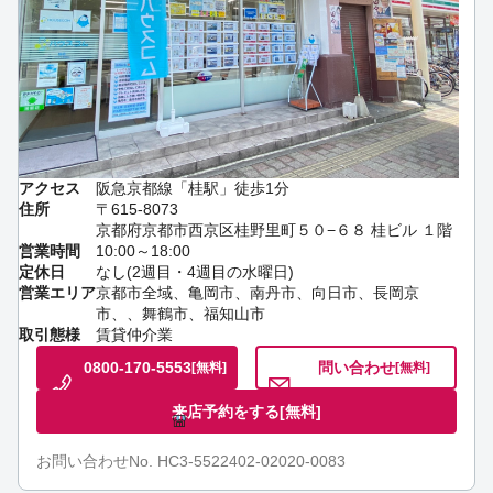
アクセス
阪急京都線「桂駅」徒歩1分
住所
〒615-8073
京都府京都市西京区桂野里町５０−６８ 桂ビル １階
営業時間
10:00～18:00
定休日
なし(2週目・4週目の水曜日)
営業エリア
京都市全域、亀岡市、南丹市、向日市、長岡京
市、、舞鶴市、福知山市
取引態様
賃貸仲介業
0800-170-5553
問い合わせ
[無料]
[無料]
来店予約をする
[無料]
お問い合わせNo. HC3-5522402-02020-0083