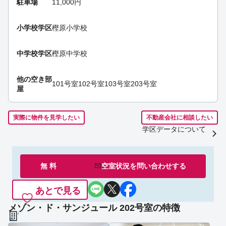
駐車場
11,000円
小学校学区
樫原小学校
中学校学区
樫原中学校
他の空き部
101号室
102号室
103号室
203号室
屋
実際に物件を見学したい
不動産会社に相談したい
学区データについて
無 料
空室状況を
問い合わせ
する
あとで見る
メゾン・ド・サンジュール 202号室の特徴