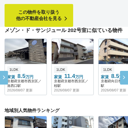
この物件を取り扱う
他の不動産会社を見る
メゾン・ド・サンジュール 202号室に似ている物件
1LDK
1LDK
1LDK
8.5
11.4
8.5
家賃
万円
家賃
万円
家賃
万円
京都府京都市西京区／
京都府京都市西京区／
京都府向日市／
洛西口駅
桂駅
駅
2026/08/07 更新
2026/08/07 更新
2026/08/07 更新
地域別人気物件ランキング