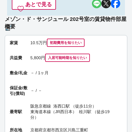
あとで見る
メゾン・ド・サンジュール 202号室の賃貸物件部屋
概要
家賃
10.5
万円
初期費用を
知りたい
共益費
5,800円
入居可能時期
を知りたい
敷金/礼金
－ / 1ヶ月
保証金/
敷
－ / －
引(償却)
阪急京都線
洛西口駅
（徒歩11分）
最寄駅
東海道本線（JR西日本）
桂川駅
（徒歩19
分）
所在地
京都府京都市西京区川島三重町