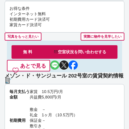
お得な条件
インターネット無料
初期費用カード決済可
家賃カード決済可
写真をもっと見たい
実際に物件を見学したい
無 料
空室状況を
問い合わせ
する
あとで見る
メゾン・ド・サンジュール 202号室の賃貸契約情報
毎月支払う
家賃
10.5
万円
/月
金額
共益費
5,800
円
/月
敷金
－
礼金
1ヶ月
（
10.5
万円
）
初期費用
保証金
－
敷引き
－