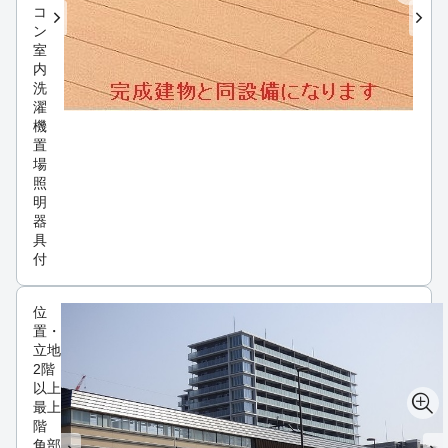
コ
ン
室
内
洗
濯
機
置
場
照
明
器
具
付
位
置・
立地
2階
以上
最上
階
角部