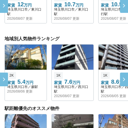
12
10.7
10.5
家賃
万円
家賃
万円
家賃
万
埼玉県川口市／東川口
埼玉県川口市／東川口
埼玉県川口市／
駅
駅
行駅
2026/08/07 更新
2026/08/07 更新
2026/08/07 更新
地域別人気物件ランキング
2K
1K
1K
5.4
7.6
8.6
家賃
万円
家賃
万円
家賃
万円
埼玉県川口市／蕨駅
埼玉県川口市／西川口
埼玉県川口市／
2026/08/06 更新
駅
駅
2026/08/07 更新
2026/08/05 更新
駅距離優先のオススメ物件