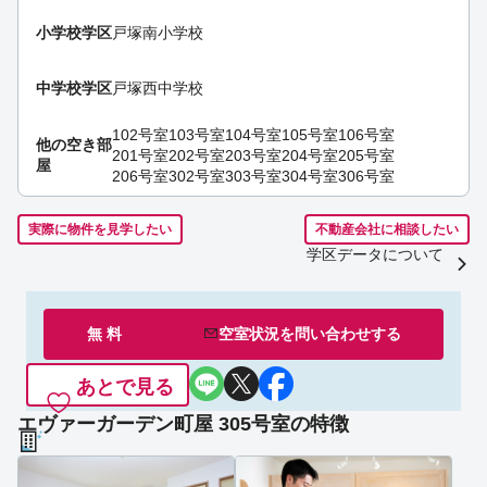
小学校学区
戸塚南小学校
中学校学区
戸塚西中学校
102号室
103号室
104号室
105号室
106号室
他の空き部
201号室
202号室
203号室
204号室
205号室
屋
206号室
302号室
303号室
304号室
306号室
実際に物件を見学したい
不動産会社に相談したい
学区データについて
無 料
空室状況を
問い合わせ
する
あとで見る
エヴァーガーデン町屋 305号室の特徴