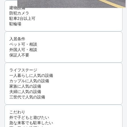
建物設備
防犯カメラ
駐車2台以上可
駐輪場
入居条件
ペット可・相談
外国人可・相談
保証人不要
ライフステージ
一人暮らしに人気の設備
カップルに人気の設備
家族に人気の設備
夫婦に人気の設備
三世代で人気の設備
こだわり
外で子どもと遊びたい
急な来客でも駐車したい