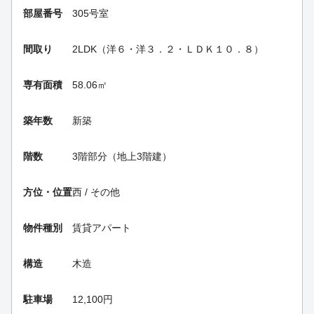
部屋番号
305号室
間取り
2LDK（洋６・洋３．２・ＬＤＫ１０．８）
専有面積
58.06㎡
築年数
新築
階数
3階部分（地上3階建）
方位・位置
西 / その他
物件種別
賃貸アパート
構造
木造
駐車場
12,100円