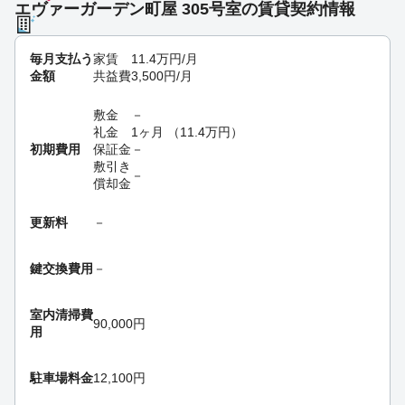
エヴァーガーデン町屋 305号室の賃貸契約情報
毎月支払う
家賃
11.4
万円
/月
金額
共益費
3,500
円
/月
敷金
－
礼金
1ヶ月
（
11.4
万円
）
初期費用
保証金
－
敷引き
－
償却金
更新料
－
鍵交換費用
－
室内清掃費
90,000円
用
駐車場料金
12,100円