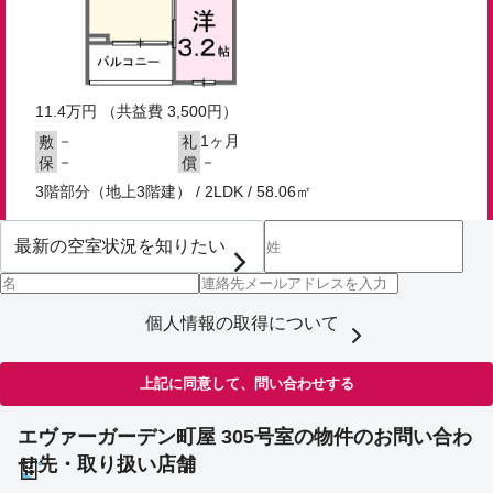
11.4
万円
（共益費 3,500円）
－
1ヶ月
敷
礼
－
－
保
償
3階部分（地上3階建） / 2LDK / 58.06㎡
個人情報の取得について
上記に同意して、問い合わせする
エヴァーガーデン町屋 305号室の物件のお問い合わ
せ先・取り扱い店舗