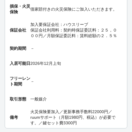
損保・
火災
借家賠付きの火災保険にご加入いただきます。
保険
加入要
保証会社：ハウスリーブ
保証会社
保証会社利用料：契約時保証委託料：２５，０
００円／月額保証委託料：賃料総額の２．５％
契約期間
－
入居可能日
2026年12月上旬
フリーレン
－
ト期間
取引形態
一般媒介
火災保険要加入／更新事務手数料22000円／
備考
ruumサポート（月額1980円、税込）が必要で
す。／鍵セット費3300円