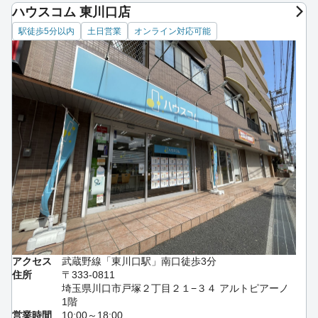
ハウスコム 東川口店
駅徒歩5分以内
土日営業
オンライン対応可能
アクセス
武蔵野線「東川口駅」南口徒歩3分
住所
〒333-0811
埼玉県川口市戸塚２丁目２１−３４ アルトピアーノ
1階
営業時間
10:00～18:00