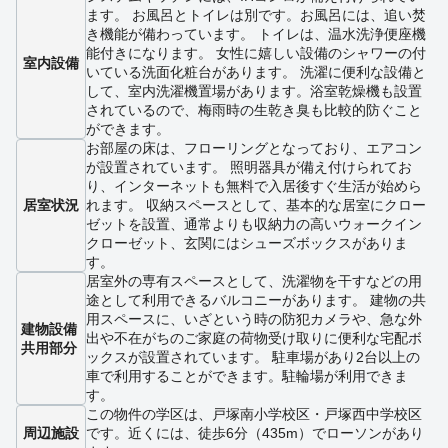
ます。 お風呂とトイレは別です。お風呂には、追い焚
き機能が備わっています。 トイレは、温水洗浄便座機
能付きになります。 女性に嬉しい設備のシャワーの付
室内設備
いている洗面化粧台があります。 洗濯に便利な設備と
して、室内洗濯機置場があります。浴室乾燥機も設置
されているので、梅雨時の生乾き臭も比較的防ぐこと
ができます。
お部屋の床は、フローリングとなっており、エアコン
が設置されています。 照明器具が備え付けられてお
り、インターネットも無料で入居後すぐ生活が始めら
居室状況
れます。 収納スペースとして、基本的な居室にクロー
ゼットを設置、通常よりも収納力の高いウォークイン
クローゼット、玄関にはシューズボックスがありま
す。
居室外の専有スペースとして、洗濯物を干すなどの用
途として利用できるバルコニーがあります。 建物の共
用スペースに、いざという時の防犯カメラや、急な外
建物設備
出や不在がちのご家庭の荷物受け取りに便利な宅配ボ
共用部分
ックスが設置されています。 駐車場があり2台以上の
車で利用することができます。駐輪場が利用できま
す。
この物件の学区は、戸塚南小学校区・戸塚西中学校区
周辺施設
です。近くには、徒歩6分（435m）でローソンがあり