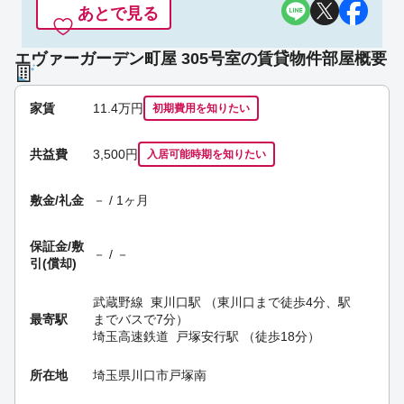
あとで見る
エヴァーガーデン町屋 305号室の賃貸物件部屋概要
家賃
11.4
万円
初期費用を
知りたい
共益費
3,500円
入居可能時期
を知りたい
敷金/礼金
－ / 1ヶ月
保証金/
敷
－ / －
引(償却)
武蔵野線
東川口駅
（東川口まで徒歩4分、駅
最寄駅
までバスで7分）
埼玉高速鉄道
戸塚安行駅
（徒歩18分）
所在地
埼玉県川口市戸塚南