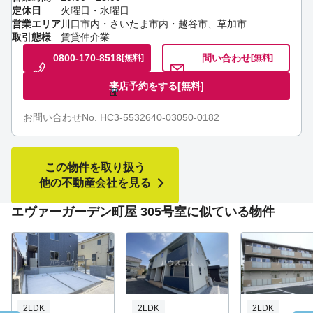
定休日
火曜日・水曜日
営業エリア
川口市内・さいたま市内・越谷市、草加市
取引態様
賃貸仲介業
0800-170-8518
問い合わせ
[無料]
[無料]
来店予約をする
[無料]
お問い合わせNo. HC3-5532640-03050-0182
この物件を取り扱う
他の不動産会社を見る
エヴァーガーデン町屋 305号室に似ている物件
2LDK
2LDK
2LDK