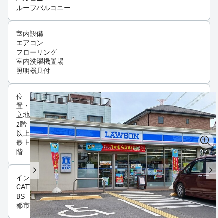
ルーフバルコニー
室内設備
エアコン
フローリング
室内洗濯機置場
照明器具付
位
置・
立地
2階
以上
最上
階
インフラ
CATV
BS
都市ガス