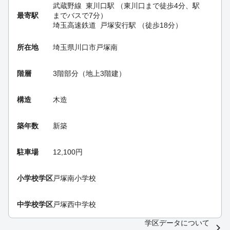
武蔵野線
東川口駅
（東川口まで徒歩4分、駅
最寄駅
までバスで7分）
埼玉高速鉄道
戸塚安行駅
（徒歩18分）
所在地
埼玉県川口市戸塚南
階層
3階部分（地上3階建）
構造
木造
築年数
新築
駐車場
12,100円
小学校学区
戸塚南小学校
中学校学区
戸塚西中学校
学区データについて