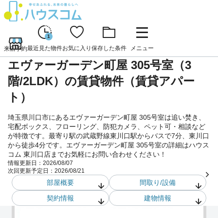
1
最近見た物件
お気に入り
保存した条件
メニュー
来店予約
エヴァーガーデン町屋 305号室（3
階/2LDK）の賃貸物件（賃貸アパー
ト）
埼玉県川口市にあるエヴァーガーデン町屋 305号室は追い焚き、
宅配ボックス、フローリング、防犯カメラ、ペット可・相談など
が特徴です。最寄り駅の武蔵野線東川口駅からバスで7分、東川口
から徒歩4分です。エヴァーガーデン町屋 305号室の詳細はハウス
コム 東川口店までお気軽にお問い合わせください！
情報更新日：
2026/08/07
次回更新予定日：
2026/08/21
部屋概要
間取り/設備
契約情報
建物情報