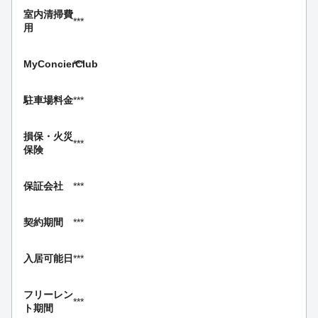
室内清掃費
***
用
MyConcierClub
***
駐車場料金
***
損保・
火災
***
保険
保証会社
***
契約期間
***
入居可能日
***
フリーレン
***
ト期間