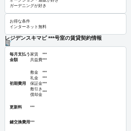
オークション・通販が好き
ガーデニングが好き
お得な条件
インターネット無料
レジデンスキマピ ***号室の賃貸契約情報
毎月支払う
家賃
***
金額
共益費
***
敷金
***
礼金
***
初期費用
保証金
***
敷引き
***
償却金
更新料
***
鍵交換費用
***