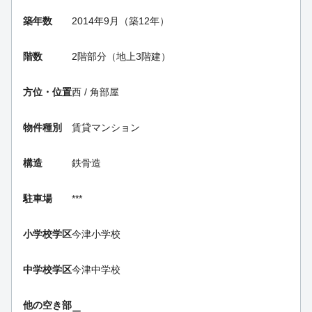
築年数
2014年9月（築12年）
階数
2階部分（地上3階建）
方位・位置
西 / 角部屋
物件種別
賃貸マンション
構造
鉄骨造
駐車場
***
小学校学区
今津小学校
中学校学区
今津中学校
他の空き部
ー