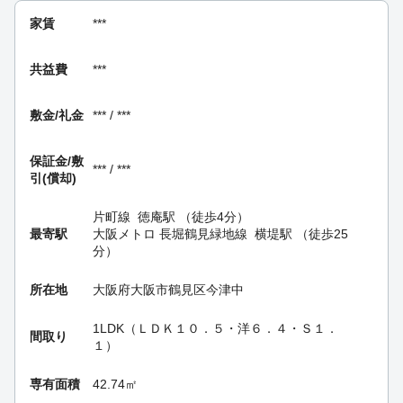
家賃
***
共益費
***
敷金/礼金
*** / ***
保証金/
敷
*** / ***
引(償却)
片町線
徳庵駅
（徒歩4分）
最寄駅
大阪メトロ 長堀鶴見緑地線
横堤駅
（徒歩25
分）
所在地
大阪府大阪市鶴見区今津中
1LDK（ＬＤＫ１０．５・洋６．４・Ｓ１．
間取り
１）
専有面積
42.74㎡