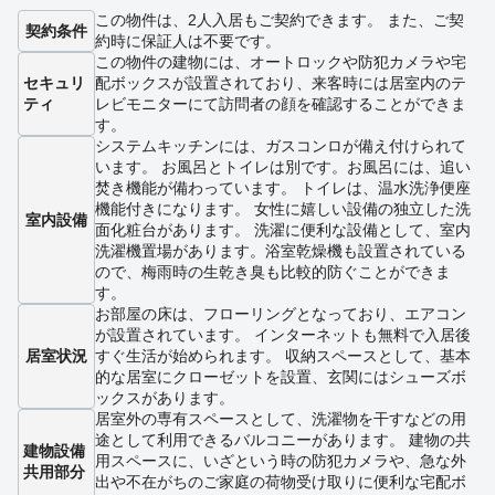
この物件は、2人入居もご契約できます。 また、ご契
契約条件
約時に保証人は不要です。
この物件の建物には、オートロックや防犯カメラや宅
セキュリ
配ボックスが設置されており、来客時には居室内のテ
ティ
レビモニターにて訪問者の顔を確認することができま
す。
システムキッチンには、ガスコンロが備え付けられて
います。 お風呂とトイレは別です。お風呂には、追い
焚き機能が備わっています。 トイレは、温水洗浄便座
機能付きになります。 女性に嬉しい設備の独立した洗
室内設備
面化粧台があります。 洗濯に便利な設備として、室内
洗濯機置場があります。浴室乾燥機も設置されている
ので、梅雨時の生乾き臭も比較的防ぐことができま
す。
お部屋の床は、フローリングとなっており、エアコン
が設置されています。 インターネットも無料で入居後
居室状況
すぐ生活が始められます。 収納スペースとして、基本
的な居室にクローゼットを設置、玄関にはシューズボ
ックスがあります。
居室外の専有スペースとして、洗濯物を干すなどの用
途として利用できるバルコニーがあります。 建物の共
建物設備
用スペースに、いざという時の防犯カメラや、急な外
共用部分
出や不在がちのご家庭の荷物受け取りに便利な宅配ボ