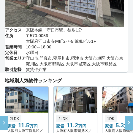
アクセス
京阪本線「守口市駅」徒歩1分
住所
〒570-0056
大阪府守口市寺内町2-7-5 荒萬ビル1F
営業時間
10:00～18:00
定休日
水曜日
営業エリア
守口市,門真市,寝屋川市,摂津市,大阪市旭区,大阪市東
淀川区,大阪市都島区,大阪市城東区,大阪市鶴見区
取引態様
賃貸仲介業
地域別人気物件ランキング
2LDK
2LDK
1DK
11.5
11.2
5.3
家賃
万円
家賃
万円
家賃
万円
大阪府大阪市鶴見区／
大阪府大阪市鶴見区／
大阪府大阪市鶴