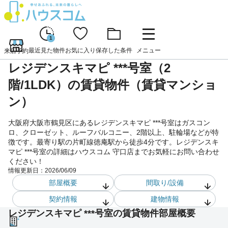
1
最近見た物件
お気に入り
保存した条件
メニュー
来店予約
レジデンスキマピ ***号室（2
階/1LDK）の賃貸物件（賃貸マンショ
ン）
大阪府大阪市鶴見区にあるレジデンスキマピ ***号室はガスコン
ロ、クローゼット、ルーフバルコニー、2階以上、駐輪場などが特
徴です。最寄り駅の片町線徳庵駅から徒歩4分です。レジデンスキ
マピ ***号室の詳細はハウスコム 守口店までお気軽にお問い合わせ
ください！
情報更新日：
2026/06/09
部屋概要
間取り/設備
契約情報
建物情報
レジデンスキマピ ***号室の賃貸物件部屋概要