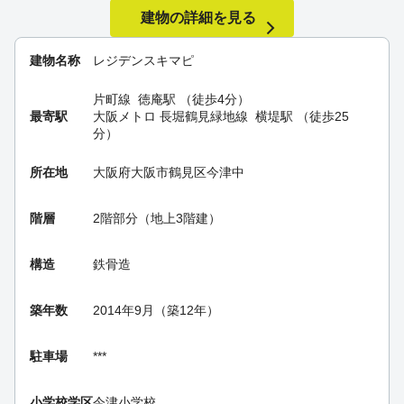
建物の詳細を見る
建物名称
レジデンスキマピ
片町線
徳庵駅
（徒歩4分）
最寄駅
大阪メトロ 長堀鶴見緑地線
横堤駅
（徒歩25
分）
所在地
大阪府大阪市鶴見区今津中
階層
2階部分（地上3階建）
構造
鉄骨造
築年数
2014年9月（築12年）
駐車場
***
小学校学区
今津小学校