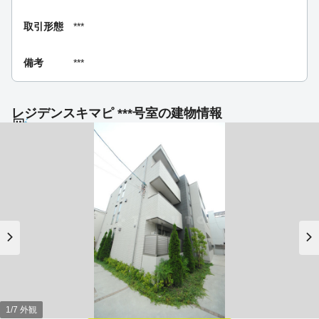
取引形態
***
備考
***
レジデンスキマピ ***号室の建物情報
1/7 外観