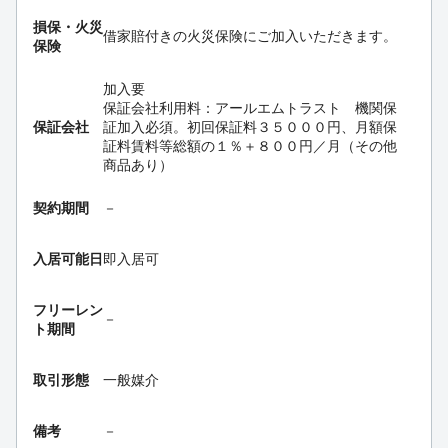
損保・
火災
借家賠付きの火災保険にご加入いただきます。
保険
加入要
保証会社利用料：アールエムトラスト 機関保
保証会社
証加入必須。初回保証料３５０００円、月額保
証料賃料等総額の１％＋８００円／月（その他
商品あり）
契約期間
－
入居可能日
即入居可
フリーレン
－
ト期間
取引形態
一般媒介
備考
－