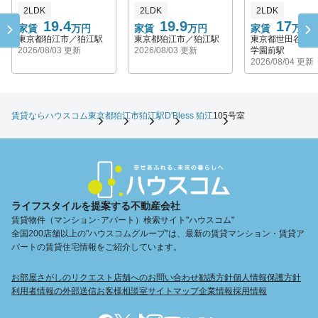
2LDK
2LDK
2LDK
19.4
19.9
17
家賃
万円
家賃
万円
家賃
万円
東京都狛江市／狛江駅
東京都狛江市／狛江駅
東京都世田谷区
2026/08/03 更新
2026/08/03 更新
学園前駅
2026/08/04 更新
賃貸ならハウスコム
東京都
狛江市
狛江駅
D'Bless 狛江
105号室
ライフスタイルを提案する不動産会社
賃貸物件（マンション･アパート）検索サイト"ハウスコム"
全国200店舗以上の"ハウスコムグループ"は、最新の賃貸マンション・賃貸ア
パートの賃貸住宅情報をご紹介しています。
お部屋さがしのリクエスト
店舗へのお問い合わせ
勧誘方針
個人情報保護方針
利用者情報の外部送信
お客様相談室
サイトマップ
企業情報
採用情報