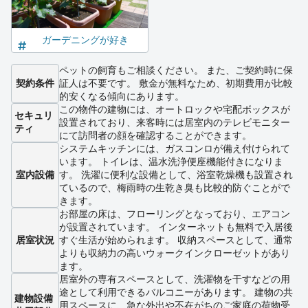
ガーデニングが好き
ペットの飼育もご相談ください。 また、ご契約時に保
契約条件
証人は不要です。 敷金が無料なため、初期費用が比較
的安くなる傾向にあります。
この物件の建物には、オートロックや宅配ボックスが
セキュリ
設置されており、来客時には居室内のテレビモニター
ティ
にて訪問者の顔を確認することができます。
システムキッチンには、ガスコンロが備え付けられて
います。 トイレは、温水洗浄便座機能付きになりま
室内設備
す。 洗濯に便利な設備として、浴室乾燥機も設置され
ているので、梅雨時の生乾き臭も比較的防ぐことがで
きます。
お部屋の床は、フローリングとなっており、エアコン
が設置されています。 インターネットも無料で入居後
居室状況
すぐ生活が始められます。 収納スペースとして、通常
よりも収納力の高いウォークインクローゼットがあり
ます。
居室外の専有スペースとして、洗濯物を干すなどの用
途として利用できるバルコニーがあります。 建物の共
建物設備
用スペースに、急な外出や不在がちのご家庭の荷物受