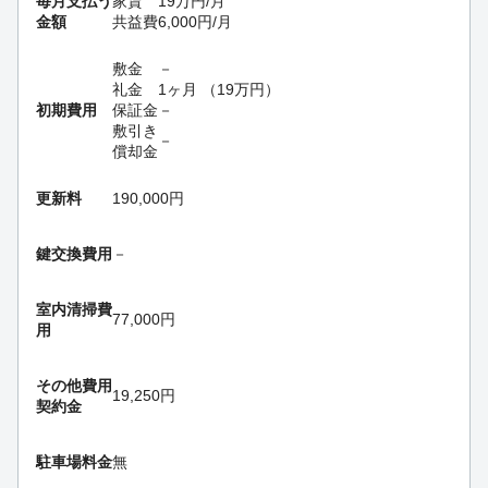
毎月支払う
家賃
19
万円
/月
金額
共益費
6,000
円
/月
敷金
－
礼金
1ヶ月
（
19
万円
）
初期費用
保証金
－
敷引き
－
償却金
更新料
190,000円
鍵交換費用
－
室内清掃費
77,000円
用
その他費用
19,250円
契約金
駐車場料金
無