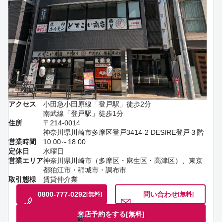
アクセス
小田急小田原線「登戸駅」徒歩2分
南武線「登戸駅」徒歩1分
住所
〒214-0014
神奈川県川崎市多摩区登戸3414-2 DESIRE登戸３階
営業時間
10:00～18:00
定休日
水曜日
営業エリア
神奈川県川崎市（多摩区・麻生区・高津区）、東京
都狛江市・稲城市・調布市
取引態様
賃貸仲介業
0800-777-0292
問い合わせ
[無料]
[無料]
来店予約をする
[無料]