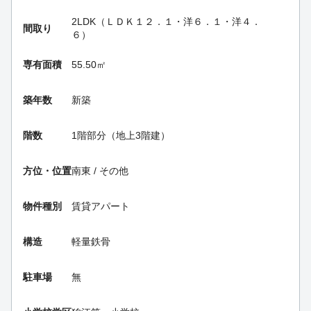
2LDK（ＬＤＫ１２．１・洋６．１・洋４．
間取り
６）
専有面積
55.50㎡
築年数
新築
階数
1階部分（地上3階建）
方位・位置
南東 / その他
物件種別
賃貸アパート
構造
軽量鉄骨
駐車場
無