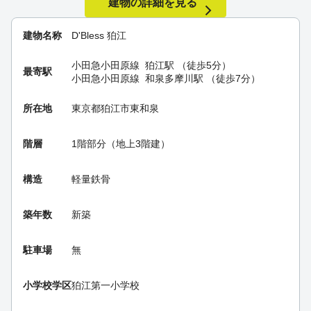
建物の詳細を見る
建物名称
D'Bless 狛江
小田急小田原線
狛江駅
（徒歩5分）
最寄駅
小田急小田原線
和泉多摩川駅
（徒歩7分）
所在地
東京都狛江市東和泉
階層
1階部分（地上3階建）
構造
軽量鉄骨
築年数
新築
駐車場
無
小学校学区
狛江第一小学校