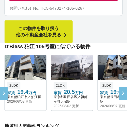
お問い合わせNo. HC5-5473274-105-0267
この物件を取り扱う
他の不動産会社を見る
D'Bless 狛江 105号室に似ている物件
2LDK
2LDK
2LDK
19.4
20.5
19
家賃
万円
家賃
万円
家賃
万円
東京都狛江市／狛江駅
東京都世田谷区／祖師
東京都世田谷区
2026/08/03 更新
ヶ谷大蔵駅
駅
2026/08/02 更新
2026/08/07 更新
地域別人気物件ランキング