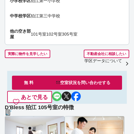
小学校学区
狛江第一小学校
中学校学区
狛江第三中学校
他の空き部
101号室
102号室
305号室
屋
実際に物件を見学したい
不動産会社に相談したい
学区データについて
無 料
空室状況を
問い合わせ
する
あとで見る
D'Bless 狛江 105号室の特徴