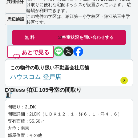
共用部分
け取りに便利な宅配ボックスが設置されています。 駐
輪場が利用できます。
この物件の学区は、狛江第一小学校区・狛江第三中学
周辺施設
校区です。
無 料
空室状況を
問い合わせ
する
あとで見る
この物件の取り扱い不動産会社店舗
ハウスコム 登戸店
D'Bless 狛江 105号室の間取り
間取り：2LDK
間取詳細：2LDK（ＬＤＫ１２．１・洋６．１・洋４．６）
専有面積：55.50㎡
方位：南東
部屋位置：その他