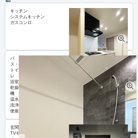
キッチン
システムキッチン
ガスコンロ
バ
ス・
トイ
レ
浴室
乾燥
機
温水
洗浄
便座
玄関
TVモニタ付インターホン