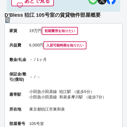
あとで見る
D'Bless 狛江 105号室の賃貸物件部屋概要
家賃
19
万円
初期費用を
知りたい
共益費
6,000円
入居可能時期
を知りたい
敷金/礼金
－ / 1ヶ月
保証金/
敷
－ / －
引(償却)
小田急小田原線
狛江駅
（徒歩5分）
最寄駅
小田急小田原線
和泉多摩川駅
（徒歩7分）
所在地
東京都狛江市東和泉
部屋番号
105号室