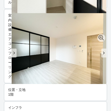
ルーフバルコニー
室
内
設
備
エ
ア
コ
ン
フ
ロ
ー
リ
ン
グ
位置・立地
1階
インフラ