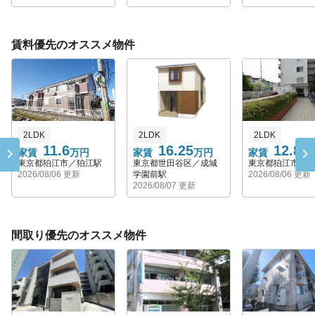
賃料優先のオススメ物件
2LDK
2LDK
2LDK
11.6
16.25
12.8
家賃
万円
家賃
万円
家賃
万
東京都狛江市／狛江駅
東京都世田谷区／成城
東京都狛江市／
2026/08/06 更新
学園前駅
2026/08/06 更新
2026/08/07 更新
間取り優先のオススメ物件