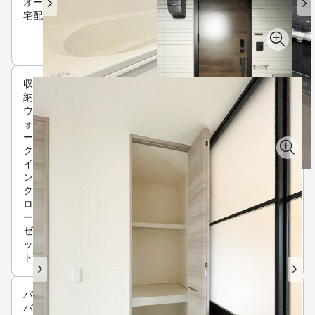
オートロック
宅配ボックス
収
納
ウ
ォ
ー
ク
イ
ン
ク
ロ
ー
ゼ
ッ
ト
バルコニー
バルコニー