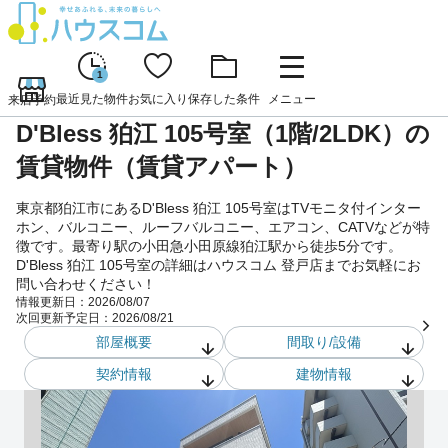
1
最近見た物件
お気に入り
保存した条件
メニュー
来店予約
D'Bless 狛江 105号室（1階/2LDK）の
賃貸物件（賃貸アパート）
東京都狛江市にあるD'Bless 狛江 105号室はTVモニタ付インター
ホン、バルコニー、ルーフバルコニー、エアコン、CATVなどが特
徴です。最寄り駅の小田急小田原線狛江駅から徒歩5分です。
D'Bless 狛江 105号室の詳細はハウスコム 登戸店までお気軽にお
問い合わせください！
情報更新日：
2026/08/07
次回更新予定日：
2026/08/21
部屋概要
間取り/設備
契約情報
建物情報