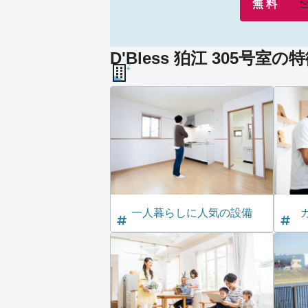
無 料
D'Bless 狛江 305号室の
一人暮らしに人気の設備