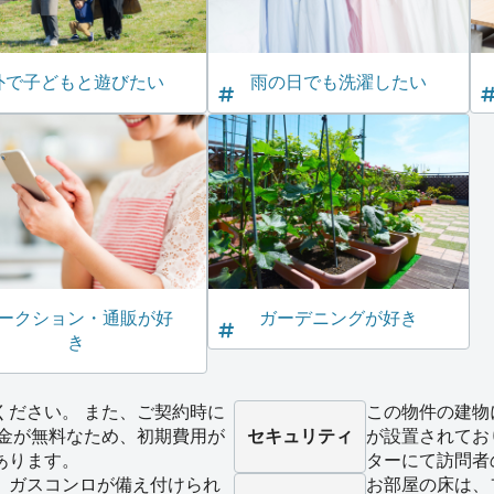
外で子どもと遊びたい
雨の日でも洗濯したい
ークション・通販が好
ガーデニングが好き
き
ください。 また、ご契約時に
この物件の建物
敷金が無料なため、初期費用が
セキュリティ
が設置されてお
あります。
ターにて訪問者
、ガスコンロが備え付けられ
お部屋の床は、