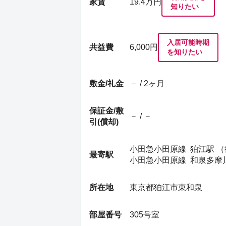
家賃
19.4
万円
知りたい
入居可能時期
共益費
6,000円
を知りたい
敷金/礼金
－ / 2ヶ月
保証金/
敷
－ / －
引(償却)
小田急小田原線
狛江駅
（
最寄駅
小田急小田原線
和泉多摩
所在地
東京都狛江市東和泉
部屋番号
305号室