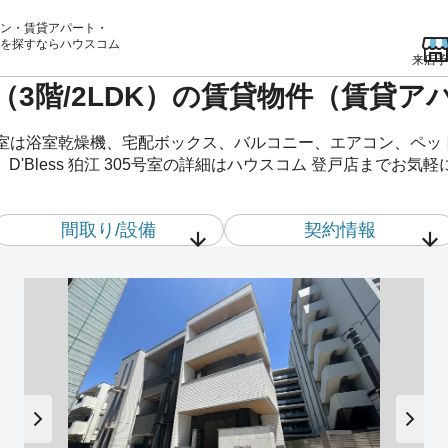
ン・賃貸アパート・
を
探すならハウスコム
来店予
5号室（3階/2LDK）の賃貸物件（賃貸
 305号室は浴室乾燥機、宅配ボックス、バルコニー、エアコン、
'Bless 狛江 305号室の詳細はハウスコム 登戸店までお気
間取り/設備
契約情報