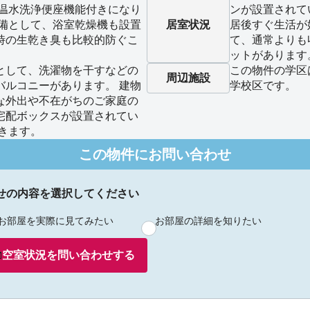
、温水洗浄便座機能付きになり
ンが設置されて
設備として、浴室乾燥機も設置
居室状況
居後すぐ生活が
時の生乾き臭も比較的防ぐこ
て、通常よりも
ットがあります
として、洗濯物を干すなどの
この物件の学区
周辺施設
バルコニーがあります。 建物
学校区です。
な外出や不在がちのご家庭の
宅配ボックスが設置されてい
きます。
この物件にお問い合わせ
せの内容を選択してください
お部屋を実際に見てみたい
お部屋の詳細を知りたい
空室状況を
問い合わせ
する