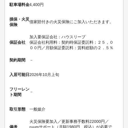
駐車場料金
4,400円
損保・
火災
借家賠付きの火災保険にご加入いただきます。
保険
加入要
保証会社：ハウスリーブ
保証会社
保証会社利用料：契約時保証委託料：２５，０
００円／月額保証委託料：賃料総額の２．５％
契約期間
－
入居可能日
2026年10月上旬
フリーレン
－
ト期間
取引形態
一般媒介
火災保険要加入／更新事務手数料22000円／
備考
ruumサポート（月額1980円、税込）が必要で