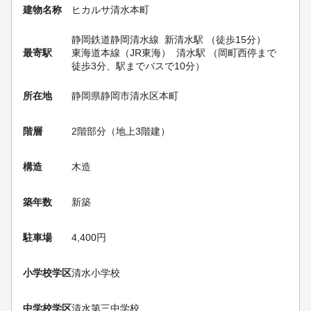
建物名称
ヒカルサ清水本町
静岡鉄道静岡清水線
新清水駅
（徒歩15分）
最寄駅
東海道本線（JR東海）
清水駅
（岡町西停まで
徒歩3分、駅までバスで10分）
所在地
静岡県静岡市清水区本町
階層
2階部分（地上3階建）
構造
木造
築年数
新築
駐車場
4,400円
小学校学区
清水小学校
中学校学区
清水第三中学校