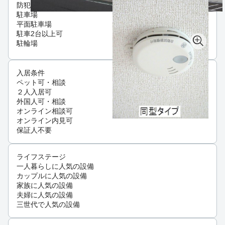
防犯カメラ
駐車場
平面駐車場
駐車2台以上可
駐輪場
入居条件
ペット可・相談
２人入居可
外国人可・相談
オンライン相談可
オンライン内見可
保証人不要
ライフステージ
一人暮らしに人気の設備
カップルに人気の設備
家族に人気の設備
夫婦に人気の設備
三世代で人気の設備