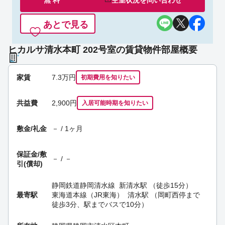
あとで見る
ヒカルサ清水本町 202号室の賃貸物件部屋概要
家賃
7.3
万円
初期費用を
知りたい
共益費
2,900円
入居可能時期
を知りたい
敷金/礼金
－ / 1ヶ月
保証金/
敷
－ / －
引(償却)
静岡鉄道静岡清水線
新清水駅
（徒歩15分）
最寄駅
東海道本線（JR東海）
清水駅
（岡町西停まで
徒歩3分、駅までバスで10分）