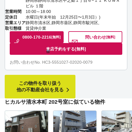
静岡県静岡市清水区中之郷１丁目６−１１ ＫＯＷＡ
ビル １階
営業時間
10:00～18:00
定休日
水曜日(年末年始 12月25日〜1月3日）)
営業エリア
静岡市清水区,静岡市葵区,静岡市駿河区,
取引態様
賃貸仲介業
0800-170-2216
問い合わせ
[無料]
[無料]
来店予約をする
[無料]
お問い合わせNo. HC3-5551027-02020-0079
この物件を取り扱う
他の不動産会社を見る
ヒカルサ清水本町 202号室に似ている物件