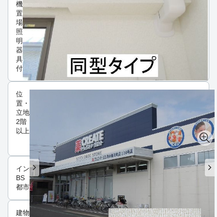
機
置
場
照
明
器
具
付
位
置・
立地
2階
以上
インフラ
BS
都市ガス
建物設備