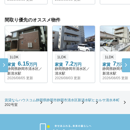
間取り優先のオススメ物件
1LDK
1LDK
1LDK
6.15
7.2
7
家賃
万円
家賃
万円
家賃
万円
静岡県静岡市清水区／
静岡県静岡市清水区／
静岡県静岡市清
新清水駅
清水駅
新清水駅
2026/08/05 更新
2026/08/03 更新
2026/08/05 更新
賃貸ならハウスコム
静岡県
静岡市
静岡市清水区
新清水駅
ヒカルサ清水本町
202号室