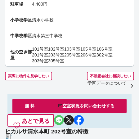
駐車場
4,400円
小学校学区
清水小学校
中学校学区
清水第三中学校
101号室
102号室
103号室
105号室
106号室
他の空き部
201号室
203号室
205号室
206号室
302号室
屋
303号室
305号室
実際に物件を見学したい
不動産会社に相談したい
学区データについて
無 料
空室状況を
問い合わせ
する
あとで見る
ヒカルサ清水本町 202号室の特徴