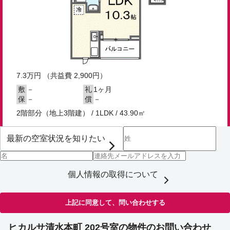
7.3
万円
（共益費 2,900円）
－
1ヶ月
敷
礼
－
－
保
償
2階部分（地上3階建） / 1LDK / 43.90㎡
個人情報の取得について
上記に同意して、問い合わせする
ヒカルサ清水本町 202号室の物件のお問い合わせ