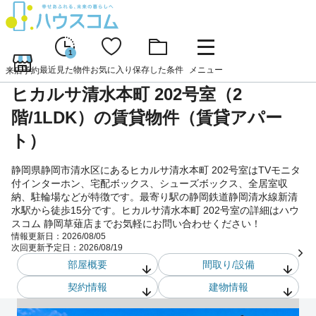
1
最近見た物件
お気に入り
保存した条件
メニュー
来店予約
ヒカルサ清水本町 202号室（2
階/1LDK）の賃貸物件（賃貸アパー
ト）
静岡県静岡市清水区にあるヒカルサ清水本町 202号室はTVモニタ
付インターホン、宅配ボックス、シューズボックス、全居室収
納、駐輪場などが特徴です。最寄り駅の静岡鉄道静岡清水線新清
水駅から徒歩15分です。ヒカルサ清水本町 202号室の詳細はハウ
スコム 静岡草薙店までお気軽にお問い合わせください！
情報更新日：
2026/08/05
次回更新予定日：
2026/08/19
部屋概要
間取り/設備
契約情報
建物情報