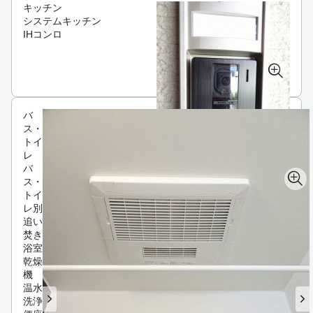
キッチン
システムキッチン
IHコンロ
バ
ス・
トイ
レ
バ
ス・
トイ
レ別
追い
焚き
浴室
乾燥
機
温水
洗浄