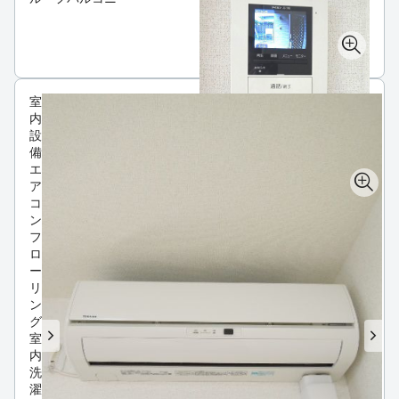
室
内
設
備
エ
ア
コ
ン
フ
ロ
ー
リ
ン
グ
室
内
洗
濯