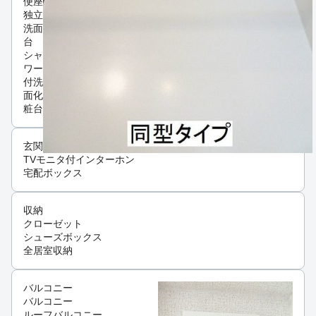
便座
独立
洗面
台
シャ
ワー
付洗
面化
粧台
玄関
TVモニタ付インターホン
宅配ボックス
収納
クローゼット
シューズボックス
全居室収納
バルコニー
バルコニー
ルーフバルコニー