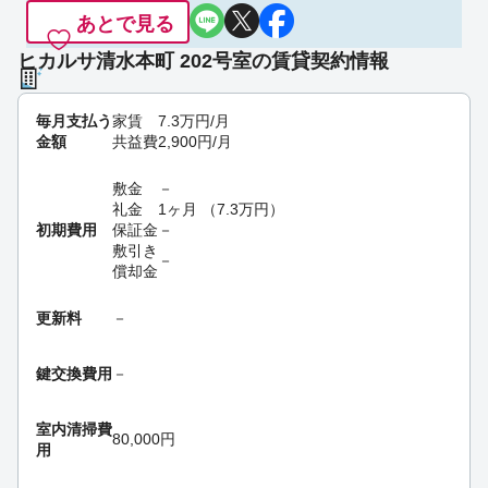
あとで見る
ヒカルサ清水本町 202号室の賃貸契約情報
毎月支払う
家賃
7.3
万円
/月
金額
共益費
2,900
円
/月
敷金
－
礼金
1ヶ月
（
7.3
万円
）
初期費用
保証金
－
敷引き
－
償却金
更新料
－
鍵交換費用
－
室内清掃費
80,000円
用