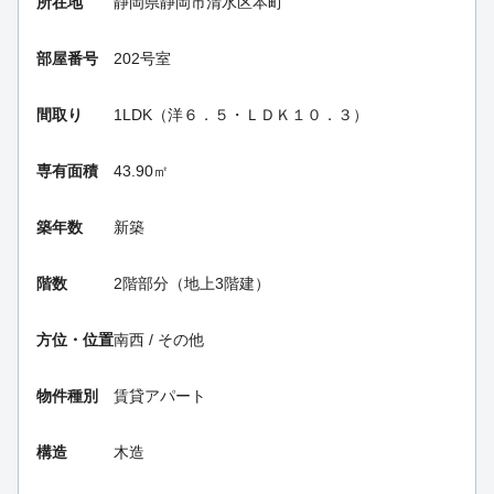
所在地
静岡県静岡市清水区本町
部屋番号
202号室
間取り
1LDK（洋６．５・ＬＤＫ１０．３）
専有面積
43.90㎡
築年数
新築
階数
2階部分（地上3階建）
方位・位置
南西 / その他
物件種別
賃貸アパート
構造
木造