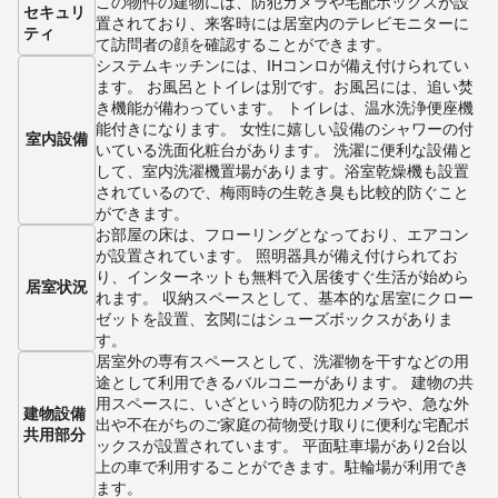
この物件の建物には、防犯カメラや宅配ボックスが設
セキュリ
置されており、来客時には居室内のテレビモニターに
ティ
て訪問者の顔を確認することができます。
システムキッチンには、IHコンロが備え付けられてい
ます。 お風呂とトイレは別です。お風呂には、追い焚
き機能が備わっています。 トイレは、温水洗浄便座機
能付きになります。 女性に嬉しい設備のシャワーの付
室内設備
いている洗面化粧台があります。 洗濯に便利な設備と
して、室内洗濯機置場があります。浴室乾燥機も設置
されているので、梅雨時の生乾き臭も比較的防ぐこと
ができます。
お部屋の床は、フローリングとなっており、エアコン
が設置されています。 照明器具が備え付けられてお
り、インターネットも無料で入居後すぐ生活が始めら
居室状況
れます。 収納スペースとして、基本的な居室にクロー
ゼットを設置、玄関にはシューズボックスがありま
す。
居室外の専有スペースとして、洗濯物を干すなどの用
途として利用できるバルコニーがあります。 建物の共
用スペースに、いざという時の防犯カメラや、急な外
建物設備
出や不在がちのご家庭の荷物受け取りに便利な宅配ボ
共用部分
ックスが設置されています。 平面駐車場があり2台以
上の車で利用することができます。駐輪場が利用でき
ます。