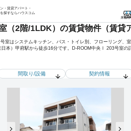
ン・賃貸アパート・
を
探すならハウスコム
来店予
3号室（2階/1LDK）の賃貸物件（賃
203号室はシステムキッチン、バス・トイレ別、フローリング
日本）甲府駅から徒歩16分です。D-ROOM中央Ⅰ 203号室
間取り/設備
契約情報