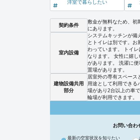
洋室で暮らしたい
敷金が無料なため、初
契約条件
にあります。
システムキッチンが備
とトイレは別です。お
わっています。 トイ
室内設備
なります。 女性に嬉
があります。 洗濯に
置場があります。
居室外の専有スペース
建物設備
共用
用途として利用できる
部分
場があり2台以上の車
輪場が利用できます。
お問い合わ
最新の空室状況を知りたい