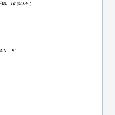
府駅
（徒歩16分）
）
・洋３．８）