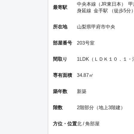
中央本線（JR東日本）
甲
最寄駅
身延線
金手駅
（徒歩5分
所在地
山梨県甲府市中央
部屋番号
203号室
間取り
1LDK（ＬＤＫ１０．１
専有面積
34.87㎡
築年数
新築
階数
2階部分（地上3階建）
方位・位置
北 / 角部屋