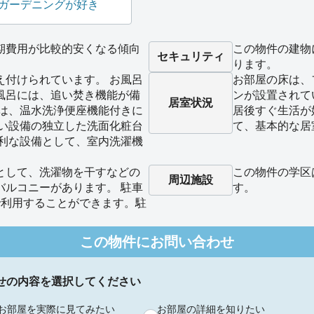
ガーデニングが好き
期費用が比較的安くなる傾向
この物件の建物
セキュリティ
ります。
え付けられています。 お風呂
お部屋の床は、
風呂には、追い焚き機能が備
ンが設置されて
居室状況
レは、温水洗浄便座機能付きに
居後すぐ生活が
しい設備の独立した洗面化粧台
て、基本的な居
便利な設備として、室内洗濯機
として、洗濯物を干すなどの
この物件の学区
周辺施設
バルコニーがあります。 駐車
す。
で利用することができます。駐
この物件にお問い合わせ
せの内容を選択してください
お部屋を実際に見てみたい
お部屋の詳細を知りたい