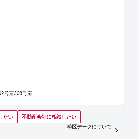
02号室
303号室
したい
不動産会社に相談したい
学区データについて