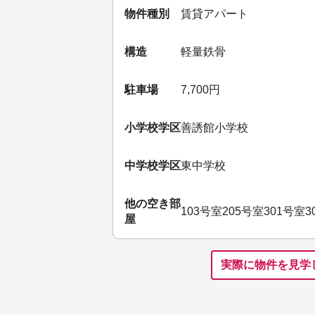
物件種別
賃貸アパート
構造
軽量鉄骨
駐車場
7,700円
小学校学区
善誘館小学校
中学校学区
東中学校
他の空き部
103号室
205号室
301号室
3
屋
実際に物件を見学