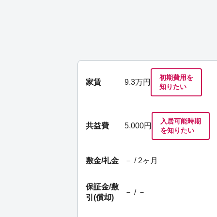
初期費用を
家賃
9.3
万円
知りたい
入居可能時期
共益費
5,000円
を知りたい
敷金/礼金
－ / 2ヶ月
保証金/
敷
－ / －
引(償却)