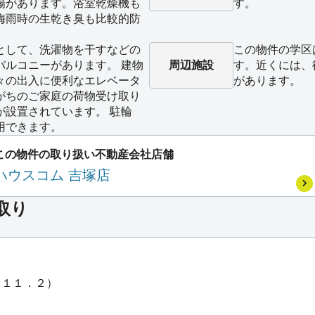
場があります。浴室乾燥機も
す。
梅雨時の生乾き臭も比較的防
として、洗濯物を干すなどの
この物件の学区
バルコニーがあります。 建物
周辺施設
す。近くには、
々の出入に便利なエレベータ
があります。
がちのご家庭の荷物受け取り
が設置されています。 駐輪
用できます。
この物件の取り扱い不動産会社店舗
ハウスコム 吉塚店
取り
Ｋ１１．２）