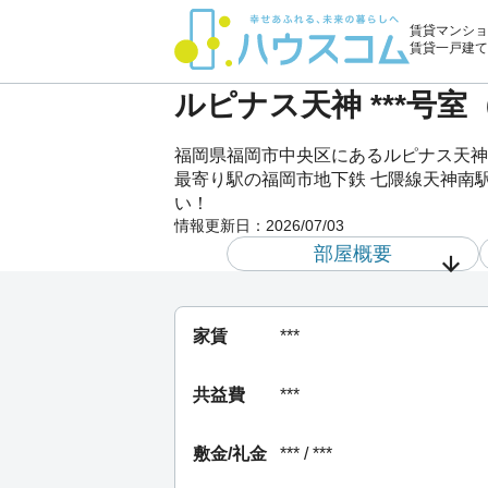
賃貸マンショ
賃貸一戸建て
ルピナス天神 ***号
福岡県福岡市中央区にあるルピナス天神
最寄り駅の福岡市地下鉄 七隈線天神南駅
い！
情報更新日：
2026/07/03
部屋概要
家賃
***
共益費
***
敷金/礼金
*** / ***