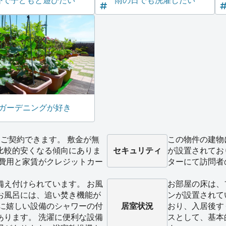
外で子どもと遊びたい
雨の日でも洗濯したい
ガーデニングが好き
ご契約できます。 敷金が無
この物件の建物
比較的安くなる傾向にありま
セキュリティ
が設置されてお
期費用と家賃がクレジットカー
ターにて訪問者
備え付けられています。 お風
お部屋の床は、
お風呂には、追い焚き機能が
ンが設置されて
性に嬉しい設備のシャワーの付
居室状況
おり、入居後す
あります。 洗濯に便利な設備
スとして、基本