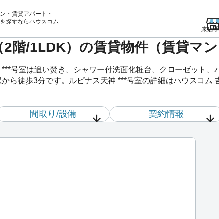
ン・賃貸アパート・
を
探すならハウスコム
来店予
室（2階/1LDK）の賃貸物件（賃貸マ
 ***号室は追い焚き、シャワー付洗面化粧台、クローゼット
から徒歩3分です。ルピナス天神 ***号室の詳細はハウスコム
間取り/設備
契約情報