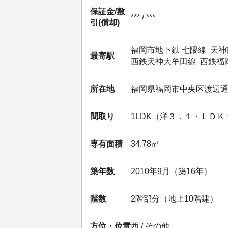
保証金/
敷
*** / ***
引(償却)
福岡市地下鉄 七隈線
天神
最寄駅
西鉄天神大牟田線
西鉄福
所在地
福岡県福岡市中央区渡辺
間取り
1LDK（洋３．１・ＬＤ
専有面積
34.78㎡
築年数
2010年9月（築16年）
階数
2階部分（地上10階建）
方位・位置
西 / その他