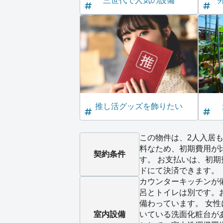
三世代で人気の設備
推し活グッズを飾りたい
この物件は、2人入居も
料なため、初期費用が
契約条件
す。 お支払いは、初
ドにて決済できます。
カウンターキッチンが
呂とトイレは別です。
備わっています。 女
室内設備
いている洗面化粧台が