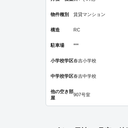
物件種別
賃貸マンション
構造
RC
駐車場
***
小学校学区
春吉小学校
中学校学区
春吉中学校
他の空き部
907号室
屋