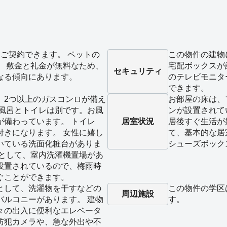
ご契約できます。 ペットの
この物件の建物
。 敷金と礼金が無料なため、
宅配ボックスが
セキュリティ
なる傾向にあります。
のテレビモニタ
できます。
、2つ以上のガスコンロが備え
お部屋の床は、
お風呂とトイレは別です。お風
ンが設置されて
が備わっています。 トイレ
居室状況
居後すぐ生活が
付きになります。 女性に嬉し
て、基本的な居
いている洗面化粧台がありま
シューズボック
備として、室内洗濯機置場があ
設置されているので、梅雨時
ぐことができます。
として、洗濯物を干すなどの
この物件の学区
周辺施設
バルコニーがあります。 建物
す。
々の出入に便利なエレベータ
防犯カメラや、急な外出や不