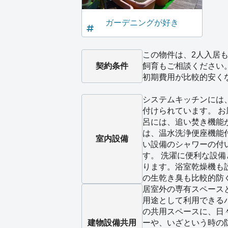
ガーデニングが好き
この物件は、2人入居も
契約条件
飼育もご相談ください
初期費用が比較的安く
システムキッチンには
付けられています。 
呂には、追い焚き機能
は、温水洗浄便座機能
室内設備
い設備のシャワーの付
す。 洗濯に便利な設
ります。浴室乾燥機も
の生乾き臭も比較的防
居室外の専有スペース
用途として利用できる
の共用スペースに、日
建物設備
共用
ーや、いざという時の