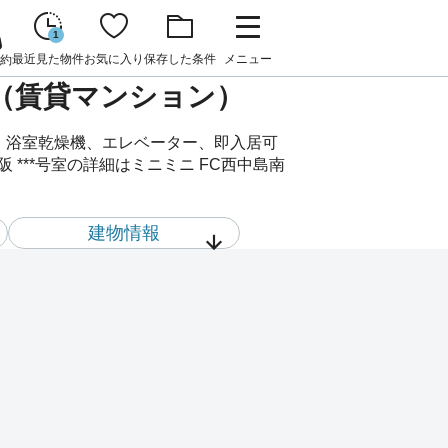
1
最近見た物件
お気に入り
保存した条件
メニュー
約
件（賃貸マンション）
上、浴室乾燥機、エレベーター、即入居可
***号室の詳細はミニミニ FC西中島南
建物情報