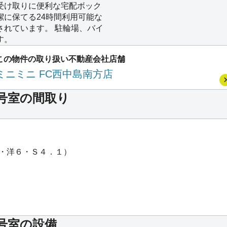
受け取りに便利な宅配ボック
潔に保てる24時間利用可能な
されています。 駐輪場、バイ
す。
この物件の取り扱い不動産会社店舗
ミニミニ FC西中島南方店
*号室の間取り
４・洋６・Ｓ４．１）
*号室の設備