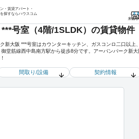
ン・賃貸アパート・
を
探すならハウスコム
来店予
***号室（4階/1SLDK）の賃貸物
ク新大阪 ***号室はカウンターキッチン、ガスコンロ二口以
御堂筋線西中島南方駅から徒歩8分です。アーバンパーク新大阪 
！
間取り/設備
契約情報