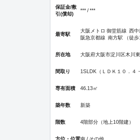
保証金/
敷
*** / ***
引(償却)
大阪メトロ 御堂筋線
西中
最寄駅
阪急京都線
南方駅
（徒歩
所在地
大阪府大阪市淀川区木川
間取り
1SLDK（ＬＤＫ１０．
専有面積
46.13㎡
築年数
新築
階数
4階部分（地上10階建）
方位・位置
南 / その他