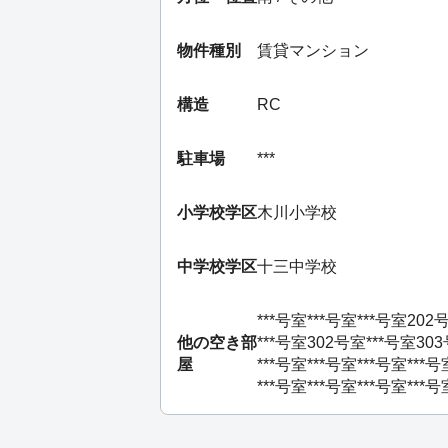
物件種別
賃貸マンション
構造
RC
駐車場
***
小学校学区
木川小学校
中学校学区
十三中学校
***号室
***号室
***号室
202
他の空き部
***号室
302号室
***号室
30
屋
***号室
***号室
***号室
***号
***号室
***号室
***号室
***号