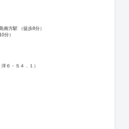
島南方駅
（徒歩8分）
10分）
東
４・洋６・Ｓ４．１）