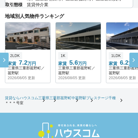
取引態様
賃貸仲介業
地域別人気物件ランキング
2LDK
1K
1LDK
7.2
5.6
6.2
家賃
万円
家賃
万円
家賃
万円
三重県三重郡菰野町／
三重県三重郡菰野町／
三重県三重郡菰
菰野駅
菰野駅
菰野駅
2026/08/05 更新
2026/08/05 更新
2026/08/05 更新
賃貸ならハウスコム
三重県
三重郡菰野町
中菰野駅
プレステージ千種
＊＊＊号室