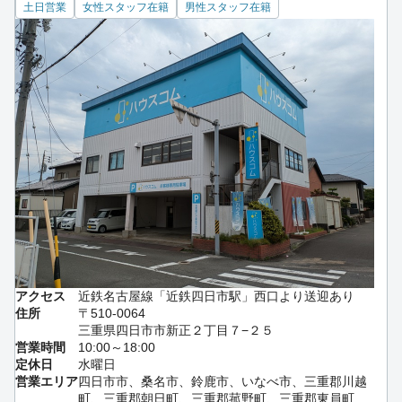
土日営業
女性スタッフ在籍
男性スタッフ在籍
アクセス
近鉄名古屋線「近鉄四日市駅」西口より送迎あり
住所
〒510-0064
三重県四日市市新正２丁目７−２５
営業時間
10:00～18:00
定休日
水曜日
営業エリア
四日市市、桑名市、鈴鹿市、いなべ市、三重郡川越
町、三重郡朝日町、三重郡菰野町、三重郡東員町