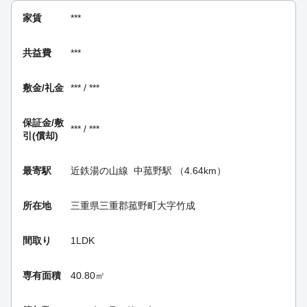
家賃
***
共益費
***
敷金/礼金
*** / ***
保証金/
敷
*** / ***
引(償却)
最寄駅
近鉄湯の山線
中菰野駅
（4.64km）
所在地
三重県三重郡菰野町大字竹成
間取り
1LDK
専有面積
40.80㎡