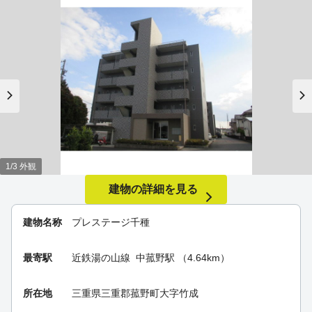
1/3 外観
建物の詳細を見る
建物名称
プレステージ千種
最寄駅
近鉄湯の山線
中菰野駅
（4.64km）
所在地
三重県三重郡菰野町大字竹成