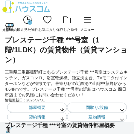
1
最近見た物件
お気に入り
保存した条件
メニュー
来店予約
プレステージ千種 ***号室（1
階/1LDK）の賃貸物件（賃貸マンショ
ン）
三重県三重郡菰野町にあるプレステージ千種 ***号室はシステムキ
ッチン、ガスコンロ、浴室乾燥機、独立洗面台、TVモニタ付イン
ターホンなどが特徴です。最寄り駅の近鉄湯の山線中菰野駅から
4.64kmです。プレステージ千種 ***号室の詳細はハウスコム 四日
市店までお気軽にお問い合わせください！
情報更新日：
2026/07/31
部屋概要
間取り/設備
契約情報
建物情報
プレステージ千種 ***号室の賃貸物件部屋概要