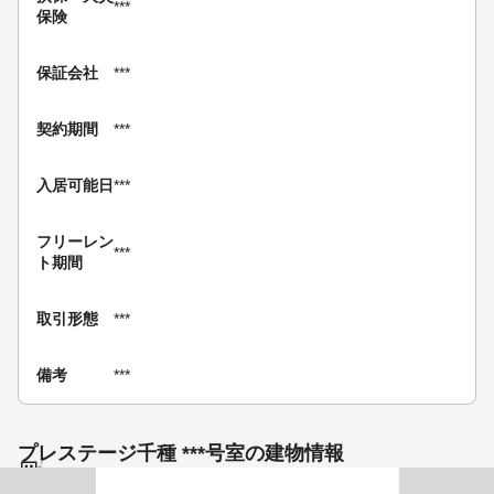
***
保険
保証会社
***
契約期間
***
入居可能日
***
フリーレン
***
ト期間
取引形態
***
備考
***
プレステージ千種 ***号室の建物情報