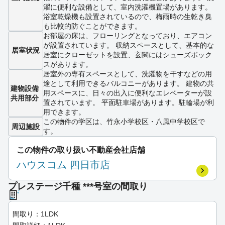
濯に便利な設備として、室内洗濯機置場があります。
浴室乾燥機も設置されているので、梅雨時の生乾き臭
も比較的防ぐことができます。
お部屋の床は、フローリングとなっており、エアコン
が設置されています。 収納スペースとして、基本的な
居室状況
居室にクローゼットを設置、玄関にはシューズボック
スがあります。
居室外の専有スペースとして、洗濯物を干すなどの用
途として利用できるバルコニーがあります。 建物の共
建物設備
用スペースに、日々の出入に便利なエレベーターが設
共用部分
置されています。 平面駐車場があります。駐輪場が利
用できます。
この物件の学区は、竹永小学校区・八風中学校区で
周辺施設
す。
この物件の取り扱い不動産会社店舗
ハウスコム 四日市店
プレステージ千種 ***号室の間取り
間取り：1LDK