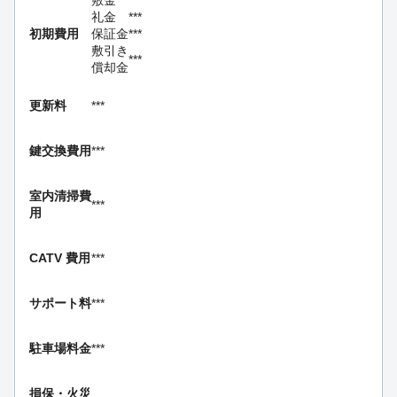
敷金
***
礼金
***
初期費用
保証金
***
敷引き
***
償却金
更新料
***
鍵交換費用
***
室内清掃費
***
用
CATV 費用
***
サポート料
***
駐車場料金
***
損保・
火災