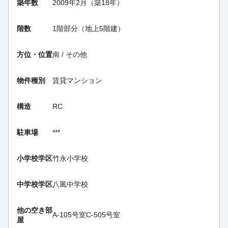
築年数
2009年2月（築18年）
階数
1階部分（地上5階建）
方位・位置
南 / その他
物件種別
賃貸マンション
構造
RC
駐車場
***
小学校学区
竹永小学校
中学校学区
八風中学校
他の空き部
A-105号室
C-505号室
屋