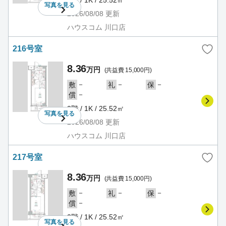
写真を
見る
2026/08/08
更新
ハウスコム 川口店
216号室
8.36
万円
(共益費 15,000円)
－
－
－
敷
礼
保
－
償
2階 / 1K / 25.52㎡
写真を
見る
2026/08/08
更新
ハウスコム 川口店
217号室
8.36
万円
(共益費 15,000円)
－
－
－
敷
礼
保
－
償
2階 / 1K / 25.52㎡
写真を
見る