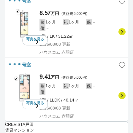
＊＊＊号室
8.57
万円
(共益費 5,000円)
1ヶ月
1ヶ月
－
敷
礼
保
－
償
3階 / 1K / 31.22㎡
写真を
見る
2026/08/08
更新
ハウスコム 赤羽店
＊＊＊号室
9.41
万円
(共益費 5,000円)
1ヶ月
1ヶ月
－
敷
礼
保
－
償
3階 / 1LDK / 40.14㎡
写真を
見る
2026/08/08
更新
ハウスコム 赤羽店
CREVISTA戸田
賃貸マンション