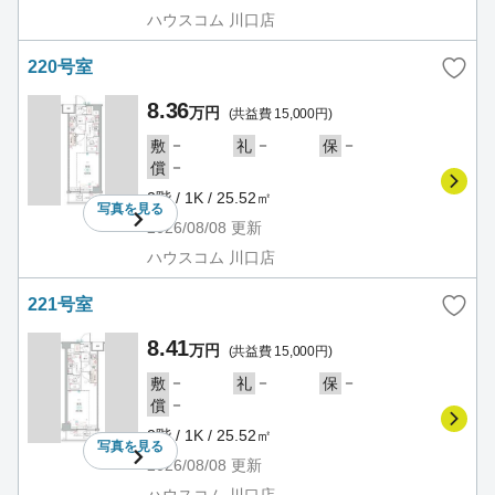
ハウスコム 川口店
220号室
8.36
万円
(共益費 15,000円)
－
－
－
敷
礼
保
－
償
2階 / 1K / 25.52㎡
写真を
見る
2026/08/08
更新
ハウスコム 川口店
221号室
8.41
万円
(共益費 15,000円)
－
－
－
敷
礼
保
－
償
2階 / 1K / 25.52㎡
写真を
見る
2026/08/08
更新
ハウスコム 川口店