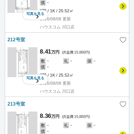
－
償
2階 / 1K / 25.52㎡
写真を
見る
2026/08/08
更新
ハウスコム 川口店
212号室
8.41
万円
(共益費 15,000円)
－
－
－
敷
礼
保
－
償
2階 / 1K / 25.52㎡
写真を
見る
2026/08/08
更新
ハウスコム 川口店
213号室
8.36
万円
(共益費 15,000円)
－
－
－
敷
礼
保
－
償