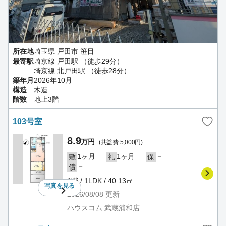
所在地
埼玉県 戸田市 笹目
最寄駅
埼京線 戸田駅 （徒歩29分）
埼京線 北戸田駅 （徒歩28分）
築年月
2026年10月
構造
木造
階数
地上3階
103号室
8.9
万円
(共益費 5,000円)
1ヶ月
1ヶ月
－
敷
礼
保
－
償
1階 / 1LDK / 40.13㎡
写真を
見る
2026/08/08
更新
ハウスコム 武蔵浦和店