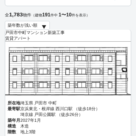
1,783
191
1〜10
全
物件
（建物
件中
件を表示）
戸田市中町マンション新築工事
賃貸アパート
所在地
埼玉県 戸田市 中町
最寄駅
京浜東北・根岸線 西川口駅 （徒歩18分）
埼京線 戸田公園駅 （徒歩26分）
築年月
2027年1月
構造
木造
階数
地上3階