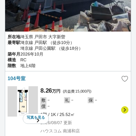
所在地
埼玉県 戸田市 大字新曽
最寄駅
埼京線 戸田駅 （徒歩10分）
埼京線 戸田公園駅 （徒歩18分）
築年月
2026年10月
構造
RC
階数
地上6階
104号室
8.26
万円
(共益費 15,000円)
－
－
－
敷
礼
保
－
償
1階 / 1K / 25.52㎡
写真を
見る
2026/08/07
更新
ハウスコム 南浦和店