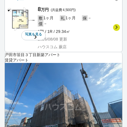
8
万円
(共益費 4,500円)
1ヶ月
1ヶ月
－
敷
礼
保
－
償
1階 / 1R / 29.34㎡
写真を
見る
2026/08/08
更新
ハウスコム 蕨店
戸田市笹目３丁目新築アパート
賃貸アパート