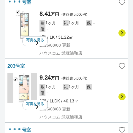
＊＊＊号室
8.41
万円
(共益費 5,000円)
1ヶ月
1ヶ月
－
敷
礼
保
－
償
2階 / 1K / 31.22㎡
写真を
見る
2026/08/08
更新
ハウスコム 武蔵浦和店
203号室
9.24
万円
(共益費 5,000円)
1ヶ月
1ヶ月
－
敷
礼
保
－
償
2階 / 1LDK / 40.13㎡
写真を
見る
2026/08/08
更新
ハウスコム 武蔵浦和店
＊＊＊号室