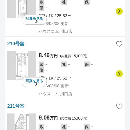
－
－
－
敷
礼
保
－
償
2階 / 1K / 25.52㎡
写真を
見る
2026/08/08
更新
ハウスコム 川口店
210号室
8.46
万円
(共益費 15,000円)
－
－
－
敷
礼
保
－
償
2階 / 1K / 25.52㎡
写真を
見る
2026/08/08
更新
ハウスコム 川口店
211号室
9.06
万円
(共益費 15,000円)
－
－
－
敷
礼
保