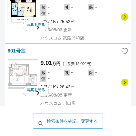
－
－
－
敷
礼
保
－
償
5階 / 1K / 25.52㎡
写真を
見る
2026/08/06
更新
ハウスコム 武蔵浦和店
601号室
9.01
万円
(共益費 15,000円)
－
－
－
敷
礼
保
－
償
6階 / 1K / 26.42㎡
写真を
見る
2026/08/08
更新
ハウスコム 川口店
602号室
検索条件を確認・変更する
8.56
万円
(共益費 15,000円)