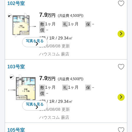
102号室
7.9
万円
(共益費 4,500円)
1ヶ月
1ヶ月
－
敷
礼
保
－
償
1階 / 1R / 29.34㎡
写真を
見る
2026/08/08
更新
ハウスコム 蕨店
103号室
7.9
万円
(共益費 4,500円)
1ヶ月
1ヶ月
－
敷
礼
保
－
償
1階 / 1R / 29.34㎡
写真を
見る
2026/08/08
更新
ハウスコム 蕨店
105号室