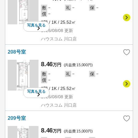
－
－
－
敷
礼
保
－
償
2階 / 1K / 25.52㎡
写真を
見る
2026/08/08
更新
ハウスコム 川口店
208号室
8.46
万円
(共益費 15,000円)
－
－
－
敷
礼
保
－
償
2階 / 1K / 25.52㎡
写真を
見る
2026/08/08
更新
ハウスコム 川口店
209号室
8.46
万円
(共益費 15,000円)