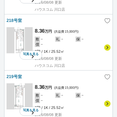
2026/08/08
更新
ハウスコム 川口店
218号室
8.36
万円
(共益費 15,000円)
－
－
－
敷
礼
保
－
償
2階 / 1K / 25.52㎡
写真を
見る
2026/08/08
更新
ハウスコム 川口店
219号室
8.36
万円
(共益費 15,000円)
－
－
－
敷
礼
保
－
償
2階 / 1K / 25.52㎡
写真を
見る
2026/08/08
更新