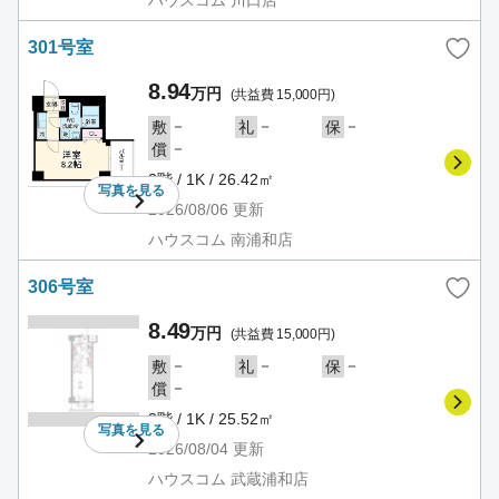
301号室
8.94
万円
(共益費 15,000円)
－
－
－
敷
礼
保
－
償
3階 / 1K / 26.42㎡
写真を
見る
2026/08/06
更新
ハウスコム 南浦和店
306号室
8.49
万円
(共益費 15,000円)
－
－
－
敷
礼
保
－
償
3階 / 1K / 25.52㎡
写真を
見る
2026/08/04
更新
ハウスコム 武蔵浦和店