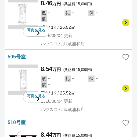
8.46
万円
(共益費 15,000円)
－
－
－
敷
礼
保
－
償
4階 / 1K / 25.52㎡
写真を
見る
2026/08/04
更新
ハウスコム 武蔵浦和店
505号室
8.54
万円
(共益費 15,000円)
－
－
－
敷
礼
保
－
償
5階 / 1K / 25.52㎡
写真を
見る
2026/08/04
更新
ハウスコム 武蔵浦和店
510号室
8.44
万円
(共益費 15,000円)