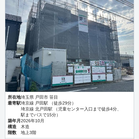
所在地
埼玉県 戸田市 笹目
最寄駅
埼京線 戸田駅 （徒歩29分）
埼京線 北戸田駅 （児童センター入口まで徒歩4分、
駅までバスで15分）
築年月
2026年10月
構造
木造
階数
地上3階