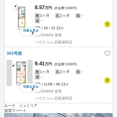
8.57
万円
(共益費 5,000円)
1ヶ月
1ヶ月
－
敷
礼
保
－
償
3階 / 1K / 31.22㎡
写真を
見る
2026/08/08
更新
ハウスコム 武蔵浦和店
303号室
9.41
万円
(共益費 5,000円)
1ヶ月
1ヶ月
－
敷
礼
保
－
償
3階 / 1LDK / 40.13㎡
写真を
見る
2026/08/08
更新
ハウスコム 武蔵浦和店
ルーク ジュミリア
賃貸アパート