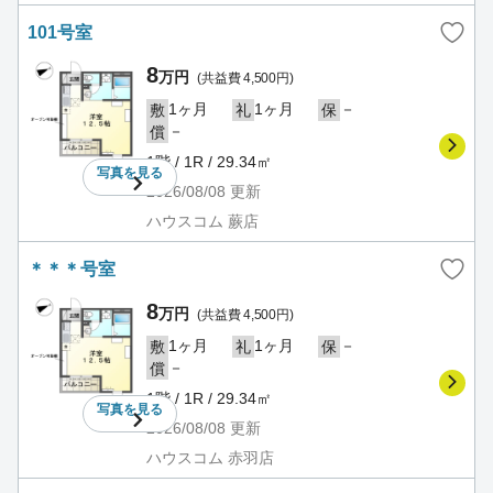
101号室
8
万円
(共益費 4,500円)
1ヶ月
1ヶ月
－
敷
礼
保
－
償
1階 / 1R / 29.34㎡
写真を
見る
2026/08/08
更新
ハウスコム 蕨店
＊＊＊号室
8
万円
(共益費 4,500円)
1ヶ月
1ヶ月
－
敷
礼
保
－
償
1階 / 1R / 29.34㎡
写真を
見る
2026/08/08
更新
ハウスコム 赤羽店