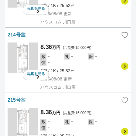
2階 / 1K / 25.52㎡
写真を
見る
2026/08/08
更新
ハウスコム 川口店
214号室
8.36
万円
(共益費 15,000円)
－
－
－
敷
礼
保
－
償
2階 / 1K / 25.52㎡
写真を
見る
2026/08/08
更新
ハウスコム 川口店
215号室
8.36
万円
(共益費 15,000円)
－
－
－
敷
礼
保
－
償
2階 / 1K / 25.52㎡