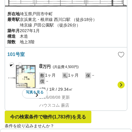
所在地
埼玉県
戸田市
中町
最寄駅
京浜東北・根岸線
西川口駅
（徒歩18分）
埼京線
戸田公園駅
（徒歩26分）
築年月
2027年1月
構造
木造
階数
地上3階
101号室
8
万円
(共益費
4,500円
)
1ヶ月
1ヶ月
－
敷
礼
保
－
償
1階
/
1R
/
29.34㎡
写真を
見る
2026/08/08
更新
ハウスコム 蕨店
今の検索条件で物件
(1,783件)
を見る
条件を絞り込みませんか？