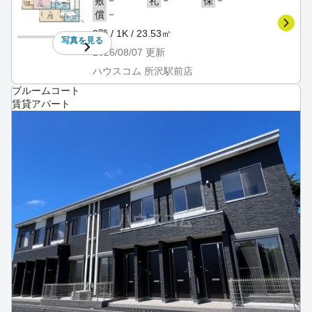
敷
礼
保
－
償
3階 / 1K / 23.53㎡
写真を
見る
2026/08/07
更新
ハウスコム 所沢駅前店
ブルームコート
賃貸アパート