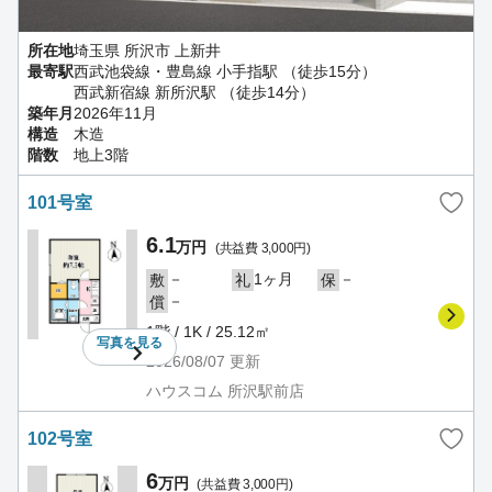
所在地
埼玉県 所沢市 上新井
最寄駅
西武池袋線・豊島線 小手指駅 （徒歩15分）
西武新宿線 新所沢駅 （徒歩14分）
築年月
2026年11月
構造
木造
階数
地上3階
101号室
6.1
万円
(共益費 3,000円)
－
1ヶ月
－
敷
礼
保
－
償
1階 / 1K / 25.12㎡
写真を
見る
2026/08/07
更新
ハウスコム 所沢駅前店
102号室
6
万円
(共益費 3,000円)