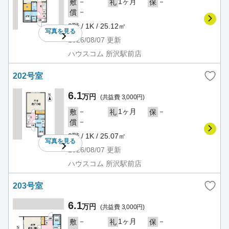
－
1ヶ月
－
敷
礼
保
－
償
2階 / 1K / 25.12㎡
写真を
見る
2026/08/07
更新
ハウスコム 所沢駅前店
202号室
6.1
万円
(共益費 3,000円)
－
1ヶ月
－
敷
礼
保
－
償
2階 / 1K / 25.07㎡
写真を
見る
2026/08/07
更新
ハウスコム 所沢駅前店
203号室
6.1
万円
(共益費 3,000円)
－
1ヶ月
－
敷
礼
保