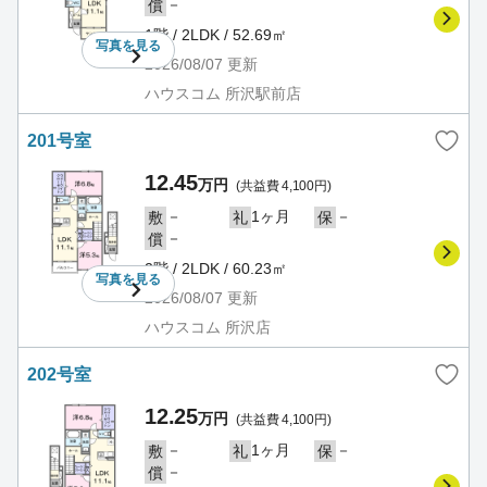
－
償
1階 / 2LDK / 52.69㎡
写真を
見る
2026/08/07
更新
ハウスコム 所沢駅前店
201号室
12.45
万円
(共益費 4,100円)
－
1ヶ月
－
敷
礼
保
－
償
2階 / 2LDK / 60.23㎡
写真を
見る
2026/08/07
更新
ハウスコム 所沢店
202号室
12.25
万円
(共益費 4,100円)
－
1ヶ月
－
敷
礼
保
－
償