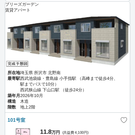
ブリーズガーデン
賃貸アパート
所在地
埼玉県 所沢市 北野南
最寄駅
西武池袋線・豊島線 小手指駅 （高峰まで徒歩4分、
駅までバスで10分）
西武狭山線 下山口駅 （徒歩24分）
築年月
2026年10月
構造
木造
階数
地上2階
101号室
11.8
万円
(共益費 4,100円)