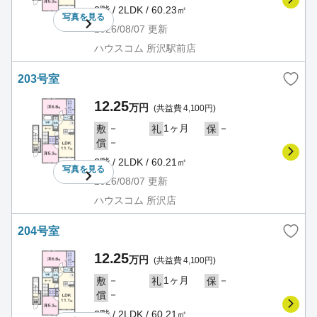
2階 / 2LDK / 60.23㎡
写真を
見る
2026/08/07
更新
ハウスコム 所沢駅前店
203号室
12.25
万円
(共益費 4,100円)
－
1ヶ月
－
敷
礼
保
－
償
2階 / 2LDK / 60.21㎡
写真を
見る
2026/08/07
更新
ハウスコム 所沢店
204号室
12.25
万円
(共益費 4,100円)
－
1ヶ月
－
敷
礼
保
－
償
2階 / 2LDK / 60.21㎡