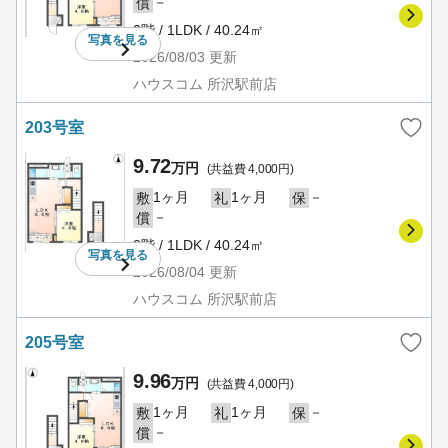
－
償
2階 / 1LDK / 40.24㎡
写真を
見る
2026/08/03
更新
ハウスコム 所沢駅前店
203号室
9.72
万円
(共益費 4,000円)
1ヶ月
1ヶ月
－
敷
礼
保
－
償
2階 / 1LDK / 40.24㎡
写真を
見る
2026/08/04
更新
ハウスコム 所沢駅前店
205号室
9.96
万円
(共益費 4,000円)
1ヶ月
1ヶ月
－
敷
礼
保
－
償