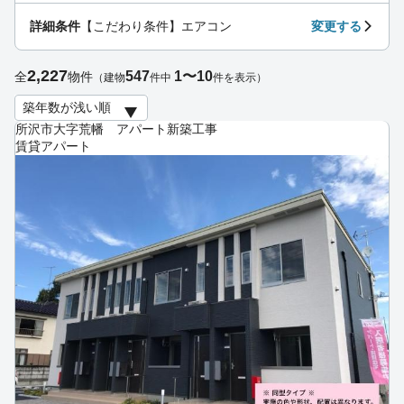
詳細条件
【こだわり条件】エアコン
変更する
2,227
547
1〜10
全
物件
（建物
件中
件を表示）
所沢市大字荒幡 アパート新築工事
賃貸アパート