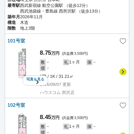
最寄駅
西武新宿線 航空公園駅 （徒歩12分）
西武池袋線・豊島線 西所沢駅 （徒歩13分）
築年月
2026年11月
構造
木造
階数
地上3階
101号室
8.75
万円
(共益費 3,500円)
－
1ヶ月
－
敷
礼
保
－
償
1階 / 1K / 31.21㎡
写真を
見る
2026/08/07
更新
ハウスコム 所沢店
102号室
8.45
万円
(共益費 3,500円)
－
1ヶ月
－
敷
礼
保
－
償