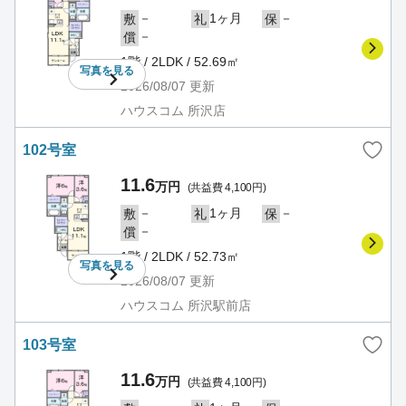
－
1ヶ月
－
敷
礼
保
－
償
1階 / 2LDK / 52.69㎡
写真を
見る
2026/08/07
更新
ハウスコム 所沢店
102号室
11.6
万円
(共益費 4,100円)
－
1ヶ月
－
敷
礼
保
－
償
1階 / 2LDK / 52.73㎡
写真を
見る
2026/08/07
更新
ハウスコム 所沢駅前店
103号室
11.6
万円
(共益費 4,100円)