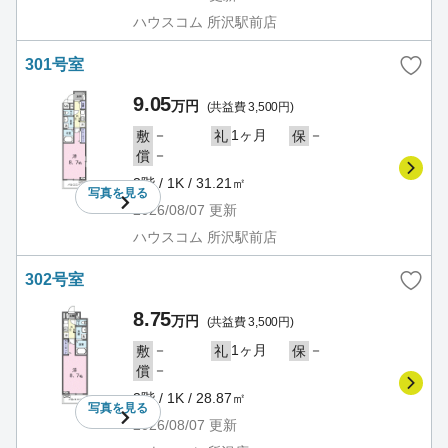
ハウスコム 所沢駅前店
301号室
9.05
万円
(共益費 3,500円)
－
1ヶ月
－
敷
礼
保
－
償
3階 / 1K / 31.21㎡
写真を
見る
2026/08/07
更新
ハウスコム 所沢駅前店
302号室
8.75
万円
(共益費 3,500円)
－
1ヶ月
－
敷
礼
保
－
償
3階 / 1K / 28.87㎡
写真を
見る
2026/08/07
更新