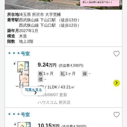
所在地
埼玉県 所沢市 大字荒幡
最寄駅
西武狭山線 下山口駅 （徒歩13分）
西武狭山線 下山口駅 （徒歩12分）
築年月
2027年1月
構造
木造
階数
地上2階
＊＊＊号室
9.24
万円
(共益費 4,500円)
1ヶ月
1ヶ月
－
敷
礼
保
－
償
1階 / 1LDK / 43.21㎡
写真を
見る
2026/08/07
更新
ハウスコム 所沢店
＊＊＊号室
10.15
万円
(共益費 4,500円)