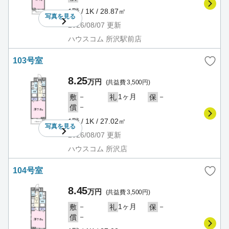
1階 / 1K / 28.87㎡
写真を
見る
2026/08/07
更新
ハウスコム 所沢駅前店
103号室
8.25
万円
(共益費 3,500円)
－
1ヶ月
－
敷
礼
保
－
償
1階 / 1K / 27.02㎡
写真を
見る
2026/08/07
更新
ハウスコム 所沢店
104号室
8.45
万円
(共益費 3,500円)
－
1ヶ月
－
敷
礼
保
－
償