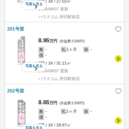
1階 / 1K / 27.02㎡
写真を
見る
2026/08/07
更新
ハウスコム 所沢駅前店
201号室
8.95
万円
(共益費 3,500円)
－
1ヶ月
－
敷
礼
保
－
償
2階 / 1K / 31.21㎡
写真を
見る
2026/08/07
更新
ハウスコム 所沢駅前店
202号室
8.65
万円
(共益費 3,500円)
－
1ヶ月
－
敷
礼
保
－
償
2階 / 1K / 28.87㎡
写真を
見る