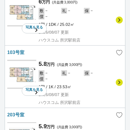
6
万円
(共益費 3,000円)
－
－
－
敷
礼
保
－
償
1階 / 1DK / 25.02㎡
写真を
見る
2026/08/07
更新
ハウスコム 所沢駅前店
103号室
5.8
万円
(共益費 3,000円)
－
－
－
敷
礼
保
－
償
1階 / 1K / 23.53㎡
写真を
見る
2026/08/07
更新
ハウスコム 所沢駅前店
203号室
5.9
万円
(共益費 3,000円)