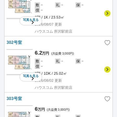
－
－
－
敷
礼
保
－
償
2階 / 1K / 23.53㎡
写真を
見る
2026/08/07
更新
ハウスコム 所沢駅前店
302号室
6.2
万円
(共益費 3,000円)
－
－
－
敷
礼
保
－
償
3階 / 1DK / 25.02㎡
写真を
見る
2026/08/02
更新
ハウスコム 所沢駅前店
303号室
6
万円
(共益費 3,000円)
－
－
－