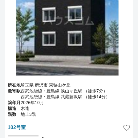
所在地
埼玉県 所沢市 東狭山ケ丘
最寄駅
西武池袋線・豊島線 狭山ヶ丘駅 （徒歩7分）
西武池袋線・豊島線 武蔵藤沢駅 （徒歩14分）
築年月
2026年10月
構造
木造
階数
地上3階
102号室