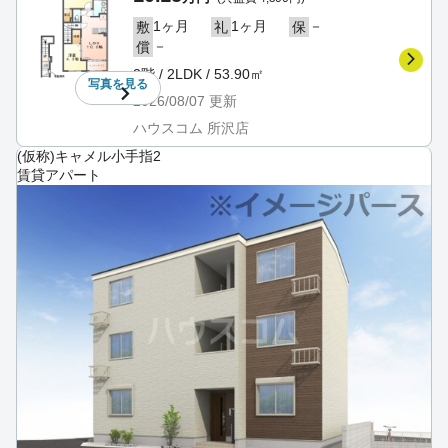
1ヶ月
1ヶ月
－
敷
礼
保
－
償
2階 / 2LDK / 53.90㎡
写真を
見る
2026/08/07
更新
ハウスコム 所沢店
(仮称)キャメル小手指2
賃貸アパート