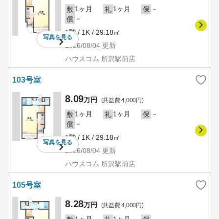
1ヶ月
1ヶ月
－
敷
礼
保
－
償
1階 / 1K / 29.18㎡
写真を
見る
2026/08/04
更新
ハウスコム 所沢駅前店
103号室
8.09
万円
(共益費 4,000円)
1ヶ月
1ヶ月
－
敷
礼
保
－
償
1階 / 1K / 29.18㎡
写真を
見る
2026/08/04
更新
ハウスコム 所沢駅前店
105号室
8.28
万円
(共益費 4,000円)