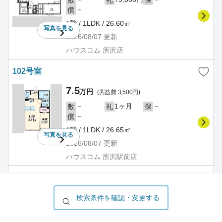
－
償
1階 / 1LDK / 26.60㎡
写真を
見る
2026/08/07
更新
ハウスコム 所沢店
102号室
7.5
万円
(共益費 3,500円)
－
1ヶ月
－
敷
礼
保
－
償
1階 / 1LDK / 26.65㎡
写真を
見る
2026/08/07
更新
ハウスコム 所沢駅前店
102号室
7.5
検索条件を確認・変更する
万円
(共益費 3,500円)
－
75,000円
－
敷
礼
保