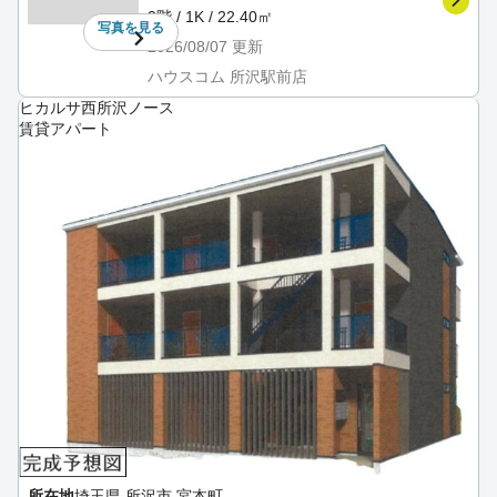
3階 / 1K / 22.40㎡
写真を
見る
2026/08/07
更新
ハウスコム 所沢駅前店
ヒカルサ西所沢ノース
賃貸アパート
所在地
埼玉県 所沢市 宮本町