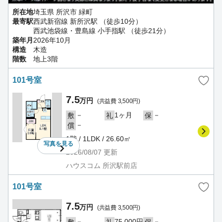
所在地
埼玉県 所沢市 緑町
最寄駅
西武新宿線 新所沢駅 （徒歩10分）
西武池袋線・豊島線 小手指駅 （徒歩21分）
築年月
2026年10月
構造
木造
階数
地上3階
101号室
7.5
万円
(共益費 3,500円)
－
1ヶ月
－
敷
礼
保
－
償
1階 / 1LDK / 26.60㎡
写真を
見る
2026/08/07
更新
ハウスコム 所沢駅前店
101号室
7.5
万円
(共益費 3,500円)
－
75,000円
－
敷
礼
保