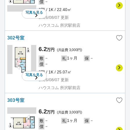
－
償
2階 / 1K / 22.40㎡
写真を
見る
2026/08/07
更新
ハウスコム 所沢駅前店
302号室
6.2
万円
(共益費 3,000円)
－
1ヶ月
－
敷
礼
保
－
償
3階 / 1K / 25.07㎡
写真を
見る
2026/08/07
更新
ハウスコム 所沢駅前店
303号室
6.2
万円
(共益費 3,000円)
－
1ヶ月
－
敷
礼
保
－
償