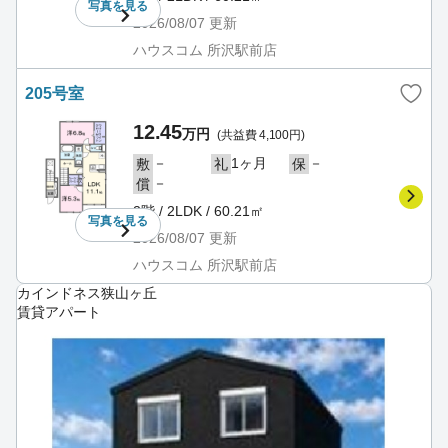
写真を
見る
2026/08/07
更新
ハウスコム 所沢駅前店
205号室
12.45
万円
(共益費 4,100円)
－
1ヶ月
－
敷
礼
保
－
償
2階 / 2LDK / 60.21㎡
写真を
見る
2026/08/07
更新
ハウスコム 所沢駅前店
カインドネス狭山ヶ丘
賃貸アパート