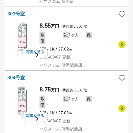
ハウスコム 所沢店
303号室
8.55
万円
(共益費 3,500円)
－
1ヶ月
－
敷
礼
保
－
償
3階 / 1K / 27.02㎡
写真を
見る
2026/08/07
更新
ハウスコム 所沢駅前店
304号室
8.75
万円
(共益費 3,500円)
－
1ヶ月
－
敷
礼
保
－
償
3階 / 1K / 27.02㎡
写真を
見る
2026/08/07
更新
ハウスコム 所沢駅前店