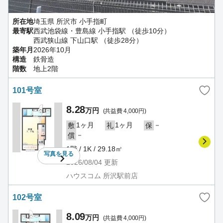
所在地
埼玉県 所沢市 小手指町
最寄駅
西武池袋線・豊島線 小手指駅 （徒歩10分）
西武狭山線 下山口駅 （徒歩28分）
築年月
2026年10月
構造
鉄骨造
階数
地上2階
101号室
8.28
万円
(共益費 4,000円)
1ヶ月
1ヶ月
－
敷
礼
保
－
償
1階 / 1K / 29.18㎡
写真を
見る
2026/08/04
更新
ハウスコム 所沢駅前店
102号室
8.09
万円
(共益費 4,000円)