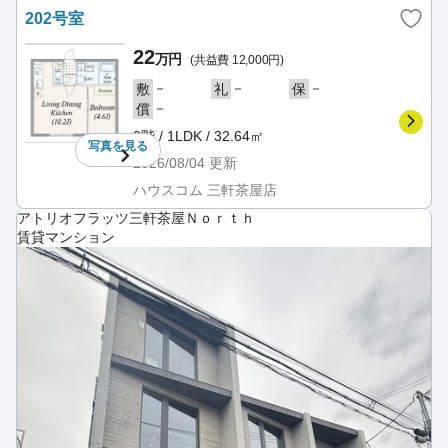
202号室
22
万円
(共益費 12,000円)
－
－
－
敷
礼
保
－
償
2階 / 1LDK / 32.64㎡
写真を
見る
2026/08/04
更新
ハウスコム 三軒茶屋店
アトリオフラッツ三軒茶屋Ｎｏｒｔｈ
賃貸マンション