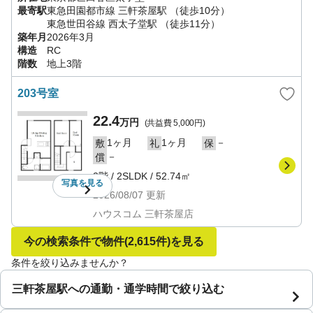
最寄駅
東急田園都市線
三軒茶屋駅
（徒歩10分）
東急世田谷線
西太子堂駅
（徒歩11分）
築年月
2026年3月
構造
RC
階数
地上3階
203号室
22.4
万円
(共益費
5,000円
)
1ヶ月
1ヶ月
－
敷
礼
保
－
償
2階
/
2SLDK
/
52.74㎡
写真を
見る
2026/08/07
更新
ハウスコム 三軒茶屋店
今の検索条件で物件
(2,615件)
を見る
条件を絞り込みませんか？
三軒茶屋駅への通勤・通学時間で絞り込む