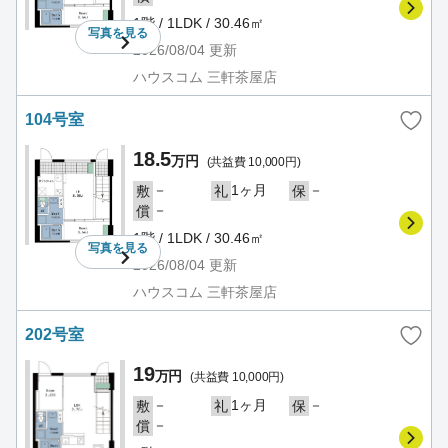
1階 / 1LDK / 30.46㎡
写真を
見る
2026/08/04
更新
ハウスコム 三軒茶屋店
104号室
18.5
万円
(共益費 10,000円)
－
1ヶ月
－
敷
礼
保
－
償
1階 / 1LDK / 30.46㎡
写真を
見る
2026/08/04
更新
ハウスコム 三軒茶屋店
202号室
19
万円
(共益費 10,000円)
－
1ヶ月
－
敷
礼
保
－
償