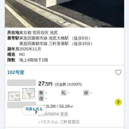
所在地
東京都 世田谷区 池尻
最寄駅
東急田園都市線 池尻大橋駅 （徒歩5分）
東急田園都市線 三軒茶屋駅 （徒歩15分）
築年月
2025年11月
構造
RC
階数
地上4階地下1階
102号室
27
万円
(共益費 15,000円)
－
－
－
敷
礼
保
－
償
－ / 2LDK / 55.28㎡
写真を
見る
2026/08/04
更新
ハウスコム 三軒茶屋店