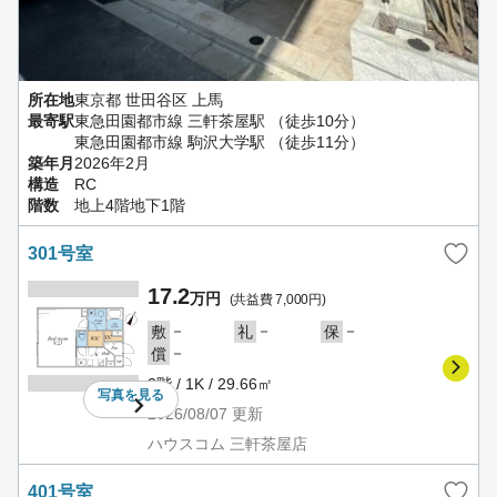
所在地
東京都 世田谷区 上馬
最寄駅
東急田園都市線 三軒茶屋駅 （徒歩10分）
東急田園都市線 駒沢大学駅 （徒歩11分）
築年月
2026年2月
構造
RC
階数
地上4階地下1階
301号室
17.2
万円
(共益費 7,000円)
－
－
－
敷
礼
保
－
償
3階 / 1K / 29.66㎡
写真を
見る
2026/08/07
更新
ハウスコム 三軒茶屋店
401号室