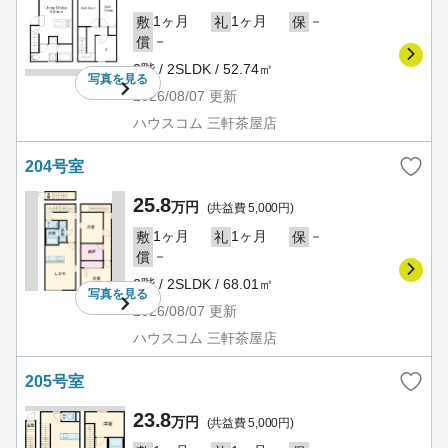
1ヶ月
1ヶ月
－
敷
礼
保
－
償
2階 / 2SLDK / 52.74㎡
写真を
見る
2026/08/07
更新
ハウスコム 三軒茶屋店
204号室
25.8
万円
(共益費 5,000円)
1ヶ月
1ヶ月
－
敷
礼
保
－
償
2階 / 2SLDK / 68.01㎡
写真を
見る
2026/08/07
更新
ハウスコム 三軒茶屋店
205号室
23.8
万円
(共益費 5,000円)