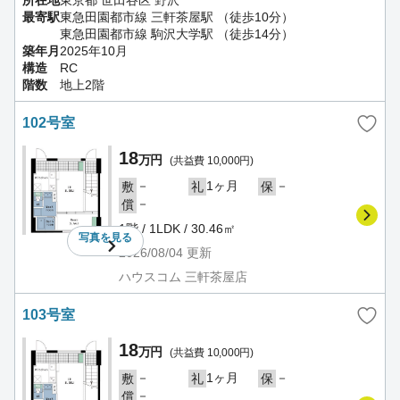
最寄駅
東急田園都市線 三軒茶屋駅 （徒歩10分）
東急田園都市線 駒沢大学駅 （徒歩14分）
築年月
2025年10月
構造
RC
階数
地上2階
102号室
18
万円
(共益費 10,000円)
－
1ヶ月
－
敷
礼
保
－
償
1階 / 1LDK / 30.46㎡
写真を
見る
2026/08/04
更新
ハウスコム 三軒茶屋店
103号室
18
万円
(共益費 10,000円)
－
1ヶ月
－
敷
礼
保
－
償