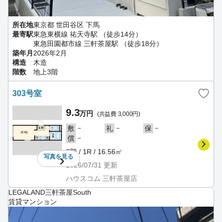
所在地
東京都 世田谷区 下馬
最寄駅
東急東横線 祐天寺駅 （徒歩14分）
東急田園都市線 三軒茶屋駅 （徒歩18分）
築年月
2026年2月
構造
木造
階数
地上3階
303号室
9.3
万円
(共益費 3,000円)
－
－
－
敷
礼
保
－
償
3階 / 1R / 16.56㎡
写真を
見る
2026/07/31
更新
ハウスコム 三軒茶屋店
LEGALAND三軒茶屋South
賃貸マンション