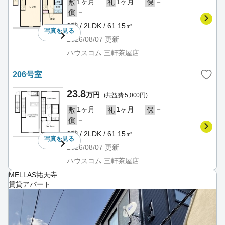
1ヶ月
1ヶ月
－
敷
礼
保
－
償
2階 / 2LDK / 61.15㎡
写真を
見る
2026/08/07
更新
ハウスコム 三軒茶屋店
206号室
23.8
万円
(共益費 5,000円)
1ヶ月
1ヶ月
－
敷
礼
保
－
償
2階 / 2LDK / 61.15㎡
写真を
見る
2026/08/07
更新
ハウスコム 三軒茶屋店
MELLAS祐天寺
賃貸アパート