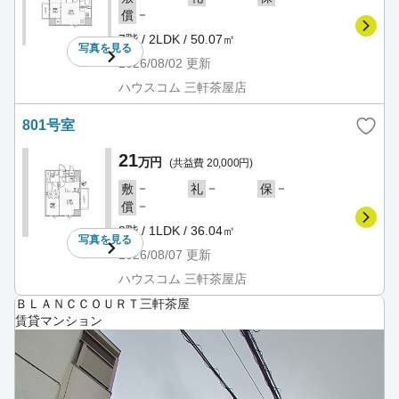
－
償
7階 / 2LDK / 50.07㎡
写真を
見る
2026/08/02
更新
ハウスコム 三軒茶屋店
801号室
21
万円
(共益費 20,000円)
－
－
－
敷
礼
保
－
償
8階 / 1LDK / 36.04㎡
写真を
見る
2026/08/07
更新
ハウスコム 三軒茶屋店
ＢＬＡＮＣＣＯＵＲＴ三軒茶屋
賃貸マンション