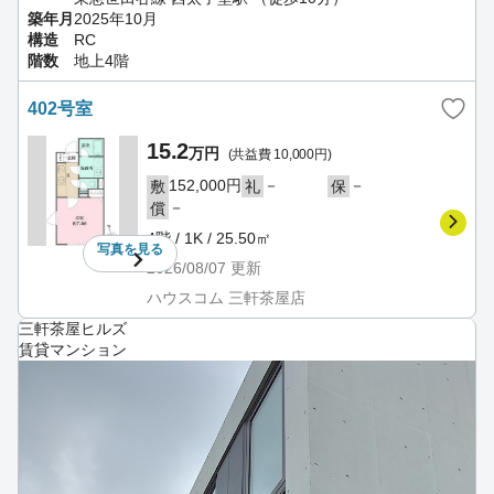
築年月
2025年10月
構造
RC
階数
地上4階
402号室
15.2
万円
(共益費 10,000円)
152,000円
－
－
敷
礼
保
－
償
4階 / 1K / 25.50㎡
写真を
見る
2026/08/07
更新
ハウスコム 三軒茶屋店
三軒茶屋ヒルズ
賃貸マンション