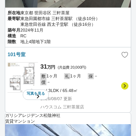
所在地
東京都 世田谷区 三軒茶屋
最寄駅
東急田園都市線 三軒茶屋駅 （徒歩10分）
東急世田谷線 西太子堂駅 （徒歩16分）
築年月
2024年11月
構造
RC
階数
地上4階地下1階
101号室
31
万円
(共益費 20,000円)
1ヶ月
1ヶ月
－
敷
礼
保
－
償
－ / 3LDK / 65.48㎡
写真を
見る
2026/08/07
更新
ハウスコム 三軒茶屋店
ガリシアレジデンス松陰神社
賃貸マンション