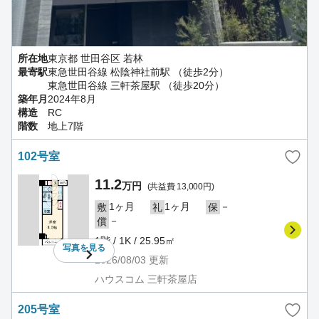
所在地
東京都 世田谷区 若林
最寄駅
東急世田谷線 松陰神社前駅 （徒歩2分）
東急世田谷線 三軒茶屋駅 （徒歩20分）
築年月
2024年8月
構造
RC
階数
地上7階
102号室
11.2
万円
(共益費 13,000円)
1ヶ月
1ヶ月
－
敷
礼
保
－
償
1階 / 1K / 25.95㎡
写真を
見る
2026/08/03
更新
ハウスコム 三軒茶屋店
205号室