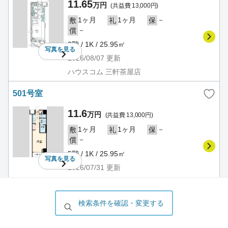
11.65
万円
(共益費 13,000円)
1ヶ月
1ヶ月
－
敷
礼
保
－
償
3階 / 1K / 25.95㎡
写真を
見る
2026/08/07
更新
ハウスコム 三軒茶屋店
501号室
11.6
万円
(共益費 13,000円)
1ヶ月
1ヶ月
－
敷
礼
保
－
償
5階 / 1K / 25.95㎡
写真を
見る
2026/07/31
更新
ハウスコム 三軒茶屋店
606号室
検索条件を確認・変更する
11.85
万円
(共益費 13,000円)