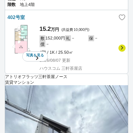
階数
地上4階
402号室
15.2
万円
(共益費 10,000円)
152,000円
－
－
敷
礼
保
－
償
4階 / 1K / 25.50㎡
写真を
見る
2026/08/07
更新
ハウスコム 三軒茶屋店
アトリオフラッツ三軒茶屋ノース
賃貸マンション