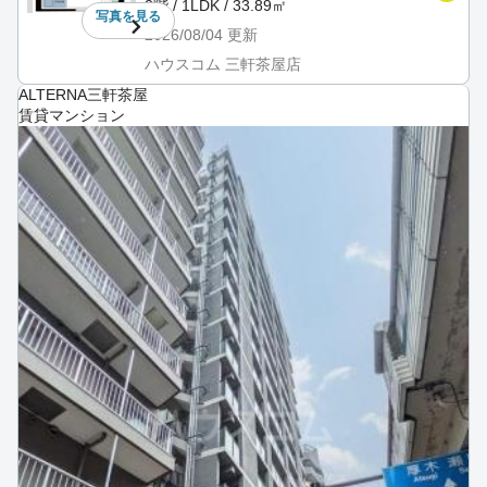
2階 / 1LDK / 33.89㎡
写真を
見る
2026/08/04
更新
ハウスコム 三軒茶屋店
ALTERNA三軒茶屋
賃貸マンション