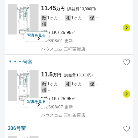
11.45
万円
(共益費 13,000円)
1ヶ月
1ヶ月
－
敷
礼
保
－
償
2階 / 1K / 25.95㎡
写真を
見る
2026/08/01
更新
ハウスコム 三軒茶屋店
＊＊＊号室
11.5
万円
(共益費 13,000円)
1ヶ月
1ヶ月
－
敷
礼
保
－
償
3階 / 1K / 25.95㎡
写真を
見る
2026/08/07
更新
ハウスコム 三軒茶屋店
306号室