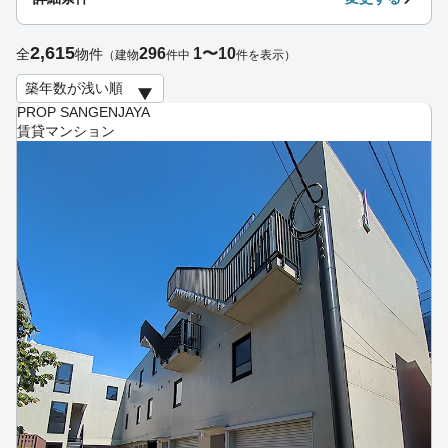
2,615
296
1〜10
全
物件
（建物
件中
件を表示）
PROP SANGENJAYA
賃貸マンション