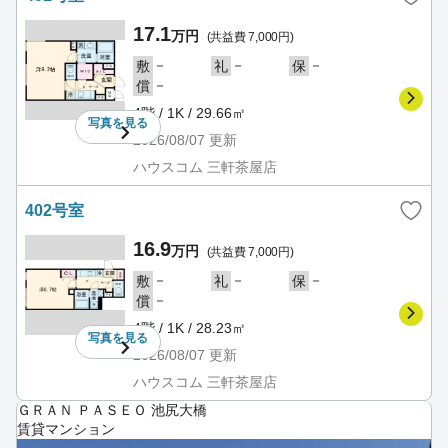
17.1
万円
(共益費 7,000円)
－
－
－
敷
礼
保
－
償
4階 / 1K / 29.66㎡
写真を
見る
2026/08/07
更新
ハウスコム 三軒茶屋店
402号室
16.9
万円
(共益費 7,000円)
－
－
－
敷
礼
保
－
償
4階 / 1K / 28.23㎡
写真を
見る
2026/08/07
更新
ハウスコム 三軒茶屋店
ＧＲＡＮ ＰＡＳＥＯ 池尻大橋
賃貸マンション