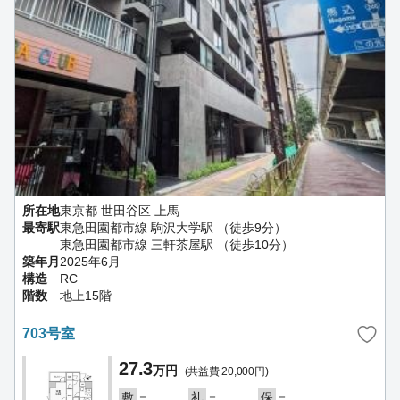
所在地
東京都 世田谷区 上馬
最寄駅
東急田園都市線 駒沢大学駅 （徒歩9分）
東急田園都市線 三軒茶屋駅 （徒歩10分）
築年月
2025年6月
構造
RC
階数
地上15階
703号室
27.3
万円
(共益費 20,000円)
－
－
－
敷
礼
保