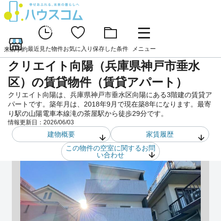
最近見た物件
お気に入り
保存した条件
メニュー
来店予約
クリエイト向陽（兵庫県神戸市垂水
区）の賃貸物件（賃貸アパート）
クリエイト向陽は、兵庫県神戸市垂水区向陽にある3階建の賃貸ア
パートです。築年月は、2018年9月で現在築8年になります。最寄
り駅の山陽電車本線滝の茶屋駅から徒歩29分です。
情報更新日：
2026/06/03
建物概要
家賃履歴
この物件の空室に関するお問
い合わせ