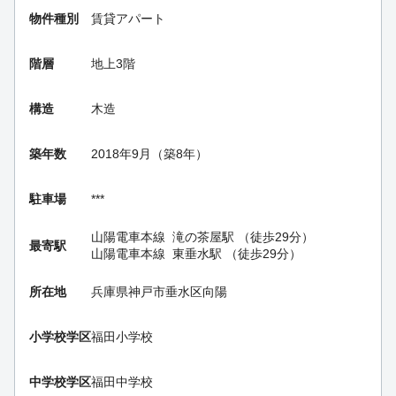
物件種別
賃貸アパート
階層
地上3階
構造
木造
築年数
2018年9月（築8年）
駐車場
***
山陽電車本線
滝の茶屋駅
（徒歩29分）
最寄駅
山陽電車本線
東垂水駅
（徒歩29分）
所在地
兵庫県神戸市垂水区向陽
小学校学区
福田小学校
中学校学区
福田中学校