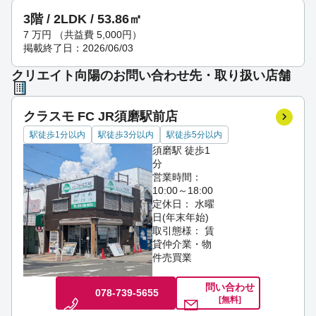
3階 / 2LDK / 53.86㎡
7
万円
（共益費 5,000円）
掲載終了日：2026/06/03
クリエイト向陽のお問い合わせ先・取り扱い店舗
クラスモ FC JR須磨駅前店
駅徒歩1分以内
駅徒歩3分以内
駅徒歩5分以内
須磨駅 徒歩1
分
営業時間：
10:00～18:00
定休日： 水曜
日(年末年始)
取引態様： 賃
貸仲介業・物
件売買業
問い合わせ
078-739-5655
[無料]