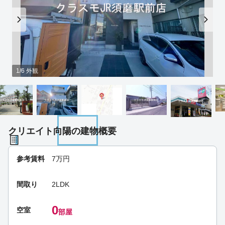
1/6 外観
クリエイト向陽の建物概要
参考賃料
7
万円
間取り
2LDK
0
空室
部屋