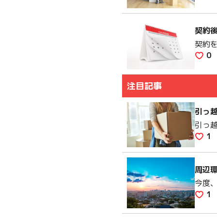
契約
契約
0
注目記事
引っ
引っ
1
周辺
今度
1