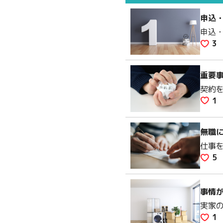
申込
申込
3
重要
契約
1
無職
仕事
5
事情
実家
1